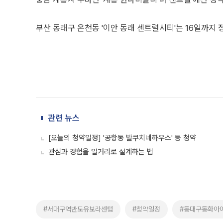
부산 동래구 온천동 '이안 동래 센트럴시티'는 16일까지
관련 뉴스
[오늘의 청약일정] '공항동 발쿠치네하우스' 등 청약
관심과 경험을 일거리로 설계하는 법
#서대구역반도유보라센텀
#청약일정
#동대구동화아