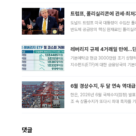
트럼프, 폴리실리콘에 관세·최저
도널드 트럼프 미국 대통령이 수입산 
반도체 공급망의 핵심 원재료인 폴리실리
로 한국 기업에 미칠 영향에도 관심이 
레버리지 규제 4거래일 만에…단일
기본예탁금 현금 3000만원 조기 상향하
지수펀드(ETF)에 대한 금융당국의 기본
13분의 1수준으로 급감했다. 6일 한국
한 가운데
6월 경상수지, 두 달 연속 역대급
한은, 2026년 6월 국제수지(잠정) 발
조 속 상품수지가 또다시 최대 흑자를 
다. 한국은행이 6일 발표한 '2026년 
집계됐다
댓글