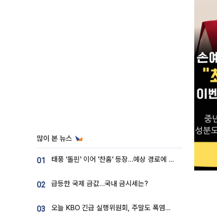
많이 본 뉴스
태풍 '돌핀' 이어 '찬홈' 등장…예상 경로에 한국 '한숨'
01
급등한 국제 금값…국내 금시세는?
02
오늘 KBO 긴급 실행위원회, 주말도 폭염취소 될까
03