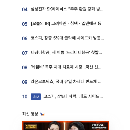
삼성전자·SK하이닉스 “주주 환원 강화 방안 마련”
04
[오늘의 IR] 고려아연ㆍ심텍ㆍ엘앤에프 등
05
코스피, 장중 5%대 급락에 사이드카 발동…삼성·SK 동반 폭락
06
티웨이항공, 새 이름 '트리니티항공' 첫발…SSC 전략 본격화
07
‘레켐비’ 독주 치매 치료제 시장…국산 신약 등장하나
08
라온로보틱스, 국내 유일 차세대 반도체 공정 로봇 개발 ‘고객사 테스트 진행’
09
코스피, 4%대 하락…매도 사이드카 발동
10
속보
최신 영상