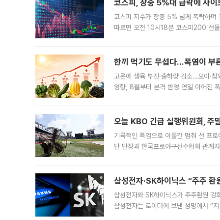
코스피, 장중 5%대 급락에 사이
코스피 지수가 장중 5% 넘게 폭락하며
따르면 오전 10시18분 코스피200 
정지됐다. 발동 시점 당시 코스피200 선
록했다.
한끼 먹기도 무섭다...폭염이 부
고온에 생육 부진·출하량 감소…오이·참외
영향, 8월부터 본격 반영 연일 이어진 
고온에 취약한 시금치와 상추 등 잎채소뿐
오늘 KBO 긴급 실행위원회, 주
기록적인 폭염으로 이틀간 멈춰 선 프로야
단 단장과 한국프로야구선수협회 관계자가
5일 “최근 전국적으로 폭염이 지속되면
KBO리그와
삼성전자·SK하이닉스 “주주 환원
삼성전자와 SK하이닉스가 주주환원 강화 방안 마련에 나설
삼성전자는 로이터에 보낸 성명에서 “지