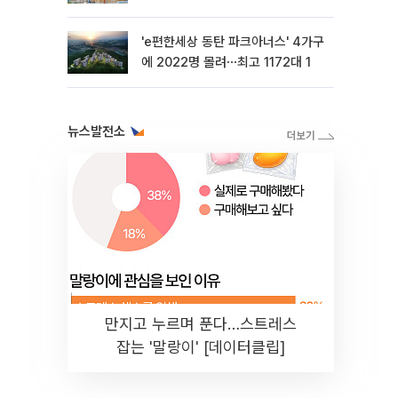
'e편한세상 동탄 파크아너스' 4가구
에 2022명 몰려⋯최고 1172대 1
뉴스발전소
만지고 누르며 푼다…스트레스
잡는 '말랑이' [데이터클립]