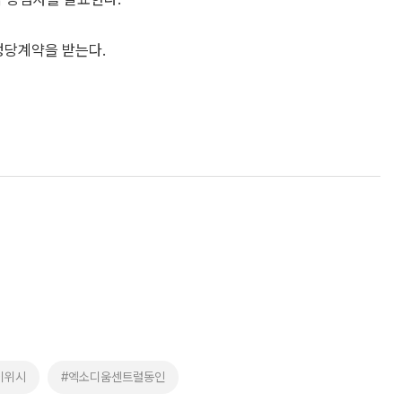
 정당계약을 받는다.
이위시
#엑소디움센트럴동인