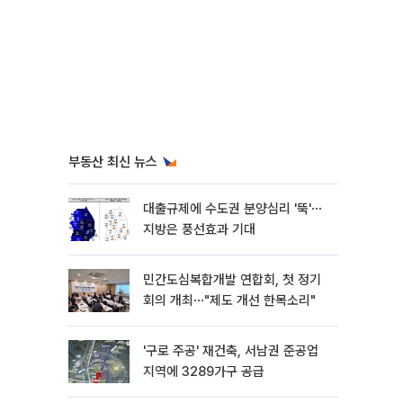
부동산 최신 뉴스
대출규제에 수도권 분양심리 '뚝'⋯
지방은 풍선효과 기대
민간도심복합개발 연합회, 첫 정기
회의 개최⋯"제도 개선 한목소리"
'구로 주공' 재건축, 서남권 준공업
지역에 3289가구 공급