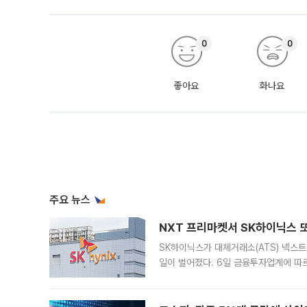
0
0
좋아요
화나요
주요 뉴스
NXT 프리마켓서 SK하이닉스 또
SK하이닉스가 대체거래소(ATS) 넥스
일이 벌어졌다. 6일 금융투자업계에 따르
규장 종가보다 29.98% 내린 116만8
규시장과 달