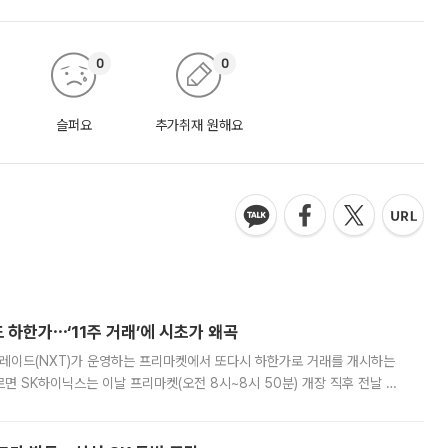
0
0
슬퍼요
추가취재 원해요
 하한가⋯‘11주 거래’에 시초가 왜곡
트레이드(NXT)가 운영하는 프리마켓에서 또다시 하한가로 거래를 개시하는
면 SK하이닉스는 이날 프리마켓(오전 8시~8시 50분) 개장 직후 전날 정
000원에 거래됐다. 거래량은 11주에 불과했으나, 최초 가격 결정이 기존 정