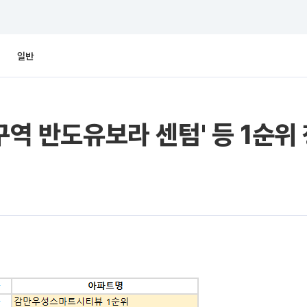
일반
구역 반도유보라 센텀' 등 1순위