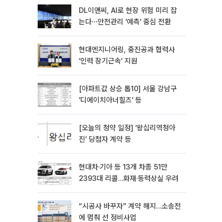
DL이앤씨, AI로 현장 위험 미리 잡
는다⋯안전관리 ‘예측’ 중심 전환
현대엔지니어링, 중진공과 협력사
‘인력 장기근속’ 지원
[아파트값 상승 톱10] 서울 강남구
‘디에이치아너힐즈’ 등
[오늘의 청약 일정] ‘왕십리역청아
진’ 당첨자 계약 등
현대차·기아 등 13개 차종 51만
2393대 리콜…화재·동력상실 우려
“시공사 바꾸자” 계약 해지…소송전
에 멈춰 선 정비사업