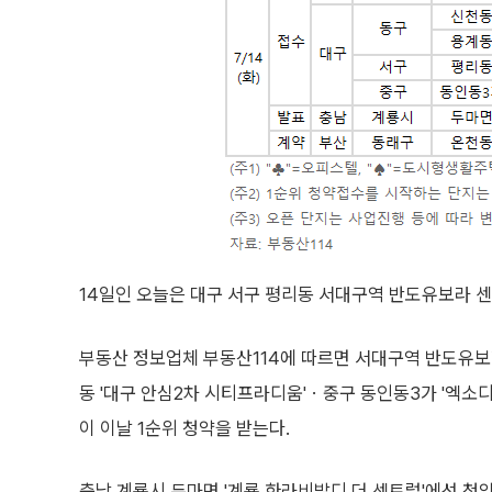
14일인 오늘은 대구 서구 평리동 서대구역 반도유보라 센
부동산 정보업체 부동산114에 따르면 서대구역 반도유보
동 '대구 안심2차 시티프라디움'ㆍ중구 동인동3가 '엑소디움
이 이날 1순위 청약을 받는다.
충남 계룡시 두마면 '계룡 한라비발디 더 센트럴'에선 청