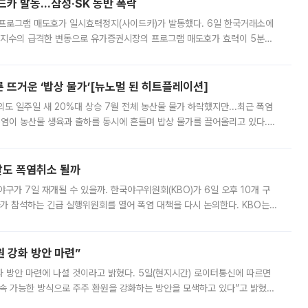
드카 발동…삼성·SK 동반 폭락
 프로그램 매도호가 일시효력정지(사이드카)가 발동했다. 6일 한국거래소에
선물지수의 급격한 변동으로 유가증권시장의 프로그램 매도호가 효력이 5분간
물지수는 전 거래일 종가 대비 52.48포인트(5.04%) 내린 987.24를 기
른 뜨거운 ‘밥상 물가’[뉴노멀 된 히트플레이션]
도 일주일 새 20%대 상승 7월 전체 농산물 물가 하락했지만...최근 폭염
폭염이 농산물 생육과 출하를 동시에 흔들며 밥상 물가를 끌어올리고 있다.
 아니라 오이와 참외, 브로콜리 가격까지 일주일 새 두 자릿수로 뛰었다.
말도 폭염취소 될까
구가 7일 재개될 수 있을까. 한국야구위원회(KBO)가 6일 오후 10개 구
 참석하는 긴급 실행위원회를 열어 폭염 대책을 다시 논의한다. KBO는
서 관람객과 선수단의 안전 위험 상황이 발생했다”며 5∼6일 예정됐던
 강화 방안 마련”
 것이라고 밝혔다. 5일(현지시간) 로이터통신에 따르면
속 가능한 방식으로 주주 환원을 강화하는 방안을 모색하고 있다”고 밝혔다.
그러면서 자세한 내용은 “조만간 공개할 예정”이라고 덧붙였다. SK하이닉스도 로이터에 전달한 성명에서 “연