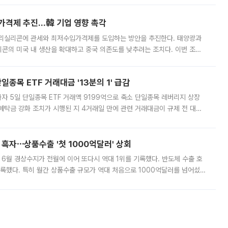
가격제 추진…韓 기업 영향 촉각
폴리실리콘에 관세와 최저수입가격제를 도입하는 방안을 추진한다. 태양광과
콘의 미국 내 생산을 확대하고 중국 의존도를 낮추려는 조치다. 이번 조처
쏠리고 있다. 5일(현지시간) 블룸버그통신에 따르면 미국 행정부 내에서는
종목 ETF 거래대금 '13분의 1' 급감
자 5일 단일종목 ETF 거래액 9199억으로 축소 단일종목 레버리지 상장
예탁금 강화 조치가 시행된 지 4거래일 만에 관련 거래대금이 규제 전 대비
거래소에 따르면 전날 코스피 시장 전체 거래대금은 25조2129억원을 기록
 흑자⋯상품수출 '첫 1000억달러' 상회
표 6월 경상수지가 전월에 이어 또다시 역대 1위를 기록했다. 반도체 수출 호
기록했다. 특히 월간 상품수출 규모가 역대 처음으로 1000억달러를 넘어섰
6월 국제수지(잠정)'에 따르면 6월 경상수지는 497억3000만달러 흑자로