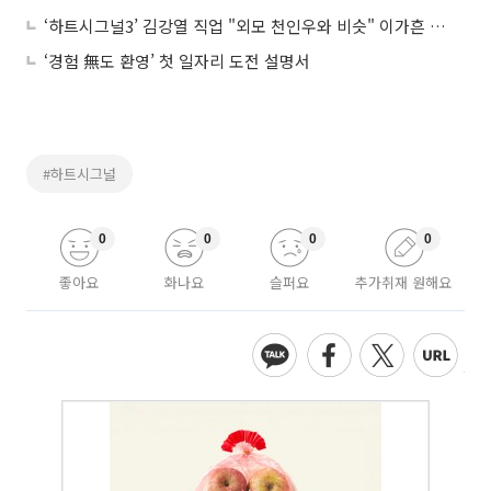
‘하트시그널3’ 김강열 직업 "외모 천인우와 비슷" 이가흔 흔들릴까
‘경험 無도 환영’ 첫 일자리 도전 설명서
#하트시그널
0
0
0
0
좋아요
화나요
슬퍼요
추가취재 원해요