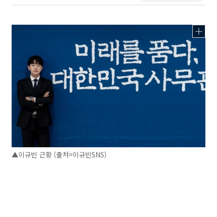
▲이규빈 근황 (출처=이규빈SNS)