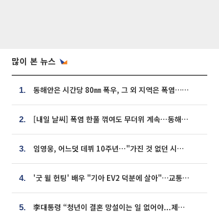
많이 본 뉴스
동해안은 시간당 80㎜ 폭우, 그 외 지역은 폭염…‘극과 극 날씨’
1.
[내일 날씨] 폭염 한풀 꺾여도 무더위 계속⋯동해안 이틀 연속 비
2.
임영웅, 어느덧 데뷔 10주년⋯"가진 것 없던 시절, 내 앞엔 20명의 팬뿐"
3.
'굿 윌 헌팅' 배우 "기아 EV2 덕분에 살아"…교통사고 후 안전성 극찬
4.
李대통령 “청년이 결혼 망설이는 일 없어야...제도상 불이익 조사”
5.