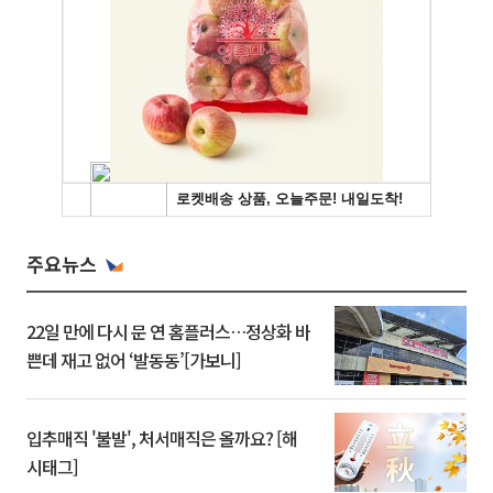
주요뉴스
22일 만에 다시 문 연 홈플러스…정상화 바
쁜데 재고 없어 ‘발동동’[가보니]
입추매직 '불발', 처서매직은 올까요? [해
시태그]