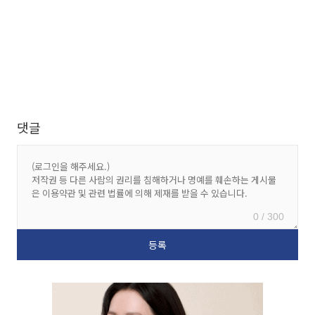
댓글
0 / 300