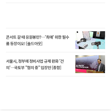
콘서트 갈 때 응원봉만?⋯'최애' 위한 필수
품 등장이오! [솔드아웃]
서울시, 정부에 정비사업 규제 완화 '건
의'⋯국토부 "협의 중" 입장만 [종합]