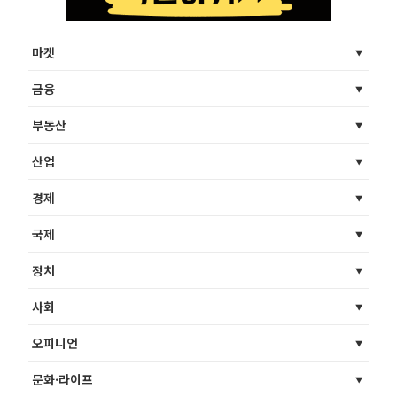
마켓
금융
부동산
산업
경제
국제
정치
사회
오피니언
문화·라이프