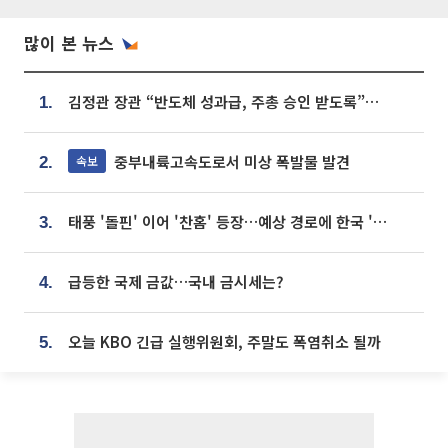
많이 본 뉴스
김정관 장관 “반도체 성과급, 주총 승인 받도록”…상법·자본시장법 개정 시사
1.
중부내륙고속도로서 미상 폭발물 발견
속보
2.
태풍 '돌핀' 이어 '찬홈' 등장…예상 경로에 한국 '한숨'
3.
급등한 국제 금값…국내 금시세는?
4.
오늘 KBO 긴급 실행위원회, 주말도 폭염취소 될까
5.