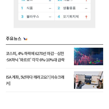
주요뉴스
코스피, 4% 하락에 6270선 마감…삼전
·SK하닉 '와르르' 각각 6%·10%대 급락
ISA 계좌, 5년마다 깨라고요? [이슈크래
커]