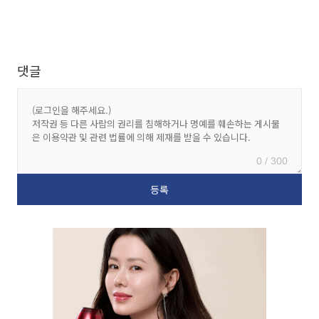
댓글
0 / 300