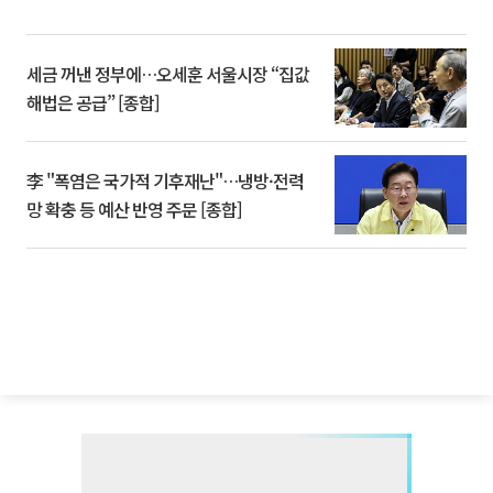
세금 꺼낸 정부에…오세훈 서울시장 “집값
해법은 공급” [종합]
李 "폭염은 국가적 기후재난"…냉방·전력
망 확충 등 예산 반영 주문 [종합]