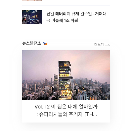
까지 튼튼”
단일 레버리지 규제 일주일…거래대
금 이틀째 1조 하회
뉴스발전소
Vol. 12 이 집은 대체 얼마일까
: 슈퍼리치들의 주거지 [THE
RARE]