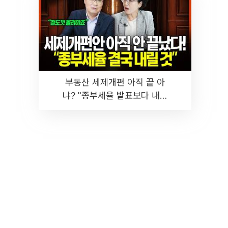
부동산 세제개편 아직 끝 아
냐? "종부세율 발표보다 내릴
것" 장기거주·양도세 전망 I 집
땅지성 I 김인만, 진미윤