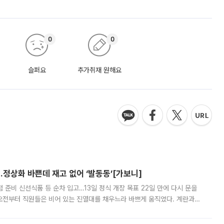
0
0
슬퍼요
추가취재 원해요
…정상화 바쁜데 재고 없어 ‘발동동’[가보니]
준비 신선식품 등 순차 입고…13일 정식 개장 목표 22일 만에 다시 문을
오전부터 직원들은 비어 있는 진열대를 채우느라 바쁘게 움직였다. 계란과
리를 잡기 시작했지만, 매장 곳곳엔 여전히 텅 빈 매대가 먼저 눈에 들어왔