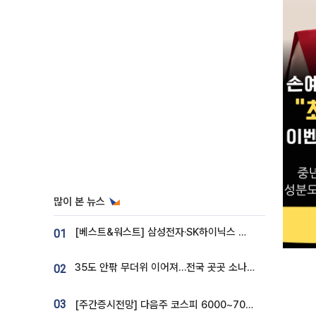
많이 본 뉴스
[베스트&워스트] 삼성전자·SK하이닉스 밀린 한 주…상상인증권은 85% 급등
01
35도 안팎 무더위 이어져…전국 곳곳 소나기 [오늘 날씨]
02
03
[주간증시전망] 다음주 코스피 6000~7000⋯“外人 수급은 정책이 변수”