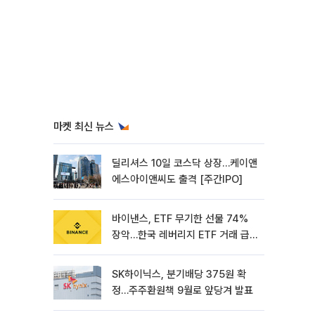
마켓 최신 뉴스
딜리셔스 10일 코스닥 상장…케이앤
에스아이앤씨도 출격 [주간IPO]
바이낸스, ETF 무기한 선물 74%
장악…한국 레버리지 ETF 거래 급
증 [e가상자산]
SK하이닉스, 분기배당 375원 확
정…주주환원책 9월로 앞당겨 발표