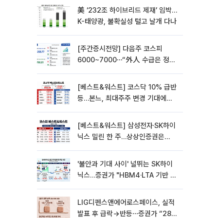
美 ‘232조 하이브리드 제재’ 임박…
K-태양광, 불확실성 털고 날개 다나
[주간증시전망] 다음주 코스피
6000~7000⋯“外人 수급은 정책
이 변수”
[베스트&워스트] 코스닥 10% 급반
등…본느, 최대주주 변경 기대에
270% 폭등
[베스트&워스트] 삼성전자·SK하이
닉스 밀린 한 주…상상인증권은
85% 급등
'불안과 기대 사이' 널뛰는 SK하이
닉스…증권가 "HBM4·LTA 기반 펀
터멘털 견고"
LIG디펜스앤에어로스페이스, 실적
발표 후 급락→반등⋯증권가 “28년