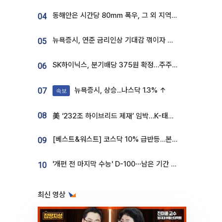
동해안은 시간당 80㎜ 폭우, 그 외 지역은 폭염…‘극과 극 날씨’
04
뉴욕증시, 연준 금리인상 기대감 꺾이자 상승...S&P500 사상 최고치 [종합]
05
SK하이닉스, 분기배당 375원 확정…주주환원책 9월로 앞당겨 발표
06
뉴욕증시, 상승...나스닥 1.3% ↑
07
속보
08
美 ‘232조 하이브리드 제재’ 임박…K-태양광, 불확실성 털고 날개 다나
[베스트&워스트] 코스닥 10% 급반등…본느, 최대주주 변경 기대에 270% 폭등
09
'개편 전 마지막 수능' D-100⋯남은 기간 성적 올릴 전략은
10
최신 영상