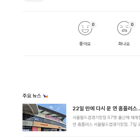
0
0
좋아요
화나요
주요 뉴스
22일 만에 다시 문 연 홈플러스
서울월드컵경기장점 67명 출근해 재개점 
연 홈플러스 서울월드컵경기장점. 7일 
우유, 과일 같은 신선식품이 차근차근 자