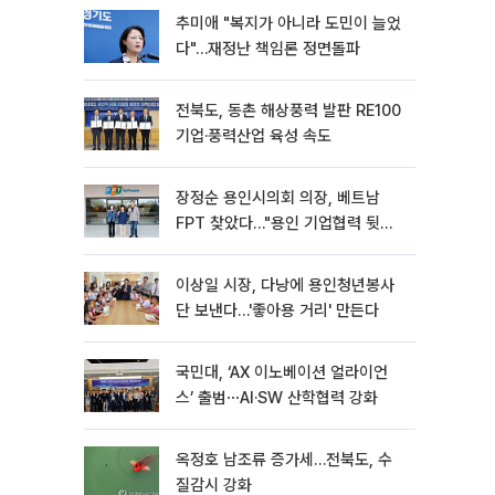
추미애 "복지가 아니라 도민이 늘었
다"…재정난 책임론 정면돌파
전북도, 동촌 해상풍력 발판 RE100
기업·풍력산업 육성 속도
장정순 용인시의회 의장, 베트남
FPT 찾았다…"용인 기업협력 뒷받
침"
이상일 시장, 다낭에 용인청년봉사
단 보낸다…'좋아용 거리' 만든다
국민대, ‘AX 이노베이션 얼라이언
스’ 출범⋯AI·SW 산학협력 강화
옥정호 남조류 증가세…전북도, 수
질감시 강화