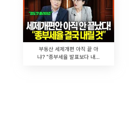
부동산 세제개편 아직 끝 아
냐? "종부세율 발표보다 내릴
것" 장기거주·양도세 전망 I 집
땅지성 I 김인만, 진미윤