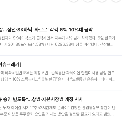
감…삼전·SK하닉 '와르르' 각각 6%·10%대 급락
삼성전자와 SK하이닉스가 급락하면서 지수가 4% 넘게 하락했다. 6일 한국거
비 301.88포인트(4.58%) 내린 6296.38에 장을 마감했다. 전장보다
스피는 장중 한때 6550.94까지 오르기도 했으나 6238.32까지 밀리기도 했
[이슈크래커]
 전액 비과세일반 ISA는 최장 5년…손익통산·과세이연 단절미사용 납입 한도
납입액 10% 소득공제…“10% 환급”은 아냐 “오랫동안 운용하라더니 이제
 ‘만능 절세 통장’으로 불리는 개인종합자산관리계좌(ISA)가 두 갈래로 개
주총 승인 받도록”…상법·자본시장법 개정 시사
닌 투자 이어갈 시기” “주52시간제도 손봐야” 김정관 산업통상부 장관이 반
 수준 이상은 주주총회 승인을 거치는 방안을 검토할 필요가 있다고 밝혔다.
배구조와 주주권 강화 논의가 이어지는 가운데, 핵심 연구인력에 대한