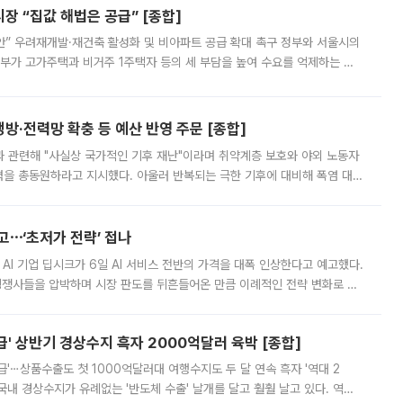
 “집값 해법은 공급” [종합]
안” 우려재개발·재건축 활성화 및 비아파트 공급 확대 촉구 정부와 서울시의
정부가 고가주택과 비거주 1주택자 등의 세 부담을 높여 수요를 억제하는 카
키울 것이라며 세금이 아닌 공급이 근본적인 처방이라고 전면 반박했다.
방·전력망 확충 등 예산 반영 주문 [종합]
과 관련해 "사실상 국가적인 기후 재난"이라며 취약계층 보호와 야외 노동자
정력을 총동원하라고 지시했다. 아울러 반복되는 극한 기후에 대비해 폭염 대응
영하는 방안도 검토하라고 주문했다. 이 대통령은 이날 폭염·가뭄 대
예고⋯‘초저가 전략’ 접나
 AI 기업 딥시크가 6일 AI 서비스 전반의 가격을 대폭 인상한다고 예고했다.
 경쟁사들을 압박하며 시장 판도를 뒤흔들어온 만큼 이례적인 전략 변화로 평
 이날 공지를 통해 구체적인 인상 폭은 공개하지 않았지만 상당한 수
' 상반기 경상수지 흑자 2000억달러 육박 [종합]
급'⋯상품수출도 첫 1000억달러대 여행수지도 두 달 연속 흑자 '역대 2
국내 경상수지가 유례없는 '반도체 수출' 날개를 달고 훨훨 날고 있다. 역대