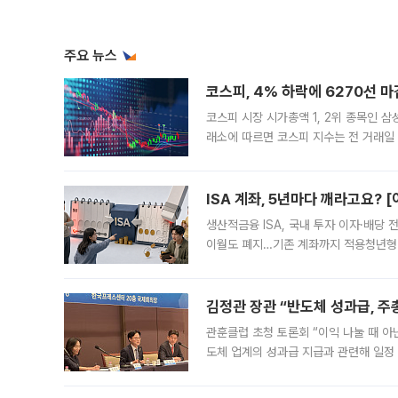
주요 뉴스
코스피, 4% 하락에 6270선 마
코스피 시장 시가총액 1, 2위 종목인 
래소에 따르면 코스피 지수는 전 거래일 대
1.81% 내린 6478.75에 출발한 코
다. 이날 오전
ISA 계좌, 5년마다 깨라고요? 
생산적금융 ISA, 국내 투자 이자·배당
이월도 폐지…기존 계좌까지 적용청년형 
는 5년마다 계좌를 해지하라는 건가요?”
편을
김정관 장관 “반도체 성과급, 
관훈클럽 초청 토론회 “이익 나눌 때 아
도체 업계의 성과급 지급과 관련해 일정
최근 상법·자본시장법 개정으로 기업 지