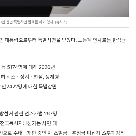
년 신년 특별사면 발표를 하고 있다. (뉴시스)
재인 대통령으로부터 특별사면을 받았다. 노동계 인사로는 한상균
5174명에 대해 2020년
면허 취소ㆍ정지ㆍ벌점, 생계형
1만2422명에 대한 특별감면
지방선거 관련 선거사범 267명
~7회 전국동시지방선거는 사면 대
별건으로 수배ㆍ재판 중인 자 △벌금ㆍ추징금 미납자 △부패범죄