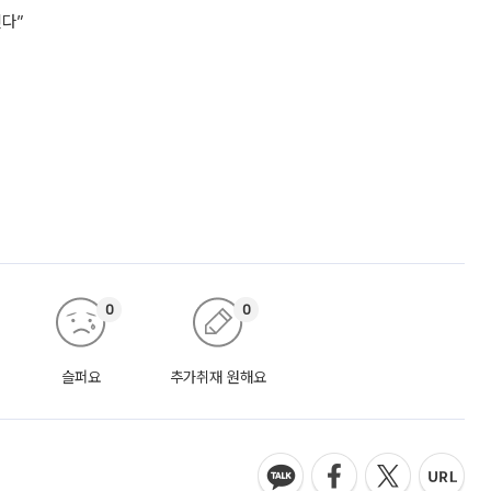
킨다”
0
0
슬퍼요
추가취재 원해요