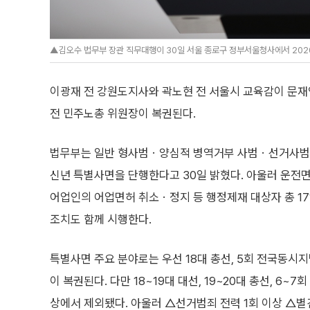
▲김오수 법무부 장관 직무대행이 30일 서울 종로구 정부서울청사에서 2020
이광재 전 강원도지사와 곽노현 전 서울시 교육감이 문
전 민주노총 위원장이 복권된다.
법무부는 일반 형사범ㆍ양심적 병역거부 사범ㆍ선거사범 등 
신년 특별사면을 단행한다고 30일 밝혔다. 아울러 운전
어업인의 어업면허 취소ㆍ정지 등 행정제재 대상자 총 17
조치도 함께 시행한다.
특별사면 주요 분야로는 우선 18대 총선, 5회 전국동시
이 복권된다. 다만 18~19대 대선, 19~20대 총선, 6
상에서 제외됐다. 아울러 △선거범죄 전력 1회 이상 △