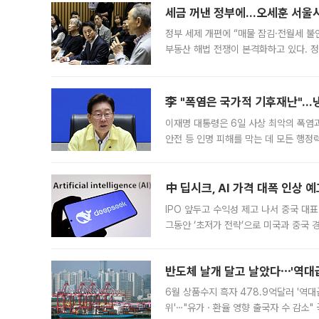
세금 꺼낸 정부에…오세훈 서울시장
정부 세제 개편에 “매물 잠김·전월세 불
부동산 해법 전쟁이 본격화하고 있다. 
드를 꺼내자 서울시는 전·월세 부담만 
李 "폭염은 국가적 기후재난"…냉
이재명 대통령은 6일 사상 최악의 폭염
안전 등 인명 피해를 막는 데 모든 행
인프라 확충 계획을 내년도 예산안에 반
中 딥시크, AI 가격 대폭 인상 
IPO 앞두고 수익성 제고 나서 중국 대표
그동안 ‘초저가 전략’으로 미국과 중국
가된다. 블룸버그통신에 따르면 딥시크는
반도체 날개 달고 날았다⋯'역대급
6월 상품수지 흑자 478.9억달러 '역대
위'⋯"유가ㆍ환율 영향 출국자 수 감소" 