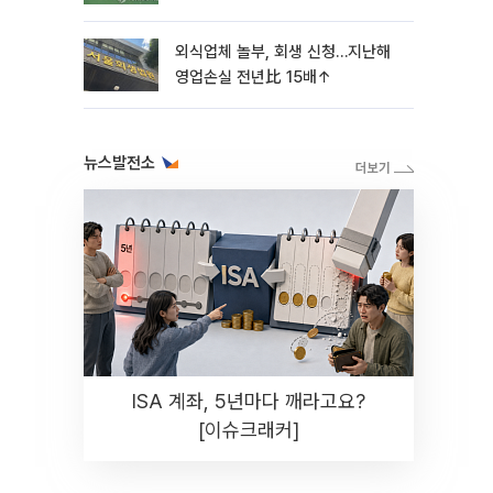
외식업체 놀부, 회생 신청…지난해
영업손실 전년比 15배↑
뉴스발전소
ISA 계좌, 5년마다 깨라고요?
[이슈크래커]