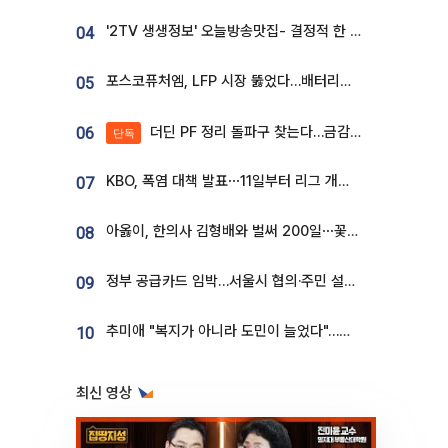
'2TV 생생정보' 오늘방송맛집- 결정적 한 수, 3종 메밀면! 메밀 소바 맛집 '의○○○○'
04
포스코퓨처엠, LFP 시장 뚫었다…배터리사와 대규모 장기 공급 합의
05
더딘 PF 정리 돌파구 찾는다…금감원, 1년 반 만에 매각설명회 재개
06
단독
KBO, 폭염 대책 발표⋯11일부터 리그 개시ㆍ경기 오후 7시 시작
07
아옳이, 한의사 김형배와 벌써 200일⋯꽃다발 들고 "프러포즈 아냐"
08
정부 공급카드 임박…서울시 협의·주민 설득이 성패 가른다 [부동산 해법 전쟁]
09
추미애 "복지가 아니라 도민이 늘었다"…재정난 책임론 정면돌파
10
최신 영상