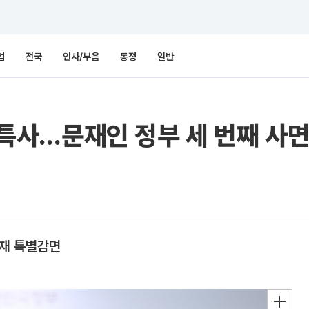
업
전국
인사/부음
동정
일반
사…문재인 정부 세 번째 사면
제재 특별감면