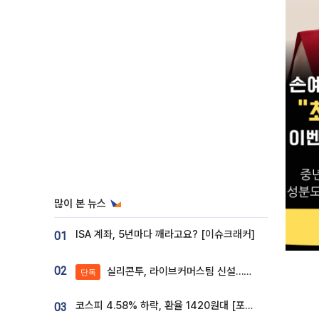
많이 본 뉴스
ISA 계좌, 5년마다 깨라고요? [이슈크래커]
01
02
실리콘투, 라이브커머스팀 신설…K뷰티 ‘글로벌 판매망’ 확대[K뷰티 라방戰]
단독
코스피 4.58% 하락, 환율 1420원대 [포토]
03