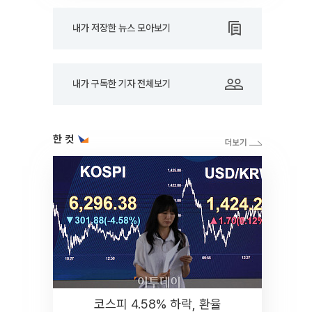
내가 저장한 뉴스 모아보기
내가 구독한 기자 전체보기
한 컷
코스피 4.58% 하락, 환율