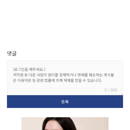
댓글
0 / 300