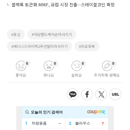
블랙록 토큰화 MMF, 유럽 시장 진출∙∙∙스테이블코인 확장
#휴심
#아담핸드케어손마사지기
#메디니스아이텍2쿠션멀티마사지기
#피로회복
0
0
0
0
좋아요
화나요
슬퍼요
추가취재 원해요