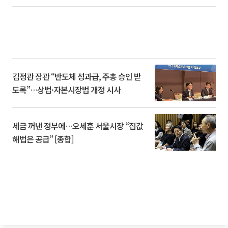
김정관 장관 “반도체 성과급, 주총 승인 받
도록”…상법·자본시장법 개정 시사
세금 꺼낸 정부에…오세훈 서울시장 “집값
해법은 공급” [종합]