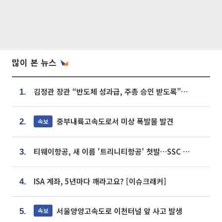
많이 본 뉴스
김정관 장관 “반도체 성과급, 주총 승인 받도록”…상법·자본시장법 개정 시사
1.
중부내륙고속도로서 미상 폭발물 발견
속보
2.
티웨이항공, 새 이름 '트리니티항공' 첫발…SSC 전략 본격화
3.
ISA 계좌, 5년마다 깨라고요? [이슈크래커]
4.
서울양양고속도로 이천터널 앞 사고 발생
속보
5.