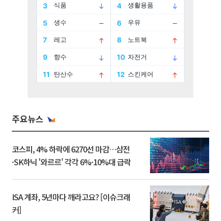
주요뉴스
코스피, 4% 하락에 6270선 마감…삼전
·SK하닉 '와르르' 각각 6%·10%대 급락
ISA 계좌, 5년마다 깨라고요? [이슈크래
커]