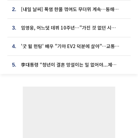
[내일 날씨] 폭염 한풀 꺾여도 무더위 계속⋯동해안 이틀 연속 비
2.
임영웅, 어느덧 데뷔 10주년⋯"가진 것 없던 시절, 내 앞엔 20명의 팬뿐"
3.
'굿 윌 헌팅' 배우 "기아 EV2 덕분에 살아"…교통사고 후 안전성 극찬
4.
李대통령 “청년이 결혼 망설이는 일 없어야...제도상 불이익 조사”
5.