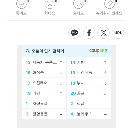
0
0
0
0
좋아요
화나요
슬퍼요
추가취재 원해요