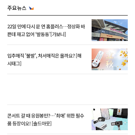
주요뉴스
22일 만에 다시 문 연 홈플러스…정상화 바
쁜데 재고 없어 ‘발동동’[가보니]
입추매직 '불발', 처서매직은 올까요? [해
시태그]
콘서트 갈 때 응원봉만?⋯'최애' 위한 필수
품 등장이오! [솔드아웃]