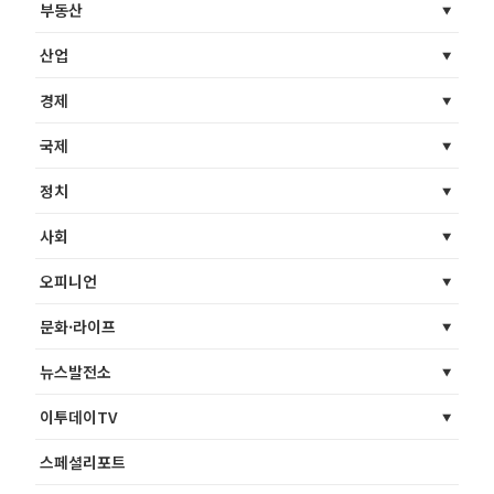
부동산
산업
경제
국제
정치
사회
오피니언
문화·라이프
뉴스발전소
이투데이TV
스페셜리포트