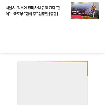
서울시, 정부에 정비사업 규제 완화 '건
의'⋯국토부 "협의 중" 입장만 [종합]