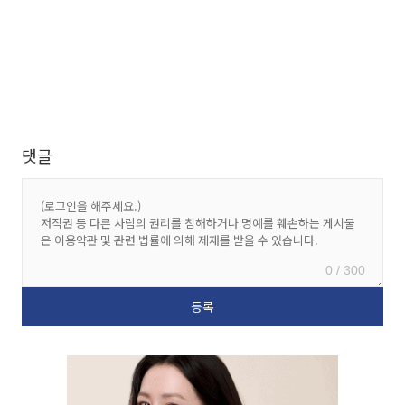
댓글
0 / 300