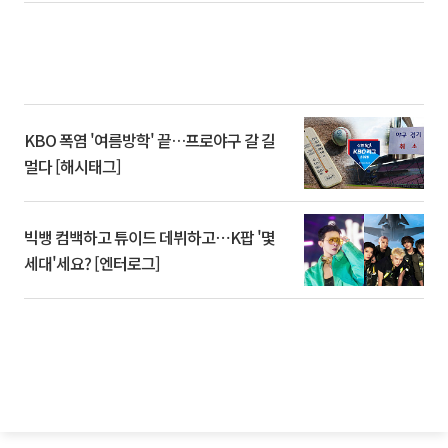
KBO 폭염 '여름방학' 끝…프로야구 갈 길
멀다 [해시태그]
빅뱅 컴백하고 튜이드 데뷔하고⋯K팝 '몇
세대'세요? [엔터로그]