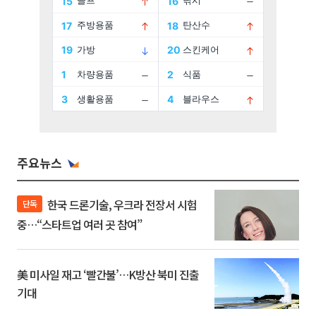
주요뉴스
한국 드론기술, 우크라 전장서 시험
단독
중…“스타트업 여러 곳 참여”
美 미사일 재고 ‘빨간불’…K방산 북미 진출
기대