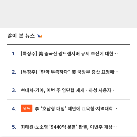
많이 본 뉴스
[특징주] 美 중국산 광트랜시버 규제 추진에 대한광통신 등 광통신株 강세
1.
[특징주] “탄약 부족하다“ 美 국방부 증산 요청에⋯국내 방산주 급등세
2.
현대차·기아, 이번 주 임단협 재개…하청 사용자성 재심도 ‘변수’
3.
李 ‘호남형 대입’ 제안에 교육청·지역대학 서·논술형 입시 연계 '착수'
단독
4.
최태원·노소영 '9440억 분할' 판결, 이번주 재상고 여부 주목
5.