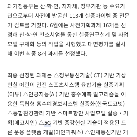
과기정통부는 산·학·연, 지자체, 정부기관 등 수요기
관으로부터 사전에 발굴한 113개 실증아이템 중 전문
가 검토를 거쳤다. 6월에는 사전기획과제 16개를 선
정해 산·학·연 컨소시엄을 통한 실증연구설계 및 사업
모델 구체화 등의 작업을 시행했고 대면평가를 실시
해 이번 최종 8개 과제를 선정했다.
최종 선정된 과제는 △정보통신기술(ICT) 기반 가상
현실 어린이 안전 스포츠시스템 융합기술 실증기획
(이튜) △인공지능(AI) 기반 홍수예측 알고리즘을 이
용한 독립형 홍수예경보시스템 실증화(한국토코넷)
△통합환경관리 기반 스마트항만 사업모델 실증‧기
획(에코시안) △
5G
기반 증강현실 기술이 적용된 드
론 운용 플랫폼 개발(아인픽춰스) △인체통신기반 개