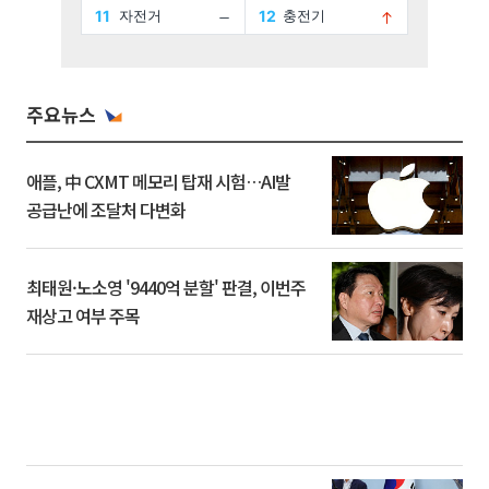
주요뉴스
애플, 中 CXMT 메모리 탑재 시험…AI발
공급난에 조달처 다변화
최태원·노소영 '9440억 분할' 판결, 이번주
재상고 여부 주목