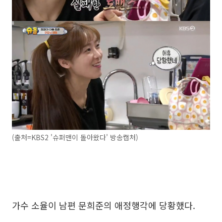
(출처=KBS2 '슈퍼맨이 돌아왔다' 방송캡처)
가수 소율이 남편 문희준의 애정행각에 당황했다.