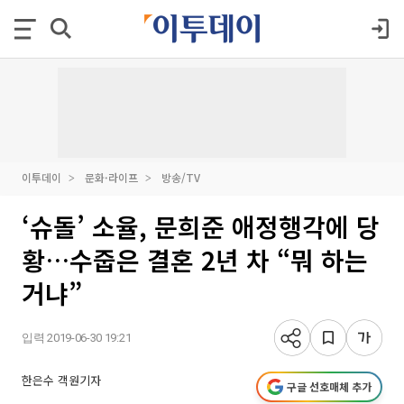
이투데이
문화·라이프
방송/TV
‘슈돌’ 소율, 문희준 애정행각에 당
황…수줍은 결혼 2년 차 “뭐 하는
거냐”
입력 2019-06-30 19:21
한은수 객원기자
구글 선호매체 추가