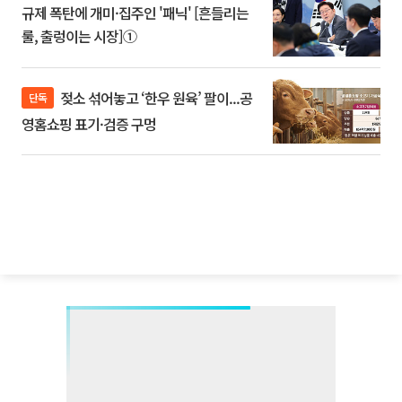
규제 폭탄에 개미·집주인 '패닉' [흔들리는
룰, 출렁이는 시장]①
젖소 섞어놓고 ‘한우 원육’ 팔이...공
단독
영홈쇼핑 표기·검증 구멍