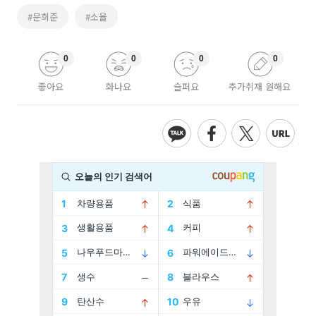
#문희준
#소율
0
0
0
0
좋아요
화나요
슬퍼요
추가취재 원해요