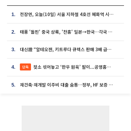
전장연, 오늘(10일) 서울 지하철 4호선 혜화역 시위…1호선 용산역 무정차
1.
태풍 '돌핀' 중국 상륙, '찬홈' 일본→한국…각국 기상청 예상 경로는?
2.
대신證 “알테오젠, 키트루다 큐렉스 판매 3배 급증…목표가 41만원 상향”
3.
젖소 섞어놓고 ‘한우 원육’ 팔이...공영홈쇼핑 표기·검증 구멍
단독
4.
재건축·재개발 이주비 대출 숨통…정부, HF 보증 신설 추진
5.