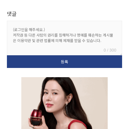
댓글
0 / 300