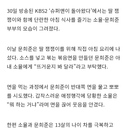
30일 방송된 KBS2 ‘슈퍼맨이 돌아왔다’에서는 딸 잼
잼이와 함께 단란한 아침 식사를 즐기는 소율-문희준
부부의 모습이 그려졌다.
이날 문희준은 딸 잼잼이를 위해 직접 아침 요리에 나
섰다. 소스를 넣고 볶는 볶음면을 만들던 문희준은 아
내 소율에게 “뜨거운지 봐 달라”라고 부탁했다.
면을 먹는 과정에서 문희준이 반대쪽 면을 물고 뽀뽀
를 시도했다. 갑작스러운 애정행각에 당황한 소율은
“뭐 하는 거냐”라며 면을 끊어 웃음을 안겼다.
한편 소율과 문희준은 13살의 나이 차를 극복하고