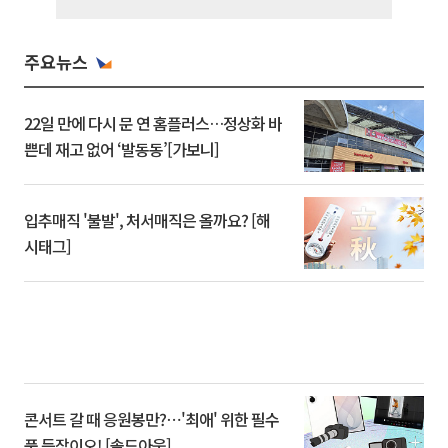
주요뉴스
22일 만에 다시 문 연 홈플러스…정상화 바
쁜데 재고 없어 ‘발동동’[가보니]
입추매직 '불발', 처서매직은 올까요? [해
시태그]
콘서트 갈 때 응원봉만?⋯'최애' 위한 필수
품 등장이오! [솔드아웃]