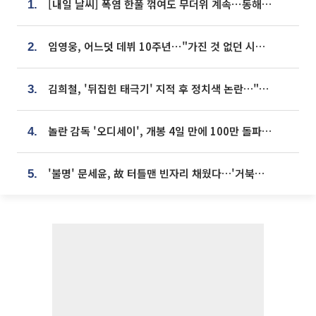
[내일 날씨] 폭염 한풀 꺾여도 무더위 계속⋯동해안 이틀 연속 비
1.
임영웅, 어느덧 데뷔 10주년⋯"가진 것 없던 시절, 내 앞엔 20명의 팬뿐"
2.
김희철, '뒤집힌 태극기' 지적 후 정치색 논란…"좌우 떠나 우리나라 국기"
3.
놀란 감독 '오디세이', 개봉 4일 만에 100만 돌파⋯'왕사남' 보다 빠르다
4.
'불명' 문세윤, 故 터틀맨 빈자리 채웠다…'거북이' 눈물의 최종 우승
5.