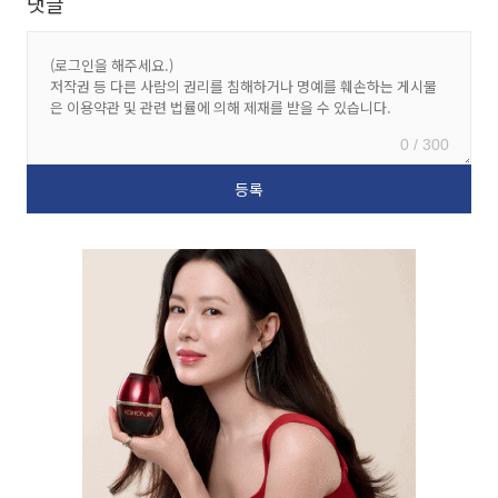
댓글
0 / 300