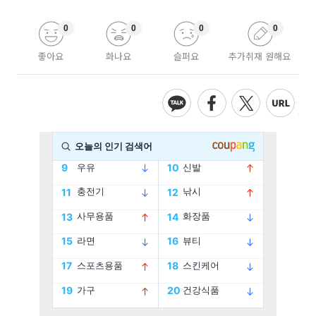
0
0
0
0
좋아요
화나요
슬퍼요
추가취재 원해요