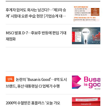
후계자 없어도 회사는 남긴다?…‘제3자 승
계’ 시험대 오른 中企 현장 [기업승계 대전
환]
MSCI 발표 D-7…후보주 반등에 편입 기대
재점화
논란의 'Busan is Good'…8억 도시
단독
브랜드, 용산 대통령실 CI 업체가 수행
2000억 수혈받은 홈플러스 ‘오늘 가오