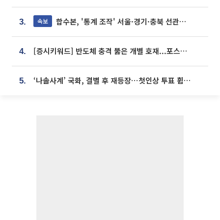
합수본, '통계 조작' 서울·경기·충북 선관위 등 추가 압수수색
속보
3.
[증시키워드] 반도체 충격 뚫은 개별 호재...포스코퓨처엠·에코프로·한화솔루션 '눈길'
4.
‘나솔사계’ 국화, 결별 후 재등장⋯첫인상 투표 휩쓸고 ‘인기녀’ 등극
5.