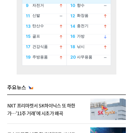
주요뉴스
NXT 프리마켓서 SK하이닉스 또 하한
가⋯‘11주 거래’에 시초가 왜곡