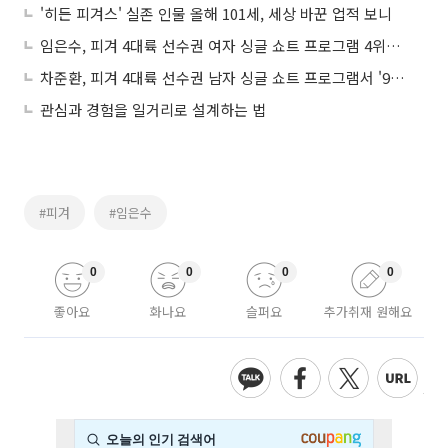
'히든 피겨스' 실존 인물 올해 101세, 세상 바꾼 업적 보니
임은수, 피겨 4대륙 선수권 여자 싱글 쇼트 프로그램 4위…프리서 메달 가능할까?
차준환, 피겨 4대륙 선수권 남자 싱글 쇼트 프로그램서 '97.33점'…"개인 최고점 경신"
관심과 경험을 일거리로 설계하는 법
#피겨
#임은수
0
0
0
0
좋아요
화나요
슬퍼요
추가취재 원해요