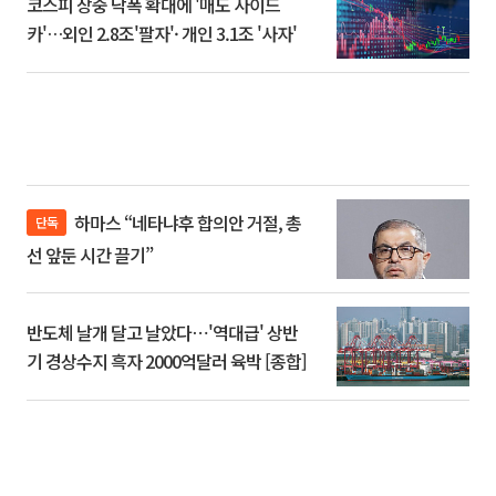
코스피 장중 낙폭 확대에 '매도 사이드
카'…외인 2.8조'팔자'· 개인 3.1조 '사자'
하마스 “네타냐후 합의안 거절, 총
단독
선 앞둔 시간 끌기”
반도체 날개 달고 날았다⋯'역대급' 상반
기 경상수지 흑자 2000억달러 육박 [종합]