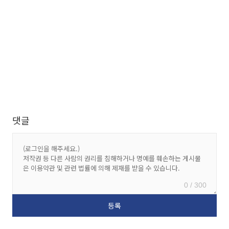
댓글
0 / 300