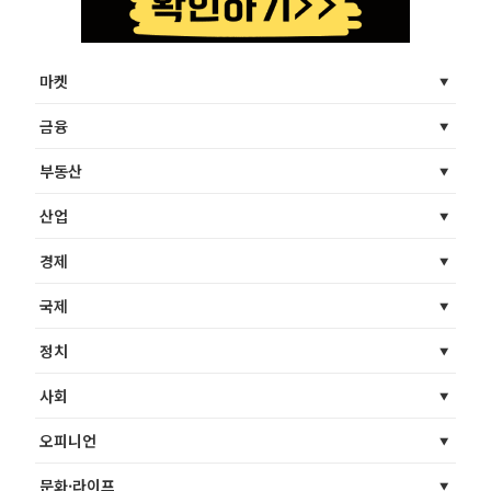
마켓
금융
부동산
산업
경제
국제
정치
사회
오피니언
문화·라이프