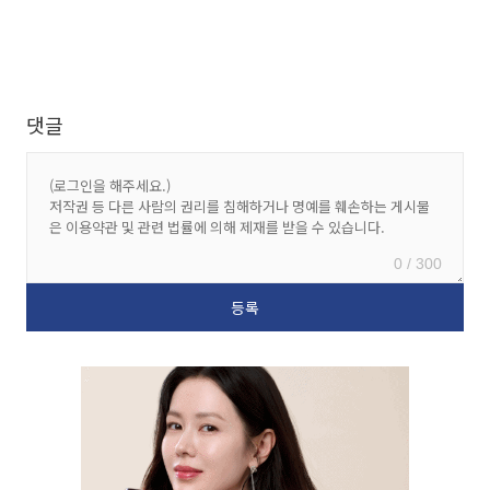
댓글
0 / 300