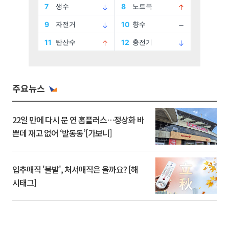
주요뉴스
22일 만에 다시 문 연 홈플러스…정상화 바
쁜데 재고 없어 ‘발동동’[가보니]
입추매직 '불발', 처서매직은 올까요? [해
시태그]