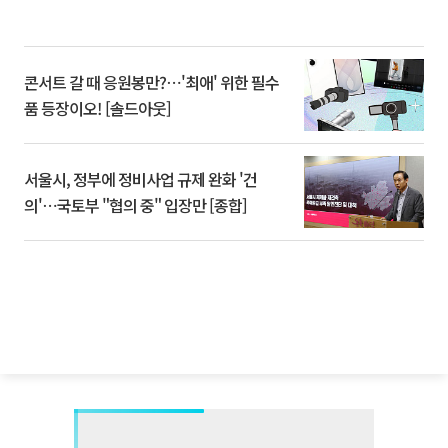
콘서트 갈 때 응원봉만?⋯'최애' 위한 필수
품 등장이오! [솔드아웃]
서울시, 정부에 정비사업 규제 완화 '건
의'⋯국토부 "협의 중" 입장만 [종합]