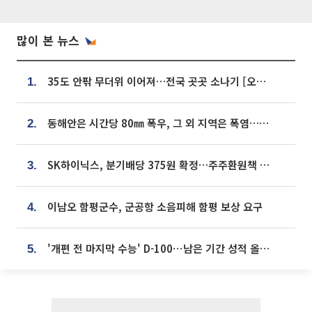
많이 본 뉴스
35도 안팎 무더위 이어져…전국 곳곳 소나기 [오늘 날씨]
1.
동해안은 시간당 80㎜ 폭우, 그 외 지역은 폭염…‘극과 극 날씨’
2.
SK하이닉스, 분기배당 375원 확정…주주환원책 9월로 앞당겨 발표
3.
이남오 함평군수, 군공항 소음피해 함평 보상 요구
4.
'개편 전 마지막 수능' D-100⋯남은 기간 성적 올릴 전략은
5.