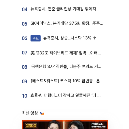
뉴욕증시, 연준 금리인상 기대감 꺾이자 상승...S&P500 사상 최고치 [종합]
04
SK하이닉스, 분기배당 375원 확정…주주환원책 9월로 앞당겨 발표
05
뉴욕증시, 상승...나스닥 1.3% ↑
06
속보
07
美 ‘232조 하이브리드 제재’ 임박…K-태양광, 불확실성 털고 날개 다나
'국책은행 3사' 직원들, 다음주 여의도 거리 나서는 까닭은
08
[베스트&워스트] 코스닥 10% 급반등…본느, 최대주주 변경 기대에 270% 폭등
09
효율·AI 더했다…더 강하고 알뜰해진 ‘더 뉴 그랜저 하이브리드’ [ET의 모빌리티]
10
최신 영상