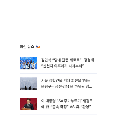
최신 뉴스
김민석 “당내 갈등 제로로”…정청래
“신천지 의혹제기 사과부터”
서울 집합건물 거래 회전율 1위는
은평구⋯'금천·강남'은 하위권 맴돌
아
이 대통령 ‘ISA·주가누르기’ 재검토
에 野 “졸속 국정” VS 與 “환영”