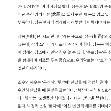
7만5741명이 이미 세상을 떴다. 생존자 5만6862명 중 
매년 수천 명씩 비원(悲願)을 풀지 못한 채 눈을 감고 있
부족하다. 상봉 행사의 정례화가 하루빨리 이뤄져야 하는
상봉(相逢)은 ‘서로 만나다’라는 뜻으로 ‘상우(相遇)’와 
있는데, 각각 쓰임새가 다르니 주의해야 한다. 상봉은 ‘이
에 정해진 장소에서 만날 경우 쓸 수 있다. ‘중로상봉’
을 함께하며 회포를 푸는 풍습으로, 우리말로는 ‘반보기’
옛날 이야기이다.
조우와 해우는 ‘우연히’, ‘뜻밖에’ 만났을 때 적합한 말이다
우연히 만났을 때 알맞은 표현이다. “복잡한 지하철 5호
다. ‘해후’는 ‘오랫동안 헤어졌다가 다시 만남’을 뜻한다
없다. 박경리 소설 ‘토지’에 “이십 년 만의 해후를 기뻐