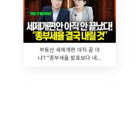
부동산 세제개편 아직 끝 아
냐? "종부세율 발표보다 내릴
것" 장기거주·양도세 전망 I 집
땅지성 I 김인만, 진미윤