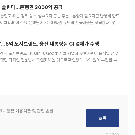
 풀린다…은행권 3000억 공급
리·농협도 취급 검토 당국 실수요자 공급 주문…분양가·필요자금 반영해 한도
에이치방배’에 주요 은행들이 3000억원 규모의 잔금대출을 공급한다. 우리
하고 있어 향후 공급 규모가 늘어날 전망이다. 7일 금융권에 따르면 KB국
od'…8억 도시브랜드, 용산 대통령실 CI 업체가 수행
시 도시브랜드 ‘Busan is Good’ 개발 사업의 수행기관이 윤석열 정부
여했던 디자인 전문업체 피앤(P&)인 것으로 확인됐다. 8억 원이 투입된 부산
 부족과 디자인 정체성 논란에 휩싸였던 만큼, 사업 선정 과정과 결과물에