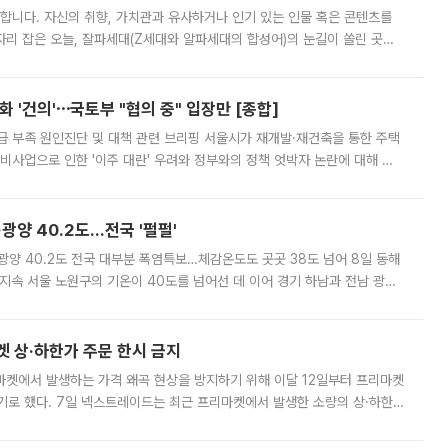
합니다. 자신의 취향, 가치관과 유사하거나 인기 있는 인물 혹은 콘텐츠를
'가 자리 잡은 오늘, 잘파세대(Z세대와 알파세대의 합성어)의 눈길이 쏠린 곳은
리는 공연장. 응원봉만큼이나 눈에 띄는 게 있습니다. 공연이 시작되기
 '건의'⋯국토부 "협의 중" 입장만 [종합]
급 부족 원인진단 및 대책 관련 브리핑 서울시가 재개발·재건축을 통한 주택
비사업으로 인한 '이주 대란' 우려와 정부와의 정책 엇박자 논란에 대해 정
실장은 2031년까지 31만 가구 착공 목표에 차질이 없다는 입장이나,
·광양 40.2도…전국 '펄펄'
·광양 40.2도 전국 대부분 폭염특보…체감온도도 곳곳 38도 넘어 8일 동해
지속 서울 노원구의 기온이 40도를 넘어선 데 이어 경기 하남과 전남 광양
. 전국 대부분 지역에 폭염특보가 내려진 가운데 곳곳에서 39~40도 안팎
켓 상·하한가 주문 한시 금지
마켓에서 발생하는 가격 왜곡 현상을 방지하기 위해 이달 12일부터 프리마켓
기로 했다. 7일 넥스트레이드는 최근 프리마켓에서 발생한 소량의 상·하한
, 주문 오류로 인한 가격 급등락을 최소화하기 위한 비상 대응방안을 발표