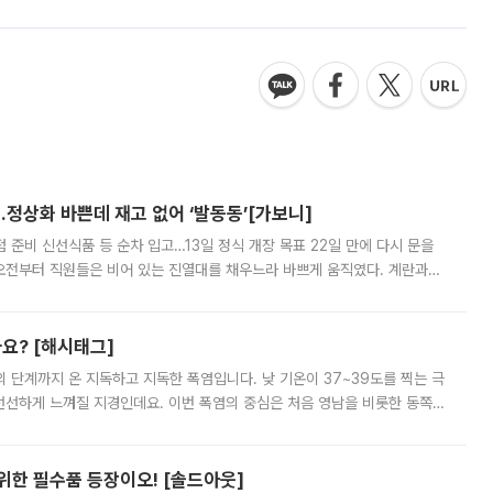
…정상화 바쁜데 재고 없어 ‘발동동’[가보니]
준비 신선식품 등 순차 입고…13일 정식 개장 목표 22일 만에 다시 문을
오전부터 직원들은 비어 있는 진열대를 채우느라 바쁘게 움직였다. 계란과
리를 잡기 시작했지만, 매장 곳곳엔 여전히 텅 빈 매대가 먼저 눈에 들어왔
까요? [해시태그]
’의 단계까지 온 지독하고 지독한 폭염입니다. 낮 기온이 37~39도를 찍는 극
 선선하게 느껴질 지경인데요. 이번 폭염의 중심은 처음 영남을 비롯한 동쪽
 북서풍이 산맥을 넘어 영남 쪽으로 내려오면서 뜨겁고 건조해졌는데요.
 위한 필수품 등장이오! [솔드아웃]