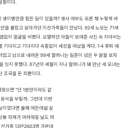
절함이다.
생이별만큼 힘든 일이 있을까? 생사 여부도 모른 채 누렇게 바
억만을 붙잡고 살아가던 이산가족들이 만났다. 92세 노모는 71세
염없이 얼굴을 비볐다. 오열하던 아들이 보여준 사진 속 지아비는
 기다리고 기다리다 속절없이 세상을 떠났을 게다. 1·4 후퇴 때
업고 남으로 내려온 99세 할머니는 일흔이 넘은 두 딸을 보자
을 잇지 못했다. 67년의 세월이 지나 할머니가 돼 만난 세 모녀는
난 조국을 둔 죄뿐이다.
러웠으면 “단 1분만이라도 같
 응석을 부릴까. 그런데 이번
 살이었다면 올해 여든여덟 살
 상봉 자체가 어려워질 날도 머
이산가족 13만2603명 가운데