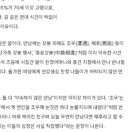
85%가 70세 이상 고령으로,
다. 갈 길은 먼데 시간이 턱없이
 이유이다.
같은 말이다. 만남에는 상봉 외에도 조우(遭遇), 해후(邂逅) 등이
산가족 상봉 행사’, ‘중로상봉(中路相逢)’처럼 미리 약속한 시간
은 추석 즈음에 시집간 딸이 친정어머니와 중간 지점에서 만나 반나절
이다. 출가한 여성에게 언감생심 친정 나들이가 허락되지 않던 먼
. 둘 다 ‘약속하지 않은 만남’이지만 의미상 차이가 있다. ‘조우’는
선에서 옛 연인을 조우해 눈짓만 하다 눈물지으며 내렸다”처럼 쓴
. 그러니 어제 헤어진 친구와 오늘 우연히 만났다면 해후라고 할 수
하기는 이들의 심정은 사실 착잡했다”라는 문장이 나온다.