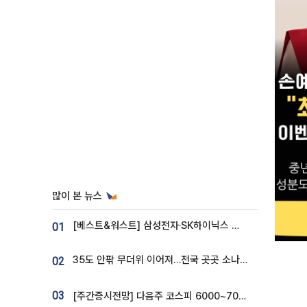
많이 본 뉴스
[베스트&워스트] 삼성전자·SK하이닉스 밀린 한 주…상상인증권은 85% 급등
01
35도 안팎 무더위 이어져…전국 곳곳 소나기 [오늘 날씨]
02
03
[주간증시전망] 다음주 코스피 6000~7000⋯“外人 수급은 정책이 변수”