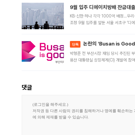
9월 입주 디에이치방배 잔금대출
KB·신한·하나 각각 1000억 배정…우
조정 9월 입주를 앞둔 서울 서초구 ‘디
은행과 NH농협은행도 대출 취급을 검토
민은행
논란의 'Busan is Go
단독
박형준 전 부산시장 재임 당시 추진된 부산
용산 대통령실 상징체계(CI) 개발에 참
도시브랜드 사업이 공개 이후 시민 공감
댓글