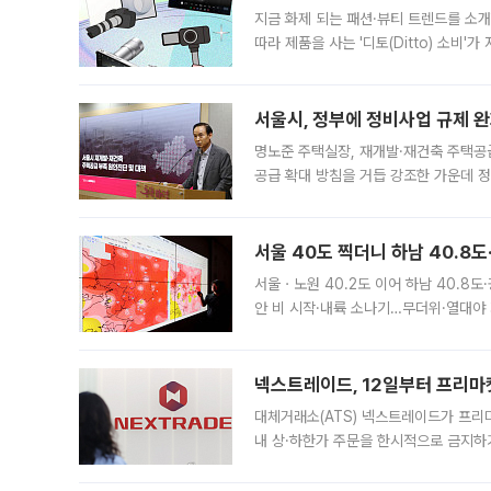
지금 화제 되는 패션·뷰티 트렌드를 소개
따라 제품을 사는 '디토(Ditto) 소비
어디일까요? 아이돌 콘서트 시작을 기다
서울시, 정부에 정비사업 규제 완화
명노준 주택실장, 재개발·재건축 주택공
공급 확대 방침을 거듭 강조한 가운데 정
면 반박하고 나섰다. 명노준 서울시 주택
서울 40도 찍더니 하남 40.8도
서울ㆍ노원 40.2도 이어 하남 40.8도
안 비 시작·내륙 소나기…무더위·열대야 
에서도 40도를 웃도는 기온이 관측됐다
의 극심한
넥스트레이드, 12일부터 프리마
대체거래소(ATS) 넥스트레이드가 프리
내 상·하한가 주문을 한시적으로 금지하
가 체결 사례와 관련해 설명자료를 내고