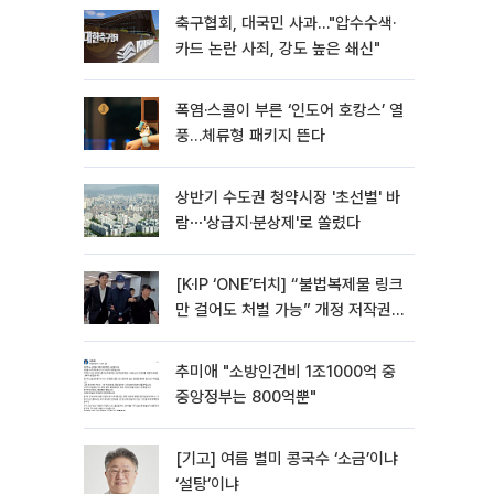
축구협회, 대국민 사과…"압수수색·
카드 논란 사죄, 강도 높은 쇄신"
폭염·스콜이 부른 ‘인도어 호캉스’ 열
풍…체류형 패키지 뜬다
상반기 수도권 청약시장 '초선별' 바
람⋯'상급지·분상제'로 쏠렸다
[K·IP ‘ONE’터치] “불법복제물 링크
만 걸어도 처벌 가능” 개정 저작권
법 어떻게 바뀌었나
추미애 "소방인건비 1조1000억 중
중앙정부는 800억뿐"
[기고] 여름 별미 콩국수 ‘소금’이냐
‘설탕’이냐