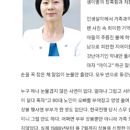
생이별의 참혹함과 처
인생살이에서 가족과의 
랜 사진 속 희미한 기
아들의 주름진 볼에 하
남으로 피란한 지어미를
갓난아기인 막내만 둘러
마자 “아이고” 하곤 말
손을 꼭 잡은 채 말없이 눈물만 흘렸다. 모두 반으로 동강
누구 하나 눈물겹지 않은 사연이 없다. 얼마나 그립고 서
이 살다 죽자”고 80대 노인이 오빠를 부여잡고 엉엉 울며
상봉 행사엔 부부가 한 쌍도 없단다. 한국전쟁 당시 스무
이니 그럴 만도 하다. 어쩌면 부부 상봉뿐만 아니라 가족
지않았다. 실제 1988년부터 올 7월까지 상봉을 신청한 