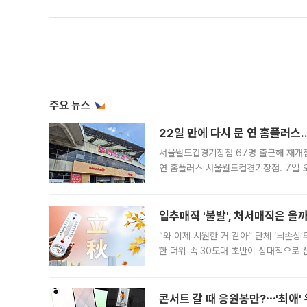
주요 뉴스
22일 만에 다시 문 연 홈플러스
서울월드컵경기장점 67명 출근해 재개점 
연 홈플러스 서울월드컵경기장점. 7일 
우유, 과일 같은 신선식품이 차근차근 자
입추매직 '불발', 처서매직은 올
“와 이제 시원한 거 같아” 단체 ‘뇌손상
한 더위 속 30도대 초반이 상대적으로
지역에 있었습니다. 7월 말에는 서풍과
콘서트 갈 때 응원봉만?⋯'최애'