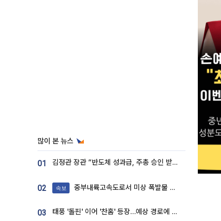
많이 본 뉴스
김정관 장관 “반도체 성과급, 주총 승인 받도록”…상법·자본시장법 개정 시사
01
중부내륙고속도로서 미상 폭발물 발견
02
속보
태풍 '돌핀' 이어 '찬홈' 등장…예상 경로에 한국 '한숨'
03