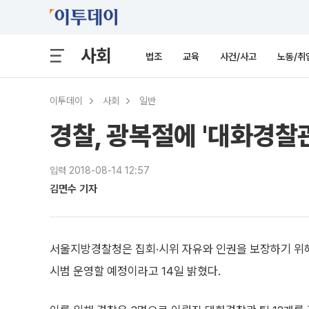
사회
법조
교육
사건/사고
노동/취
이투데이
사회
일반
경찰, 광복절에 '대화경찰관
입력 2018-08-14 12:57
김면수 기자
서울지방경찰청은 집회·시위 자유와 인권을 보장하기 위해
시범 운영할 예정이라고 14일 밝혔다.