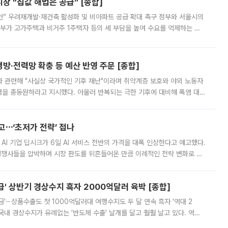
 “집값 해법은 공급” [종합]
안” 우려재개발·재건축 활성화 및 비아파트 공급 확대 촉구 정부와 서울시의
정부가 고가주택과 비거주 1주택자 등의 세 부담을 높여 수요를 억제하는 카
키울 것이라며 세금이 아닌 공급이 근본적인 처방이라고 전면 반박했다.
방·전력망 확충 등 예산 반영 주문 [종합]
과 관련해 "사실상 국가적인 기후 재난"이라며 취약계층 보호와 야외 노동자
정력을 총동원하라고 지시했다. 아울러 반복되는 극한 기후에 대비해 폭염 대응
영하는 방안도 검토하라고 주문했다. 이 대통령은 이날 폭염·가뭄 대
예고⋯‘초저가 전략’ 접나
 AI 기업 딥시크가 6일 AI 서비스 전반의 가격을 대폭 인상한다고 예고했다.
 경쟁사들을 압박하며 시장 판도를 뒤흔들어온 만큼 이례적인 전략 변화로 평
 이날 공지를 통해 구체적인 인상 폭은 공개하지 않았지만 상당한 수
' 상반기 경상수지 흑자 2000억달러 육박 [종합]
급'⋯상품수출도 첫 1000억달러대 여행수지도 두 달 연속 흑자 '역대 2
국내 경상수지가 유례없는 '반도체 수출' 날개를 달고 훨훨 날고 있다. 역대
경상수지 뿐 아니라 상반기 경상수지 흑자도 2000억달러에 근접하며 사상 최