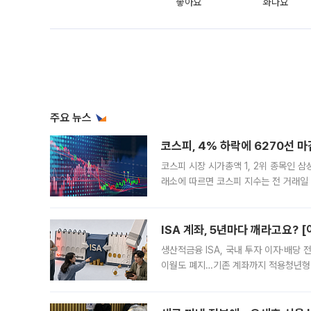
좋아요
화나요
주요 뉴스
코스피, 4% 하락에 6270선 마
코스피 시장 시가총액 1, 2위 종목인 
래소에 따르면 코스피 지수는 전 거래일 대
1.81% 내린 6478.75에 출발한 코
다. 이날 오전
ISA 계좌, 5년마다 깨라고요? 
생산적금융 ISA, 국내 투자 이자·배당
이월도 폐지…기존 계좌까지 적용청년형 
는 5년마다 계좌를 해지하라는 건가요?”
편을