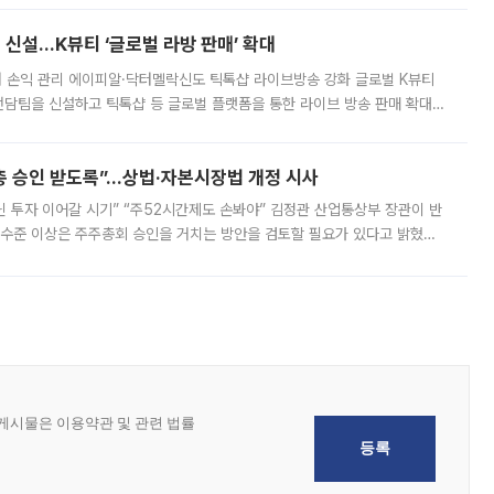
신설…K뷰티 ‘글로벌 라방 판매’ 확대
터 손익 관리 에이피알·닥터멜락신도 틱톡샵 라이브방송 강화 글로벌 K뷰티
담팀을 신설하고 틱톡샵 등 글로벌 플랫폼을 통한 라이브 방송 판매 확대에
급하는 데서 한발 더 나아가 방송 기획과 상품 구성, 출연자 섭외, 손익
주총 승인 받도록”…상법·자본시장법 개정 시사
닌 투자 이어갈 시기” “주52시간제도 손봐야” 김정관 산업통상부 장관이 반
 수준 이상은 주주총회 승인을 거치는 방안을 검토할 필요가 있다고 밝혔다.
배구조와 주주권 강화 논의가 이어지는 가운데, 핵심 연구인력에 대한