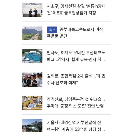
서초구, 양재천길 상권 ‘살롱in양재
천’ 제8호 골목형상점가 지정
중부내륙고속도로서 미상
속보
폭발물 발견
인사도, 회계도 무너진 부산테크노
파크…감사서 '혈세 유용·인사 뒤집
기' 적발
원희룡, 종합특검 2차 출석…“위법
수사 단호히 대처”
경기신보, 남양주본점 첫 워크숍…
추미애 '공정·혁신·포용' 전면 반영
서울시-애경산업 기부전달식 진
행⋯취약계층에 53억원 상당 생활