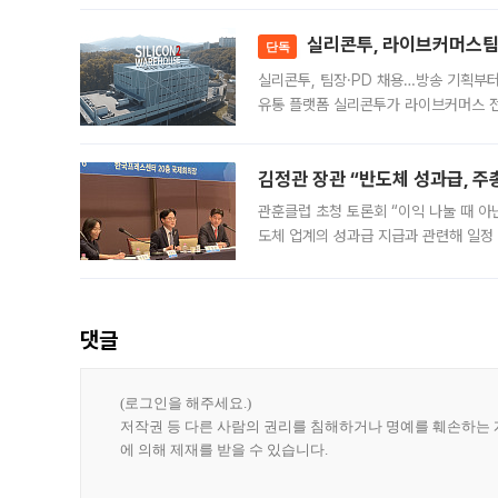
대 기
실리콘투, 라이브커머스팀 
단독
실리콘투, 팀장·PD 채용…방송 기획부
유통 플랫폼 실리콘투가 라이브커머스 전
나섰다. 국내 화장품을 해외 유통망에 공
김정관 장관 “반도체 성과급, 
관훈클럽 초청 토론회 “이익 나눌 때 아
도체 업계의 성과급 지급과 관련해 일정
최근 상법·자본시장법 개정으로 기업 지
댓글