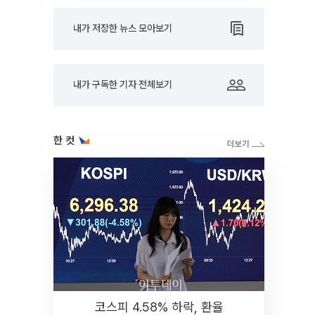
내가 저장한 뉴스 모아보기
내가 구독한 기자 전체보기
한 컷
코스피 4.58% 하락, 환율