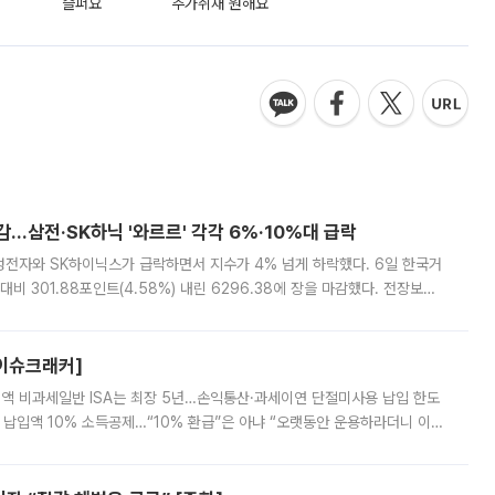
슬퍼요
추가취재 원해요
감…삼전·SK하닉 '와르르' 각각 6%·10%대 급락
삼성전자와 SK하이닉스가 급락하면서 지수가 4% 넘게 하락했다. 6일 한국거
비 301.88포인트(4.58%) 내린 6296.38에 장을 마감했다. 전장보다
스피는 장중 한때 6550.94까지 오르기도 했으나 6238.32까지 밀리기도 했
[이슈크래커]
 전액 비과세일반 ISA는 최장 5년…손익통산·과세이연 단절미사용 납입 한도
납입액 10% 소득공제…“10% 환급”은 아냐 “오랫동안 운용하라더니 이제
 ‘만능 절세 통장’으로 불리는 개인종합자산관리계좌(ISA)가 두 갈래로 개