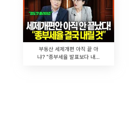
부동산 세제개편 아직 끝 아
냐? "종부세율 발표보다 내릴
것" 장기거주·양도세 전망 I 집
땅지성 I 김인만, 진미윤