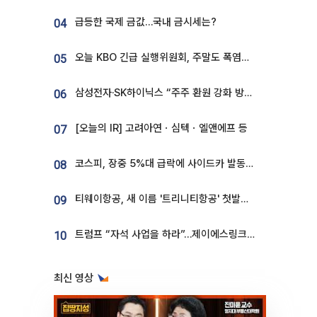
급등한 국제 금값…국내 금시세는?
04
오늘 KBO 긴급 실행위원회, 주말도 폭염취소 될까
05
삼성전자·SK하이닉스 “주주 환원 강화 방안 마련”
06
[오늘의 IR] 고려아연ㆍ심텍ㆍ엘앤에프 등
07
코스피, 장중 5%대 급락에 사이드카 발동…삼성·SK 동반 폭락
08
티웨이항공, 새 이름 '트리니티항공' 첫발…SSC 전략 본격화
09
트럼프 “자석 사업을 하라”…제이에스링크, 비중국 영구자석 공급망 구축 속도
10
최신 영상