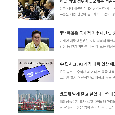
세금 꺼낸 정부에…오세훈 서울시장
정부 세제 개편에 “매물 잠김·전월세 불
부동산 해법 전쟁이 본격화하고 있다. 
드를 꺼내자 서울시는 전·월세 부담만 
李 "폭염은 국가적 기후재난"…냉
이재명 대통령은 6일 사상 최악의 폭염
안전 등 인명 피해를 막는 데 모든 행
인프라 확충 계획을 내년도 예산안에 반
中 딥시크, AI 가격 대폭 인상 
IPO 앞두고 수익성 제고 나서 중국 대표
그동안 ‘초저가 전략’으로 미국과 중국
가된다. 블룸버그통신에 따르면 딥시크는
반도체 날개 달고 날았다⋯'역대급
6월 상품수지 흑자 478.9억달러 '역대
위'⋯"유가ㆍ환율 영향 출국자 수 감소" 
급 수출 호조가 매달 이어지면서 6월 