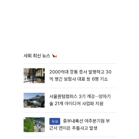
사회 최신 뉴스
2000억대 깡통 증서 발행하고 30
억 챙긴 보험사 대표 등 6명 기소
서울퀀텀캠퍼스 3기 개강⋯양자기
술 21개 아이디어 사업화 지원
중부내륙선 여주분기점 부
속보
근서 연이은 추돌사고 발생