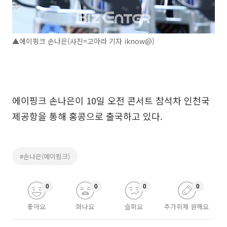
▲에이핑크 손나은(사진=고아라 기자 iknow@)
에이핑크 손나은이 10일 오전 콘서트 참석차 인천국
제공항을 통해 홍콩으로 출국하고 있다.
#손나은(에이핑크)
0
0
0
0
좋아요
화나요
슬퍼요
추가취재 원해요