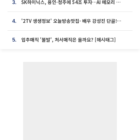
SK하이닉스, 용인·청주에 54조 투자…AI 메모리 생산기지 키운다
3.
'2TV 생생정보' 오늘방송맛집- 배우 강성진 단골! 쌀국수ㆍ푸팟퐁 커리 맛집 '블○○○'
4.
입추매직 '불발', 처서매직은 올까요? [해시태그]
5.