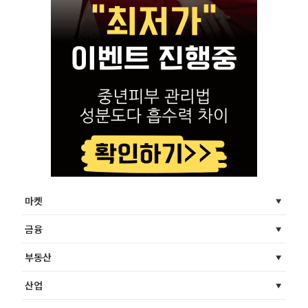
마켓
금융
부동산
산업