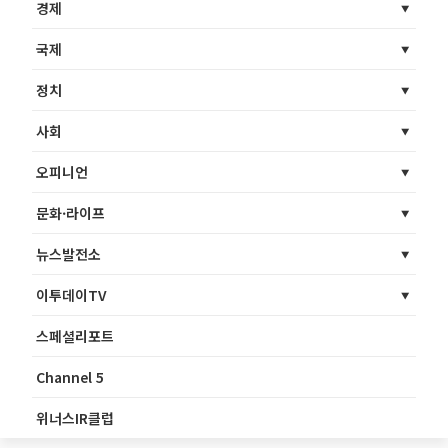
경제
국제
정치
사회
오피니언
문화·라이프
뉴스발전소
이투데이TV
스페셜리포트
Channel 5
위너스IR클럽