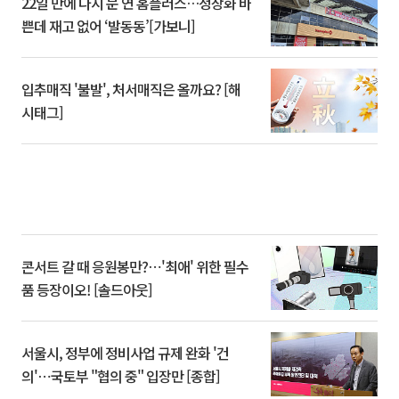
22일 만에 다시 문 연 홈플러스…정상화 바
쁜데 재고 없어 ‘발동동’[가보니]
입추매직 '불발', 처서매직은 올까요? [해
시태그]
콘서트 갈 때 응원봉만?⋯'최애' 위한 필수
품 등장이오! [솔드아웃]
서울시, 정부에 정비사업 규제 완화 '건
의'⋯국토부 "협의 중" 입장만 [종합]