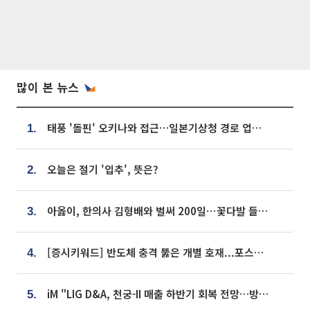
많이 본 뉴스
태풍 '돌핀' 오키나와 접근…일본기상청 경로 업데이트
1.
오늘은 절기 '입추', 뜻은?
2.
아옳이, 한의사 김형배와 벌써 200일⋯꽃다발 들고 "프러포즈 아냐"
3.
[증시키워드] 반도체 충격 뚫은 개별 호재...포스코퓨처엠·에코프로·한화솔루션 '눈길'
4.
iM "LIG D&A, 천궁-II 매출 하반기 회복 전망…방산 톱픽 유지"
5.