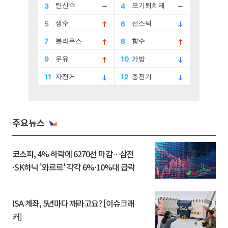
주요뉴스
코스피, 4% 하락에 6270선 마감…삼전
·SK하닉 '와르르' 각각 6%·10%대 급락
ISA 계좌, 5년마다 깨라고요? [이슈크래
커]