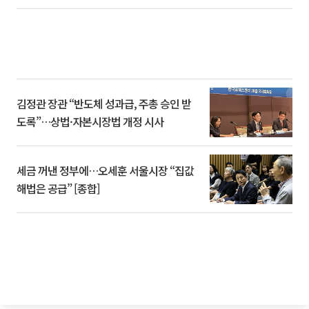
김정관 장관 “반도체 성과급, 주총 승인 받
도록”…상법·자본시장법 개정 시사
세금 꺼낸 정부에…오세훈 서울시장 “집값
해법은 공급” [종합]