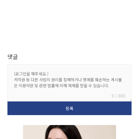
댓글
0 / 300