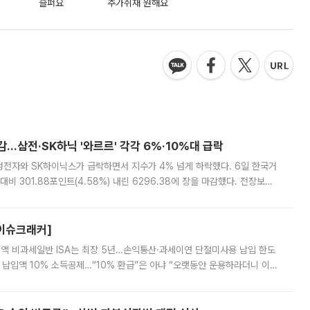
슬퍼요
추가취재 원해요
감…삼전·SK하닉 '와르르' 각각 6%·10%대 급락
삼성전자와 SK하이닉스가 급락하면서 지수가 4% 넘게 하락했다. 6일 한국거
비 301.88포인트(4.58%) 내린 6296.38에 장을 마감했다. 전장보다
스피는 장중 한때 6550.94까지 오르기도 했으나 6238.32까지 밀리기도 했
[이슈크래커]
 전액 비과세일반 ISA는 최장 5년…손익통산·과세이연 단절미사용 납입 한도
납입액 10% 소득공제…“10% 환급”은 아냐 “오랫동안 운용하라더니 이제
 ‘만능 절세 통장’으로 불리는 개인종합자산관리계좌(ISA)가 두 갈래로 개