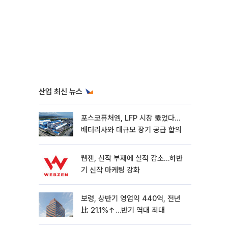
산업 최신 뉴스
포스코퓨처엠, LFP 시장 뚫었다…
배터리사와 대규모 장기 공급 합의
웹젠, 신작 부재에 실적 감소…하반
기 신작 마케팅 강화
보령, 상반기 영업익 440억, 전년
比 21.1%↑…반기 역대 최대