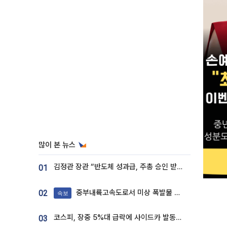
많이 본 뉴스
김정관 장관 “반도체 성과급, 주총 승인 받도록”…상법·자본시장법 개정 시사
01
중부내륙고속도로서 미상 폭발물 발견
02
속보
코스피, 장중 5%대 급락에 사이드카 발동…삼성·SK 동반 폭락
03