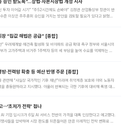
주총 승인 받도록”…상법·자본시장법 개정 시사
닌 투자 이어갈 시기” “주52시간제도 손봐야” 김정관 산업통상부 장관이 반
 수준 이상은 주주총회 승인을 거치는 방안을 검토할 필요가 있다고 밝혔다.
배구조와 주주권 강화 논의가 이어지는 가운데, 핵심 연구인력에 대한
 “집값 해법은 공급” [종합]
안” 우려재개발·재건축 활성화 및 비아파트 공급 확대 촉구 정부와 서울시의
정부가 고가주택과 비거주 1주택자 등의 세 부담을 높여 수요를 억제하는 카
키울 것이라며 세금이 아닌 공급이 근본적인 처방이라고 전면 반박했다.
방·전력망 확충 등 예산 반영 주문 [종합]
과 관련해 "사실상 국가적인 기후 재난"이라며 취약계층 보호와 야외 노동자
정력을 총동원하라고 지시했다. 아울러 반복되는 극한 기후에 대비해 폭염 대응
영하는 방안도 검토하라고 주문했다. 이 대통령은 이날 폭염·가뭄 대
예고⋯‘초저가 전략’ 접나
 AI 기업 딥시크가 6일 AI 서비스 전반의 가격을 대폭 인상한다고 예고했다.
 경쟁사들을 압박하며 시장 판도를 뒤흔들어온 만큼 이례적인 전략 변화로 평
 이날 공지를 통해 구체적인 인상 폭은 공개하지 않았지만 상당한 수