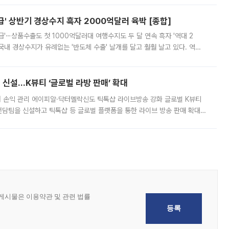
' 상반기 경상수지 흑자 2000억달러 육박 [종합]
급'⋯상품수출도 첫 1000억달러대 여행수지도 두 달 연속 흑자 '역대 2
국내 경상수지가 유례없는 '반도체 수출' 날개를 달고 훨훨 날고 있다. 역대
경상수지 뿐 아니라 상반기 경상수지 흑자도 2000억달러에 근접하며 사상 최
신설…K뷰티 ‘글로벌 라방 판매’ 확대
터 손익 관리 에이피알·닥터멜락신도 틱톡샵 라이브방송 강화 글로벌 K뷰티
담팀을 신설하고 틱톡샵 등 글로벌 플랫폼을 통한 라이브 방송 판매 확대에
급하는 데서 한발 더 나아가 방송 기획과 상품 구성, 출연자 섭외, 손익