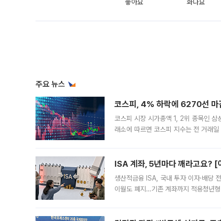
좋아요
화나요
주요 뉴스
코스피, 4% 하락에 6270선 마
코스피 시장 시가총액 1, 2위 종목인 
래소에 따르면 코스피 지수는 전 거래일 대
1.81% 내린 6478.75에 출발한 코
다. 이날 오전
ISA 계좌, 5년마다 깨라고요? 
생산적금융 ISA, 국내 투자 이자·배당
이월도 폐지…기존 계좌까지 적용청년형 
는 5년마다 계좌를 해지하라는 건가요?”
편을