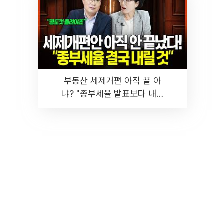
부동산 세제개편 아직 끝 아
냐? "종부세율 발표보다 내릴
것" 장기거주·양도세 전망 I 집
땅지성 I 김인만, 진미윤