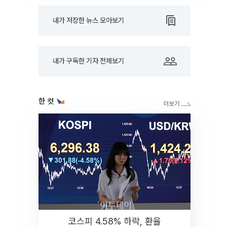
내가 저장한 뉴스 모아보기
내가 구독한 기자 전체보기
한 컷
코스피 4.58% 하락, 환율