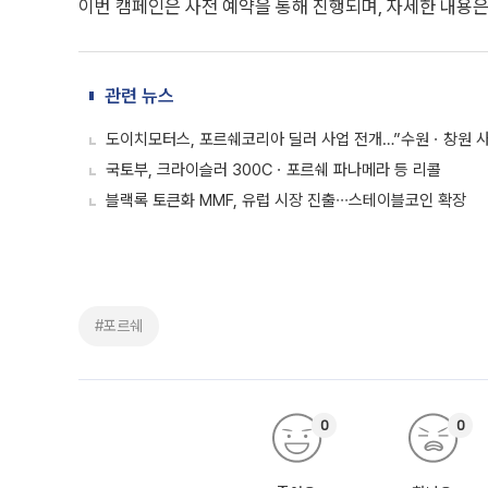
이번 캠페인은 사전 예약을 통해 진행되며, 자세한 내용은
관련 뉴스
도이치모터스, 포르쉐코리아 딜러 사업 전개…”수원ㆍ창원 사
국토부, 크라이슬러 300Cㆍ포르쉐 파나메라 등 리콜
블랙록 토큰화 MMF, 유럽 시장 진출∙∙∙스테이블코인 확장
#포르쉐
0
0