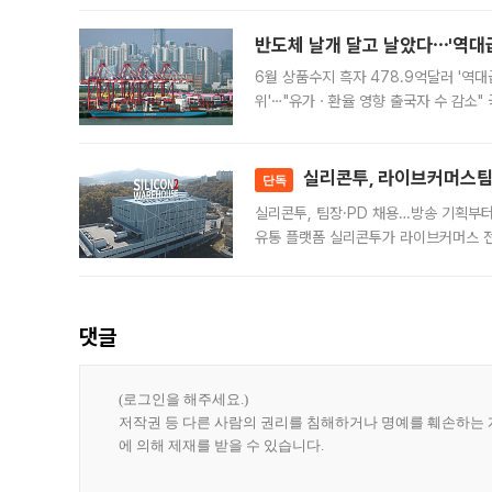
반도체 날개 달고 날았다⋯'역대급
6월 상품수지 흑자 478.9억달러 '역대
위'⋯"유가ㆍ환율 영향 출국자 수 감소" 
급 수출 호조가 매달 이어지면서 6월 
대 기
실리콘투, 라이브커머스팀 
단독
실리콘투, 팀장·PD 채용…방송 기획부
유통 플랫폼 실리콘투가 라이브커머스 전
나섰다. 국내 화장품을 해외 유통망에 공
댓글