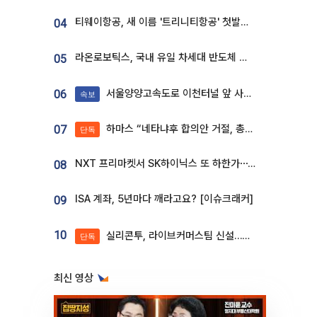
티웨이항공, 새 이름 '트리니티항공' 첫발…SSC 전략 본격화
04
라온로보틱스, 국내 유일 차세대 반도체 공정 로봇 개발 ‘고객사 테스트 진행’
05
서울양양고속도로 이천터널 앞 사고 발생
06
속보
하마스 “네타냐후 합의안 거절, 총선 앞두고 시간 끌기”
07
단독
NXT 프리마켓서 SK하이닉스 또 하한가⋯‘11주 거래’에 시초가 왜곡
08
ISA 계좌, 5년마다 깨라고요? [이슈크래커]
09
10
실리콘투, 라이브커머스팀 신설…K뷰티 ‘글로벌 판매망’ 확대[K뷰티 라방戰]
단독
최신 영상