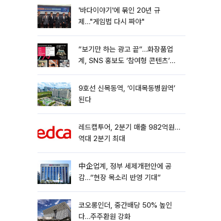
'바다이야기'에 묶인 20년 규
제…"게임법 다시 짜야"
“보기만 하는 광고 끝“…화장품업
계, SNS 홍보도 ‘참여형 콘텐츠’로
변모[K뷰티 라방戰]
9호선 신목동역, ‘이대목동병원역’
된다
레드캡투어, 2분기 매출 982억원…
역대 2분기 최대
中企업계, 정부 세제개편안에 공
감…“현장 목소리 반영 기대”
코오롱인더, 중간배당 50% 높인
다…주주환원 강화