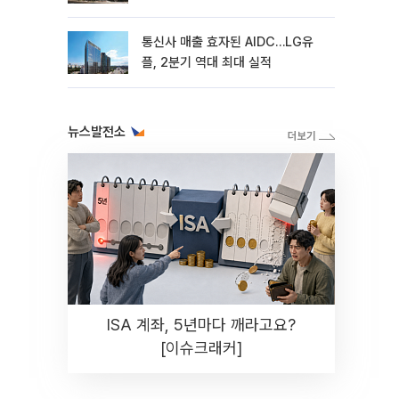
통신사 매출 효자된 AIDC…LG유
플, 2분기 역대 최대 실적
뉴스발전소
ISA 계좌, 5년마다 깨라고요?
[이슈크래커]