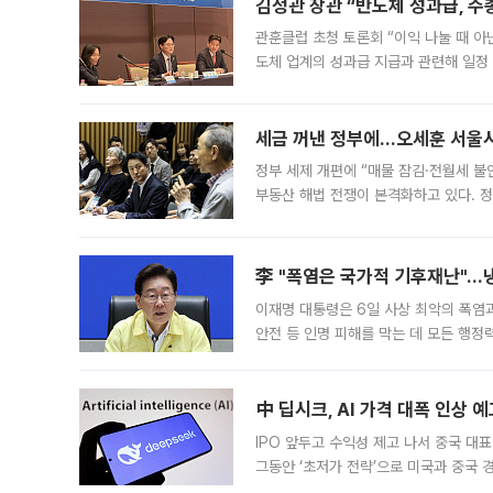
김정관 장관 “반도체 성과급, 
관훈클럽 초청 토론회 “이익 나눌 때 아
도체 업계의 성과급 지급과 관련해 일정
최근 상법·자본시장법 개정으로 기업 지
세금 꺼낸 정부에…오세훈 서울시장
정부 세제 개편에 “매물 잠김·전월세 불
부동산 해법 전쟁이 본격화하고 있다. 
드를 꺼내자 서울시는 전·월세 부담만 
李 "폭염은 국가적 기후재난"…냉
이재명 대통령은 6일 사상 최악의 폭염
안전 등 인명 피해를 막는 데 모든 행
인프라 확충 계획을 내년도 예산안에 반
中 딥시크, AI 가격 대폭 인상 
IPO 앞두고 수익성 제고 나서 중국 대표
그동안 ‘초저가 전략’으로 미국과 중국
가된다. 블룸버그통신에 따르면 딥시크는