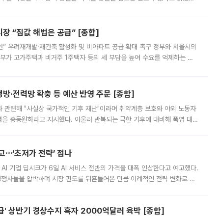
배구조와 주주권 강화 논의가 이어지는 가운데, 핵심 연구인력에 대한
 “집값 해법은 공급” [종합]
안” 우려재개발·재건축 활성화 및 비아파트 공급 확대 촉구 정부와 서울시의
정부가 고가주택과 비거주 1주택자 등의 세 부담을 높여 수요를 억제하는 카
키울 것이라며 세금이 아닌 공급이 근본적인 처방이라고 전면 반박했다.
방·전력망 확충 등 예산 반영 주문 [종합]
과 관련해 "사실상 국가적인 기후 재난"이라며 취약계층 보호와 야외 노동자
정력을 총동원하라고 지시했다. 아울러 반복되는 극한 기후에 대비해 폭염 대응
영하는 방안도 검토하라고 주문했다. 이 대통령은 이날 폭염·가뭄 대
예고⋯‘초저가 전략’ 접나
 AI 기업 딥시크가 6일 AI 서비스 전반의 가격을 대폭 인상한다고 예고했다.
 경쟁사들을 압박하며 시장 판도를 뒤흔들어온 만큼 이례적인 전략 변화로 평
 이날 공지를 통해 구체적인 인상 폭은 공개하지 않았지만 상당한 수
' 상반기 경상수지 흑자 2000억달러 육박 [종합]