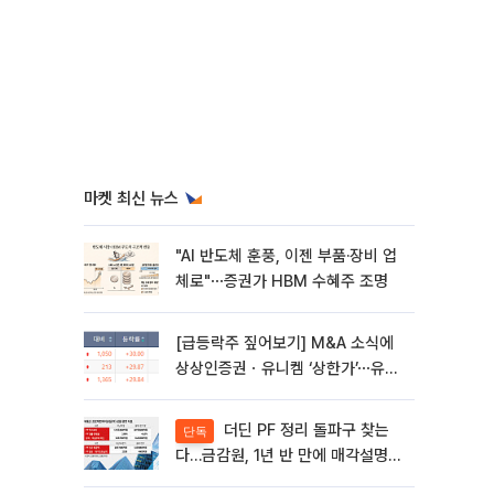
마켓 최신 뉴스
"AI 반도체 훈풍, 이젠 부품·장비 업
체로"⋯증권가 HBM 수혜주 조명
[급등락주 짚어보기] M&A 소식에
상상인증권ㆍ유니켐 ‘상한가’⋯유증
제동 걸린 SK디앤디↑
더딘 PF 정리 돌파구 찾는
단독
다…금감원, 1년 반 만에 매각설명회
재개