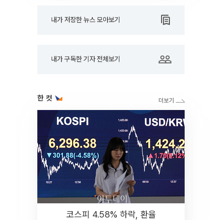
내가 저장한 뉴스 모아보기
내가 구독한 기자 전체보기
한 컷
코스피 4.58% 하락, 환율