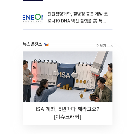
진원생명과학, 질병청 공동 개발 코
로나19 DNA 백신 플랫폼 美 특허
확보
뉴스발전소
ISA 계좌, 5년마다 깨라고요?
[이슈크래커]