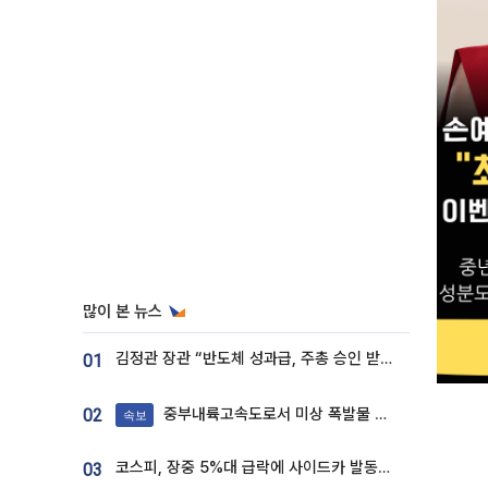
많이 본 뉴스
김정관 장관 “반도체 성과급, 주총 승인 받도록”…상법·자본시장법 개정 시사
01
중부내륙고속도로서 미상 폭발물 발견
02
속보
코스피, 장중 5%대 급락에 사이드카 발동…삼성·SK 동반 폭락
03