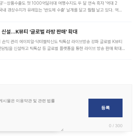
급'⋯상품수출도 첫 1000억달러대 여행수지도 두 달 연속 흑자 '역대 2
국내 경상수지가 유례없는 '반도체 수출' 날개를 달고 훨훨 날고 있다. 역대
경상수지 뿐 아니라 상반기 경상수지 흑자도 2000억달러에 근접하며 사상 최
신설…K뷰티 ‘글로벌 라방 판매’ 확대
터 손익 관리 에이피알·닥터멜락신도 틱톡샵 라이브방송 강화 글로벌 K뷰티
담팀을 신설하고 틱톡샵 등 글로벌 플랫폼을 통한 라이브 방송 판매 확대에
급하는 데서 한발 더 나아가 방송 기획과 상품 구성, 출연자 섭외, 손익
0 / 300