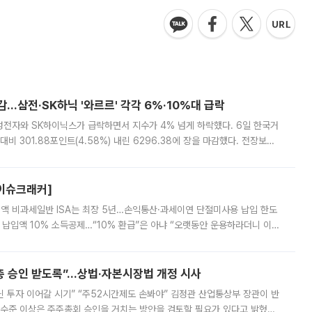
감…삼전·SK하닉 '와르르' 각각 6%·10%대 급락
삼성전자와 SK하이닉스가 급락하면서 지수가 4% 넘게 하락했다. 6일 한국거
비 301.88포인트(4.58%) 내린 6296.38에 장을 마감했다. 전장보다
스피는 장중 한때 6550.94까지 오르기도 했으나 6238.32까지 밀리기도 했
[이슈크래커]
 전액 비과세일반 ISA는 최장 5년…손익통산·과세이연 단절미사용 납입 한도
납입액 10% 소득공제…“10% 환급”은 아냐 “오랫동안 운용하라더니 이제
 ‘만능 절세 통장’으로 불리는 개인종합자산관리계좌(ISA)가 두 갈래로 개
주총 승인 받도록”…상법·자본시장법 개정 시사
닌 투자 이어갈 시기” “주52시간제도 손봐야” 김정관 산업통상부 장관이 반
 수준 이상은 주주총회 승인을 거치는 방안을 검토할 필요가 있다고 밝혔다.