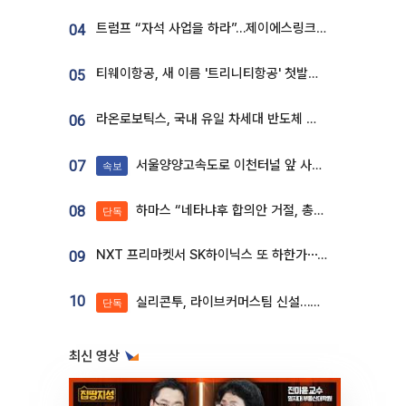
트럼프 “자석 사업을 하라”…제이에스링크, 비중국 영구자석 공급망 구축 속도
04
티웨이항공, 새 이름 '트리니티항공' 첫발…SSC 전략 본격화
05
라온로보틱스, 국내 유일 차세대 반도체 공정 로봇 개발 ‘고객사 테스트 진행’
06
서울양양고속도로 이천터널 앞 사고 발생
07
속보
하마스 “네타냐후 합의안 거절, 총선 앞두고 시간 끌기”
08
단독
NXT 프리마켓서 SK하이닉스 또 하한가⋯‘11주 거래’에 시초가 왜곡
09
10
실리콘투, 라이브커머스팀 신설…K뷰티 ‘글로벌 판매망’ 확대[K뷰티 라방戰]
단독
최신 영상