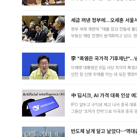
최근 상법·자본시장법 개정으로 기업 지
세금 꺼낸 정부에…오세훈 서울시장
정부 세제 개편에 “매물 잠김·전월세 불
부동산 해법 전쟁이 본격화하고 있다. 
드를 꺼내자 서울시는 전·월세 부담만 
李 "폭염은 국가적 기후재난"…냉
이재명 대통령은 6일 사상 최악의 폭염
안전 등 인명 피해를 막는 데 모든 행
인프라 확충 계획을 내년도 예산안에 반
中 딥시크, AI 가격 대폭 인상 
IPO 앞두고 수익성 제고 나서 중국 대표
그동안 ‘초저가 전략’으로 미국과 중국
가된다. 블룸버그통신에 따르면 딥시크는
반도체 날개 달고 날았다⋯'역대급