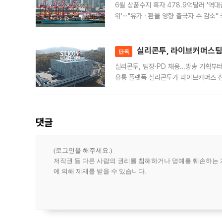
6월 상품수지 흑자 478.9억달러 '역대
위'⋯"유가ㆍ환율 영향 출국자 수 감소" 
급 수출 호조가 매달 이어지면서 6월 
대 기
실리콘투, 라이브커머스팀 
단독
실리콘투, 팀장·PD 채용…방송 기획부
유통 플랫폼 실리콘투가 라이브커머스 전
나섰다. 국내 화장품을 해외 유통망에 공
댓글