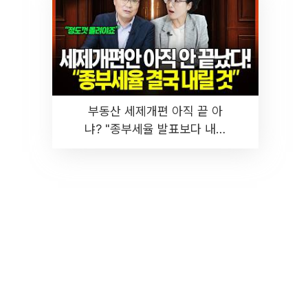
부동산 세제개편 아직 끝 아
냐? "종부세율 발표보다 내릴
것" 장기거주·양도세 전망 I 집
땅지성 I 김인만, 진미윤