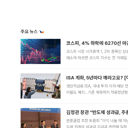
주요 뉴스
코스피, 4% 하락에 6270선 마
코스피 시장 시가총액 1, 2위 종목인 
래소에 따르면 코스피 지수는 전 거래일 대
1.81% 내린 6478.75에 출발한 코
다. 이날 오전
ISA 계좌, 5년마다 깨라고요? 
생산적금융 ISA, 국내 투자 이자·배당
이월도 폐지…기존 계좌까지 적용청년형 
는 5년마다 계좌를 해지하라는 건가요?”
편을
김정관 장관 “반도체 성과급, 
관훈클럽 초청 토론회 “이익 나눌 때 아
도체 업계의 성과급 지급과 관련해 일정