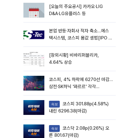
[오늘의 주요공시] 카카오·LIG
D&A·LG유플러스 등
본업 반등·자회사 적자 축소…에스
텍시스템, 코스피 몸값 셈법[IPO 엑
스레이]
[장외시황] 비바리퍼블리카,
4.64% 상승
코스피, 4% 하락에 6270선 마감…
삼전·SK하닉 '와르르' 각각
6%·10%대 급락
코스피 301.88p(4.58%)
속보
내린 6296.38(마감)
코스닥 2.08p(0.26%) 오
속보
른 801.67(마감)