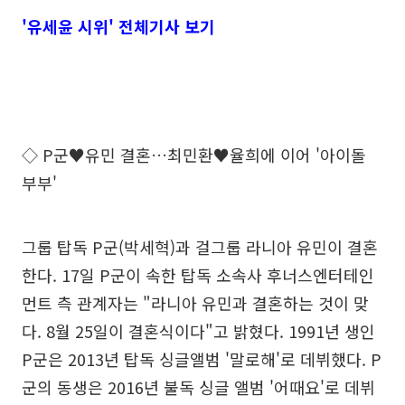
'유세윤 시위' 전체기사 보기
◇ P군♥유민 결혼…최민환♥율희에 이어 '아이돌
부부'
그룹 탑독 P군(박세혁)과 걸그룹 라니아 유민이 결혼
한다. 17일 P군이 속한 탑독 소속사 후너스엔터테인
먼트 측 관계자는 "라니아 유민과 결혼하는 것이 맞
다. 8월 25일이 결혼식이다"고 밝혔다. 1991년 생인
P군은 2013년 탑독 싱글앨범 '말로해'로 데뷔했다. P
군의 동생은 2016년 불독 싱글 앨범 '어때요'로 데뷔