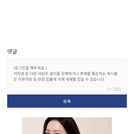
댓글
0 / 300