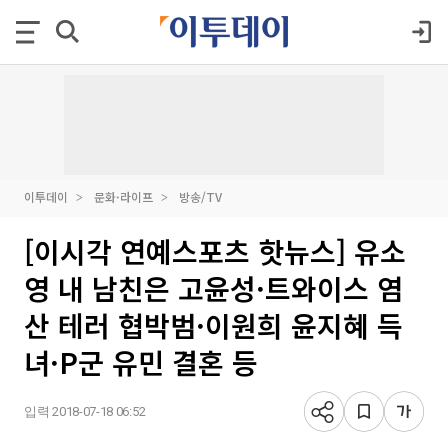
이투데이
문화·라이프
방송/TV
[이시각 연예스포츠 핫뉴스] 유소
영 내 남친은 고윤성·트와이스 염
산 테러 협박범·이원희 윤지혜 득
녀·P군 유민 결혼 등
입력 2018-07-18 06:52