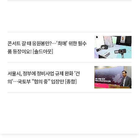
콘서트 갈 때 응원봉만?⋯'최애' 위한 필수
품 등장이오! [솔드아웃]
서울시, 정부에 정비사업 규제 완화 '건
의'⋯국토부 "협의 중" 입장만 [종합]