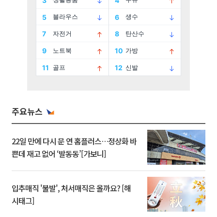
주요뉴스
22일 만에 다시 문 연 홈플러스…정상화 바
쁜데 재고 없어 ‘발동동’[가보니]
입추매직 '불발', 처서매직은 올까요? [해
시태그]