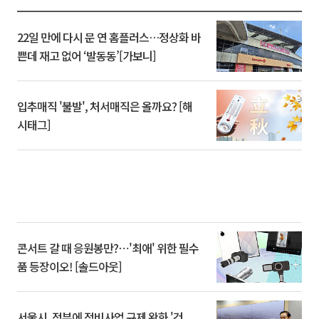
22일 만에 다시 문 연 홈플러스…정상화 바
쁜데 재고 없어 ‘발동동’[가보니]
입추매직 '불발', 처서매직은 올까요? [해
시태그]
콘서트 갈 때 응원봉만?⋯'최애' 위한 필수
품 등장이오! [솔드아웃]
서울시, 정부에 정비사업 규제 완화 '건