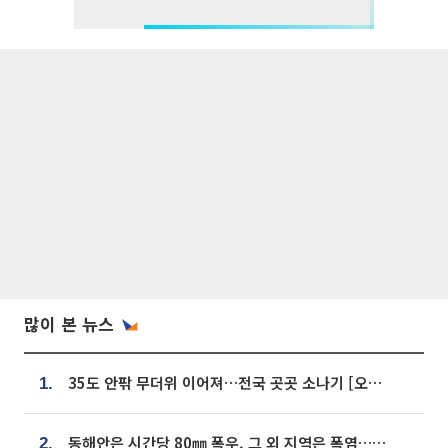
많이 본 뉴스
35도 안팎 무더위 이어져…전국 곳곳 소나기 [오늘 날씨]
1.
동해안은 시간당 80㎜ 폭우, 그 외 지역은 폭염…‘극과 극 날씨’
2.