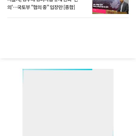
의'⋯국토부 "협의 중" 입장만 [종합]