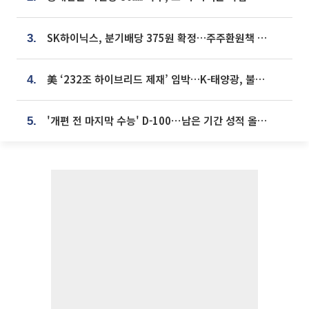
SK하이닉스, 분기배당 375원 확정…주주환원책 9월로 앞당겨 발표
3.
美 ‘232조 하이브리드 제재’ 임박…K-태양광, 불확실성 털고 날개 다나
4.
'개편 전 마지막 수능' D-100⋯남은 기간 성적 올릴 전략은
5.