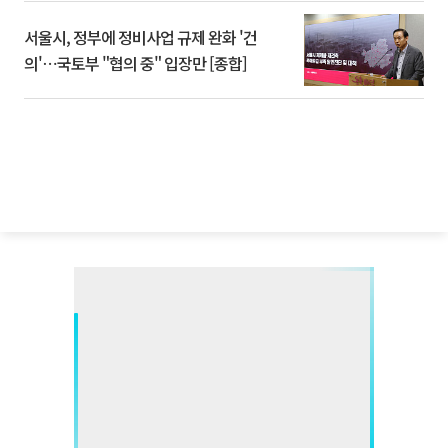
서울시, 정부에 정비사업 규제 완화 '건
의'⋯국토부 "협의 중" 입장만 [종합]