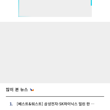
많이 본 뉴스
[베스트&워스트] 삼성전자·SK하이닉스 밀린 한 주…상상인증권은 85% 급등
1.