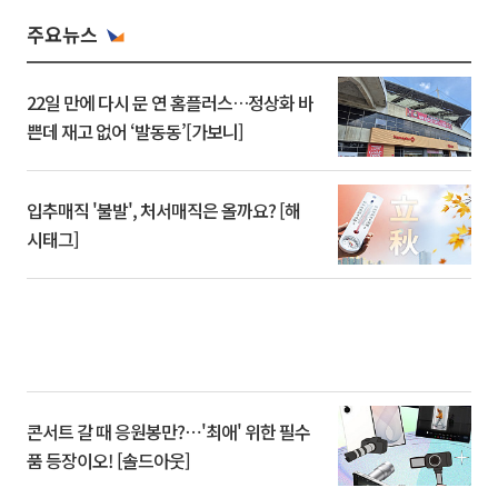
주요뉴스
22일 만에 다시 문 연 홈플러스…정상화 바
쁜데 재고 없어 ‘발동동’[가보니]
입추매직 '불발', 처서매직은 올까요? [해
시태그]
콘서트 갈 때 응원봉만?⋯'최애' 위한 필수
품 등장이오! [솔드아웃]