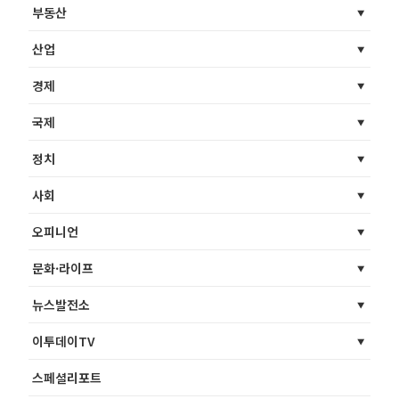
부동산
산업
경제
국제
정치
사회
오피니언
문화·라이프
뉴스발전소
이투데이TV
스페셜리포트