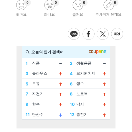
0
0
0
0
좋아요
화나요
슬퍼요
추가취재 원해요