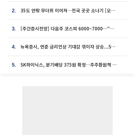
35도 안팎 무더위 이어져…전국 곳곳 소나기 [오늘 날씨]
2.
[주간증시전망] 다음주 코스피 6000~7000⋯“外人 수급은 정책이 변수”
3.
뉴욕증시, 연준 금리인상 기대감 꺾이자 상승...S&P500 사상 최고치 [종합]
4.
SK하이닉스, 분기배당 375원 확정…주주환원책 9월로 앞당겨 발표
5.