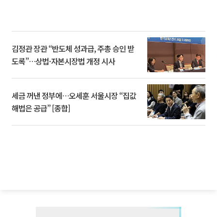
김정관 장관 “반도체 성과급, 주총 승인 받
도록”…상법·자본시장법 개정 시사
세금 꺼낸 정부에…오세훈 서울시장 “집값
해법은 공급” [종합]