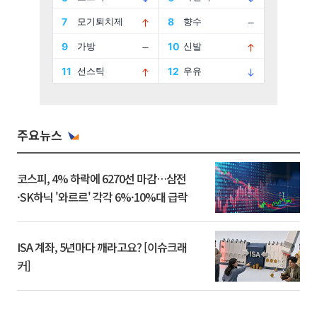
주요뉴스
코스피, 4% 하락에 6270선 마감…삼전
·SK하닉 '와르르' 각각 6%·10%대 급락
ISA 계좌, 5년마다 깨라고요? [이슈크래
커]