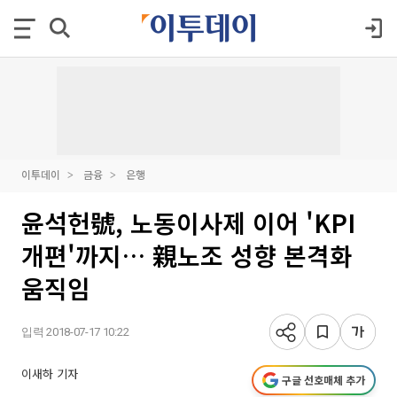
이투데이
금융
은행
윤석헌號, 노동이사제 이어 'KPI
개편'까지… 親노조 성향 본격화
움직임
입력 2018-07-17 10:22
이새하 기자
구글 선호매체 추가