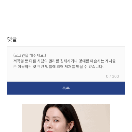
댓글
0 / 300