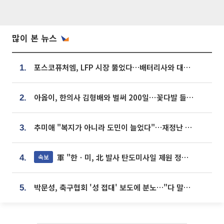
많이 본 뉴스
포스코퓨처엠, LFP 시장 뚫었다…배터리사와 대규모 장기 공급 합의
1.
아옳이, 한의사 김형배와 벌써 200일⋯꽃다발 들고 "프러포즈 아냐"
2.
추미애 "복지가 아니라 도민이 늘었다"…재정난 책임론 정면돌파
3.
軍 "한ㆍ미, 北 발사 탄도미사일 제원 정밀분석 중"
속보
4.
박문성, 축구협회 '성 접대' 보도에 분노…"다 말아먹으려고 작정했나"
5.