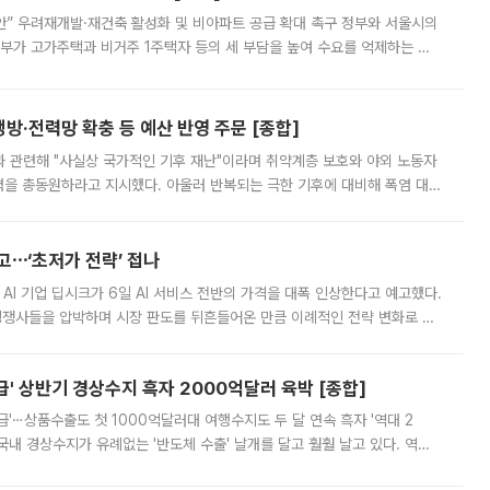
안” 우려재개발·재건축 활성화 및 비아파트 공급 확대 촉구 정부와 서울시의
정부가 고가주택과 비거주 1주택자 등의 세 부담을 높여 수요를 억제하는 카
키울 것이라며 세금이 아닌 공급이 근본적인 처방이라고 전면 반박했다.
방·전력망 확충 등 예산 반영 주문 [종합]
과 관련해 "사실상 국가적인 기후 재난"이라며 취약계층 보호와 야외 노동자
정력을 총동원하라고 지시했다. 아울러 반복되는 극한 기후에 대비해 폭염 대응
영하는 방안도 검토하라고 주문했다. 이 대통령은 이날 폭염·가뭄 대
예고⋯‘초저가 전략’ 접나
 AI 기업 딥시크가 6일 AI 서비스 전반의 가격을 대폭 인상한다고 예고했다.
 경쟁사들을 압박하며 시장 판도를 뒤흔들어온 만큼 이례적인 전략 변화로 평
 이날 공지를 통해 구체적인 인상 폭은 공개하지 않았지만 상당한 수
' 상반기 경상수지 흑자 2000억달러 육박 [종합]
급'⋯상품수출도 첫 1000억달러대 여행수지도 두 달 연속 흑자 '역대 2
국내 경상수지가 유례없는 '반도체 수출' 날개를 달고 훨훨 날고 있다. 역대
경상수지 뿐 아니라 상반기 경상수지 흑자도 2000억달러에 근접하며 사상 최