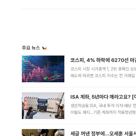
주요 뉴스
코스피, 4% 하락에 6270선 마
코스피 시장 시가총액 1, 2위 종목인 
래소에 따르면 코스피 지수는 전 거래일 대
1.81% 내린 6478.75에 출발한 코
다. 이날 오전
ISA 계좌, 5년마다 깨라고요? 
생산적금융 ISA, 국내 투자 이자·배당
이월도 폐지…기존 계좌까지 적용청년형 
는 5년마다 계좌를 해지하라는 건가요?”
편을
세금 꺼낸 정부에…오세훈 서울시장