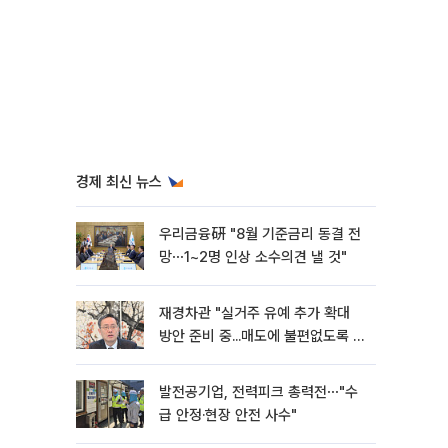
경제 최신 뉴스
우리금융硏 "8월 기준금리 동결 전
망⋯1~2명 인상 소수의견 낼 것"
재경차관 "실거주 유예 추가 확대
방안 준비 중...매도에 불편없도록 노
력"
발전공기업, 전력피크 총력전⋯"수
급 안정·현장 안전 사수"