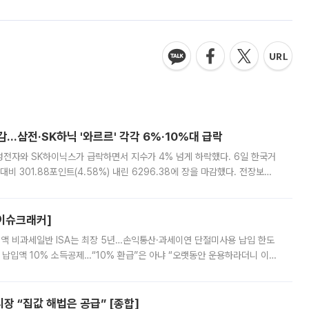
감…삼전·SK하닉 '와르르' 각각 6%·10%대 급락
삼성전자와 SK하이닉스가 급락하면서 지수가 4% 넘게 하락했다. 6일 한국거
비 301.88포인트(4.58%) 내린 6296.38에 장을 마감했다. 전장보다
스피는 장중 한때 6550.94까지 오르기도 했으나 6238.32까지 밀리기도 했
[이슈크래커]
 전액 비과세일반 ISA는 최장 5년…손익통산·과세이연 단절미사용 납입 한도
납입액 10% 소득공제…“10% 환급”은 아냐 “오랫동안 운용하라더니 이제
 ‘만능 절세 통장’으로 불리는 개인종합자산관리계좌(ISA)가 두 갈래로 개
 “집값 해법은 공급” [종합]