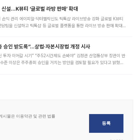
신설…K뷰티 ‘글로벌 라방 판매’ 확대
터 손익 관리 에이피알·닥터멜락신도 틱톡샵 라이브방송 강화 글로벌 K뷰티
담팀을 신설하고 틱톡샵 등 글로벌 플랫폼을 통한 라이브 방송 판매 확대에
급하는 데서 한발 더 나아가 방송 기획과 상품 구성, 출연자 섭외, 손익
주총 승인 받도록”…상법·자본시장법 개정 시사
닌 투자 이어갈 시기” “주52시간제도 손봐야” 김정관 산업통상부 장관이 반
 수준 이상은 주주총회 승인을 거치는 방안을 검토할 필요가 있다고 밝혔다.
배구조와 주주권 강화 논의가 이어지는 가운데, 핵심 연구인력에 대한