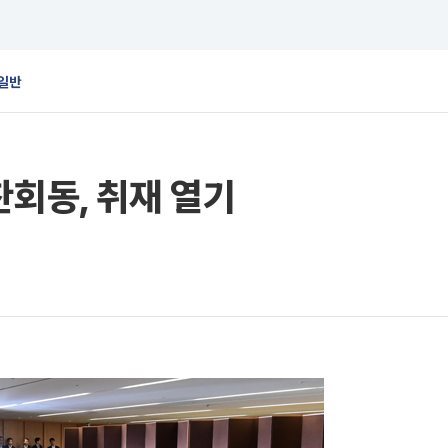
일반
찬회동, 취재 열기