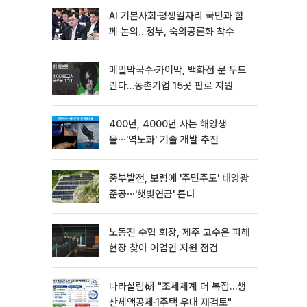
AI 기본사회·평생일자리 국민과 함
께 논의…정부, 숙의공론화 착수
메밀막국수·카이막, 백화점 문 두드
린다…농촌기업 15곳 판로 지원
400년, 4000년 사는 해양생
물⋯'역노화' 기술 개발 추진
중부발전, 보령에 '주민주도' 태양광
준공⋯'햇빛연금' 튼다
노동진 수협 회장, 제주 고수온 피해
현장 찾아 어업인 지원 점검
나라살림硏 "조세체계 더 복잡…생
산세액공제·1주택 우대 재검토"