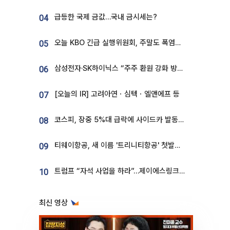
급등한 국제 금값…국내 금시세는?
04
오늘 KBO 긴급 실행위원회, 주말도 폭염취소 될까
05
삼성전자·SK하이닉스 “주주 환원 강화 방안 마련”
06
[오늘의 IR] 고려아연ㆍ심텍ㆍ엘앤에프 등
07
코스피, 장중 5%대 급락에 사이드카 발동…삼성·SK 동반 폭락
08
티웨이항공, 새 이름 '트리니티항공' 첫발…SSC 전략 본격화
09
트럼프 “자석 사업을 하라”…제이에스링크, 비중국 영구자석 공급망 구축 속도
10
최신 영상