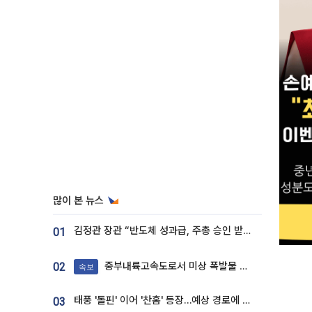
많이 본 뉴스
김정관 장관 “반도체 성과급, 주총 승인 받도록”…상법·자본시장법 개정 시사
01
중부내륙고속도로서 미상 폭발물 발견
02
속보
태풍 '돌핀' 이어 '찬홈' 등장…예상 경로에 한국 '한숨'
03