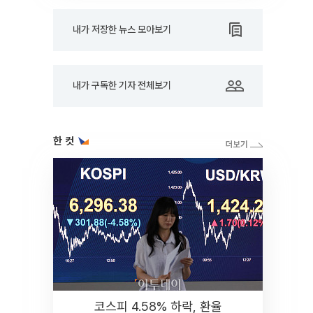
내가 저장한 뉴스 모아보기
내가 구독한 기자 전체보기
한 컷
코스피 4.58% 하락, 환율