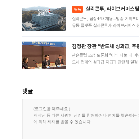
대 기
실리콘투, 라이브커머스팀 
단독
실리콘투, 팀장·PD 채용…방송 기획부
유통 플랫폼 실리콘투가 라이브커머스 전
나섰다. 국내 화장품을 해외 유통망에 공
김정관 장관 “반도체 성과급, 
관훈클럽 초청 토론회 “이익 나눌 때 아
도체 업계의 성과급 지급과 관련해 일정
최근 상법·자본시장법 개정으로 기업 지
댓글