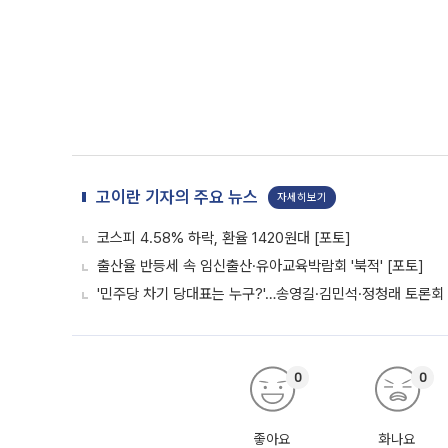
고이란 기자의 주요 뉴스
자세히보기
코스피 4.58% 하락, 환율 1420원대 [포토]
출산율 반등세 속 임신출산·유아교육박람회 '북적' [포토]
'민주당 차기 당대표는 누구?'…송영길·김민석·정청래 토론회 
0
0
좋아요
화나요