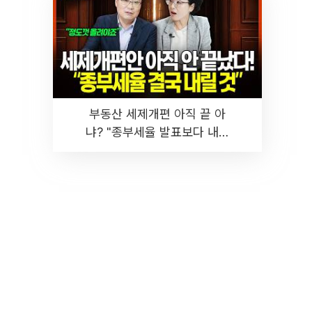
부동산 세제개편 아직 끝 아
냐? "종부세율 발표보다 내릴
것" 장기거주·양도세 전망 I 집
땅지성 I 김인만, 진미윤