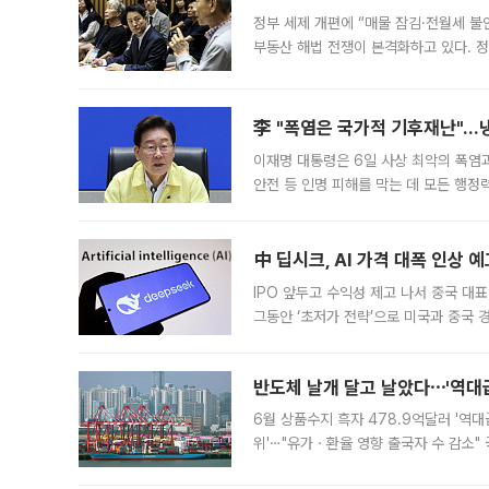
정부 세제 개편에 “매물 잠김·전월세 불
부동산 해법 전쟁이 본격화하고 있다. 
드를 꺼내자 서울시는 전·월세 부담만 
李 "폭염은 국가적 기후재난"…냉
이재명 대통령은 6일 사상 최악의 폭염
안전 등 인명 피해를 막는 데 모든 행
인프라 확충 계획을 내년도 예산안에 반
中 딥시크, AI 가격 대폭 인상 
IPO 앞두고 수익성 제고 나서 중국 대표
그동안 ‘초저가 전략’으로 미국과 중국
가된다. 블룸버그통신에 따르면 딥시크는
반도체 날개 달고 날았다⋯'역대급
6월 상품수지 흑자 478.9억달러 '역대
위'⋯"유가ㆍ환율 영향 출국자 수 감소" 
급 수출 호조가 매달 이어지면서 6월 