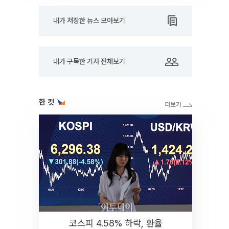
내가 저장한 뉴스 모아보기
내가 구독한 기자 전체보기
한 컷
코스피 4.58% 하락, 환율