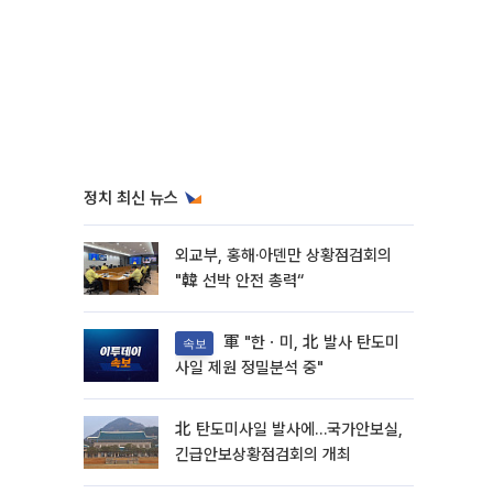
정치 최신 뉴스
외교부, 홍해·아덴만 상황점검회의
"韓 선박 안전 총력“
軍 "한ㆍ미, 北 발사 탄도미
속보
사일 제원 정밀분석 중"
北 탄도미사일 발사에…국가안보실,
긴급안보상황점검회의 개최