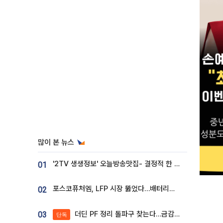
많이 본 뉴스
'2TV 생생정보' 오늘방송맛집- 결정적 한 수, 3종 메밀면! 메밀 소바 맛집 '의○○○○'
01
포스코퓨처엠, LFP 시장 뚫었다…배터리사와 대규모 장기 공급 합의
02
더딘 PF 정리 돌파구 찾는다…금감원, 1년 반 만에 매각설명회 재개
03
단독