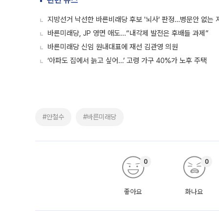
관련 뉴스
지방선거 낙선한 바른비래당 후보 '뇌사' 판정…병문안 없는 
바른미래당, JP 영면 애도...“내각제 발전은 후배들 과제”
바른미래당 신임 원내대표에 재선 김관영 의원
‘아파도 집에서 늙고 싶어…’ 고령 가구 40%가 노후 주택
#안철수
#바른미래당
0
0
좋아요
화나요