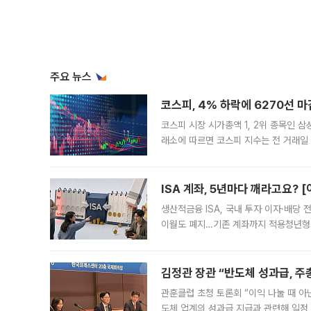
주요 뉴스
코스피, 4% 하락에 6270선 마
코스피 시장 시가총액 1, 2위 종목인 
래소에 따르면 코스피 지수는 전 거래일 대
1.81% 내린 6478.75에 출발한 코
다. 이날 오전
ISA 계좌, 5년마다 깨라고요? 
생산적금융 ISA, 국내 투자 이자·배당
이월도 폐지…기존 계좌까지 적용청년형 
는 5년마다 계좌를 해지하라는 건가요?”
편을
김정관 장관 “반도체 성과급, 
관훈클럽 초청 토론회 “이익 나눌 때 아
도체 업계의 성과급 지급과 관련해 일정