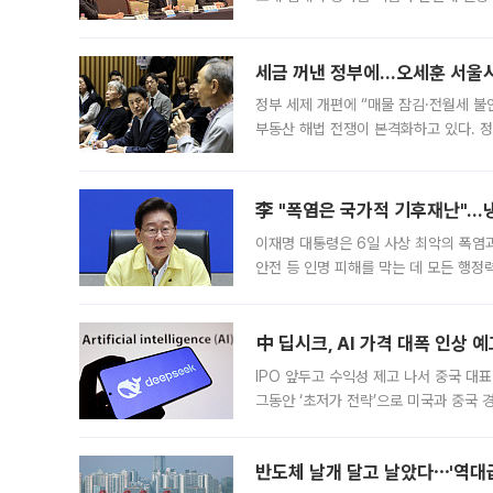
최근 상법·자본시장법 개정으로 기업 지
세금 꺼낸 정부에…오세훈 서울시장
정부 세제 개편에 “매물 잠김·전월세 불
부동산 해법 전쟁이 본격화하고 있다. 
드를 꺼내자 서울시는 전·월세 부담만 
李 "폭염은 국가적 기후재난"…냉
이재명 대통령은 6일 사상 최악의 폭염
안전 등 인명 피해를 막는 데 모든 행
인프라 확충 계획을 내년도 예산안에 반
中 딥시크, AI 가격 대폭 인상 
IPO 앞두고 수익성 제고 나서 중국 대표
그동안 ‘초저가 전략’으로 미국과 중국
가된다. 블룸버그통신에 따르면 딥시크는
반도체 날개 달고 날았다⋯'역대급