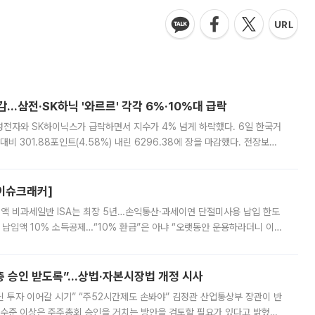
감…삼전·SK하닉 '와르르' 각각 6%·10%대 급락
삼성전자와 SK하이닉스가 급락하면서 지수가 4% 넘게 하락했다. 6일 한국거
비 301.88포인트(4.58%) 내린 6296.38에 장을 마감했다. 전장보다
스피는 장중 한때 6550.94까지 오르기도 했으나 6238.32까지 밀리기도 했
[이슈크래커]
 전액 비과세일반 ISA는 최장 5년…손익통산·과세이연 단절미사용 납입 한도
납입액 10% 소득공제…“10% 환급”은 아냐 “오랫동안 운용하라더니 이제
 ‘만능 절세 통장’으로 불리는 개인종합자산관리계좌(ISA)가 두 갈래로 개
주총 승인 받도록”…상법·자본시장법 개정 시사
닌 투자 이어갈 시기” “주52시간제도 손봐야” 김정관 산업통상부 장관이 반
 수준 이상은 주주총회 승인을 거치는 방안을 검토할 필요가 있다고 밝혔다.