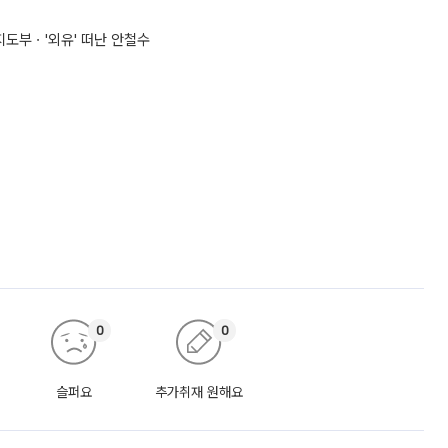
지도부ㆍ'외유' 떠난 안철수
0
0
슬퍼요
추가취재 원해요