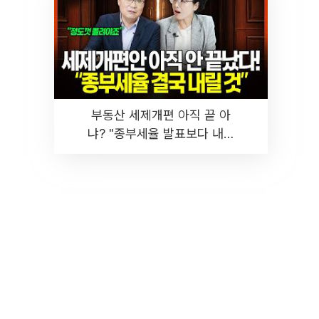
부동산 세제개편 아직 끝 아
냐? "종부세율 발표보다 내릴
것" 장기거주·양도세 전망 I 집
땅지성 I 김인만, 진미윤