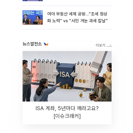
재난"
여야 부동산 세제 공방…“조세 정상
화 노력” vs “서민 겨눈 과세 칼날”
뉴스발전소
ISA 계좌, 5년마다 깨라고요?
[이슈크래커]