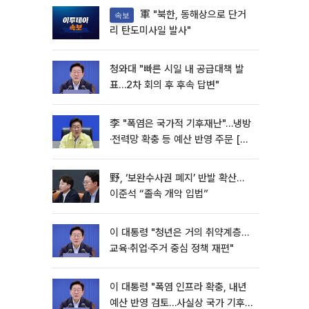
軍 "북한, 동해상으로 단거
속보
리 탄도미사일 발사"
청와대 "빠른 시일 내 공급대책 발
표…2차 회의 후 후속 답변"
李 "폭염은 국가적 기후재난"…냉방
·전력망 확충 등 예산 반영 주문 [종
합]
野, ‘보완수사권 폐지’ 반발 확산…
이준석 “졸속 개악 입법”
이 대통령 "청년은 거의 취약계층…
교육·취업·주거 중심 정책 재편"
이 대통령 "폭염 인프라 확충, 내년
예산 반영 검토…사실상 국가 기후