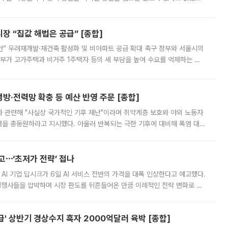
배구조와 주주권 강화 논의가 이어지는 가운데, 핵심 연구인력에 대한
 “집값 해법은 공급” [종합]
안” 우려재개발·재건축 활성화 및 비아파트 공급 확대 촉구 정부와 서울시의
정부가 고가주택과 비거주 1주택자 등의 세 부담을 높여 수요를 억제하는 카
키울 것이라며 세금이 아닌 공급이 근본적인 처방이라고 전면 반박했다.
방·전력망 확충 등 예산 반영 주문 [종합]
과 관련해 "사실상 국가적인 기후 재난"이라며 취약계층 보호와 야외 노동자
정력을 총동원하라고 지시했다. 아울러 반복되는 극한 기후에 대비해 폭염 대응
영하는 방안도 검토하라고 주문했다. 이 대통령은 이날 폭염·가뭄 대
예고⋯‘초저가 전략’ 접나
 AI 기업 딥시크가 6일 AI 서비스 전반의 가격을 대폭 인상한다고 예고했다.
 경쟁사들을 압박하며 시장 판도를 뒤흔들어온 만큼 이례적인 전략 변화로 평
 이날 공지를 통해 구체적인 인상 폭은 공개하지 않았지만 상당한 수
' 상반기 경상수지 흑자 2000억달러 육박 [종합]