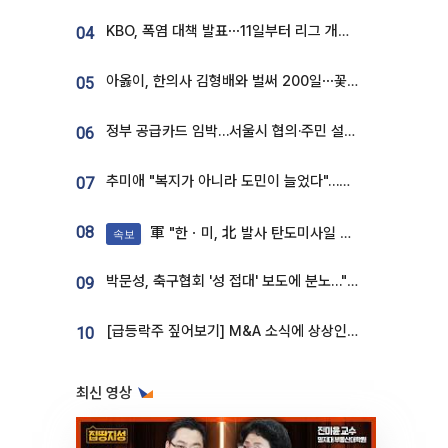
KBO, 폭염 대책 발표⋯11일부터 리그 개시ㆍ경기 오후 7시 시작
04
아옳이, 한의사 김형배와 벌써 200일⋯꽃다발 들고 "프러포즈 아냐"
05
정부 공급카드 임박…서울시 협의·주민 설득이 성패 가른다 [부동산 해법 전쟁]
06
추미애 "복지가 아니라 도민이 늘었다"…재정난 책임론 정면돌파
07
08
軍 "한ㆍ미, 北 발사 탄도미사일 제원 정밀분석 중"
속보
박문성, 축구협회 '성 접대' 보도에 분노…"다 말아먹으려고 작정했나"
09
[급등락주 짚어보기] M&A 소식에 상상인증권ㆍ유니켐 ‘상한가’⋯유증 제동 걸린 SK디앤디↑
10
최신 영상