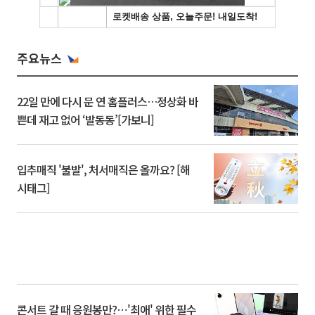
주요뉴스
22일 만에 다시 문 연 홈플러스…정상화 바
쁜데 재고 없어 ‘발동동’[가보니]
입추매직 '불발', 처서매직은 올까요? [해
시태그]
콘서트 갈 때 응원봉만?⋯'최애' 위한 필수