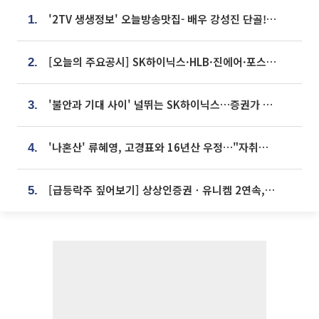
'2TV 생생정보' 오늘방송맛집- 배우 강성진 단골! 쌀국수ㆍ푸팟퐁 커리 맛집 '블○○○'
1.
[오늘의 주요공시] SK하이닉스·HLB·진에어·포스코홀딩스·네이버·대우건설 등
2.
'불안과 기대 사이' 널뛰는 SK하이닉스…증권가 "HBM4·LTA 기반 펀터멘털 견고"
3.
'나혼산' 류혜영, 고경표와 16년산 우정…"자취방서 부모님과 마주쳐"
4.
[급등락주 짚어보기] 상상인증권ㆍ유니켐 2연속, 본느 6연속 ‘상한가’⋯M&A 훈풍 분 증시
5.