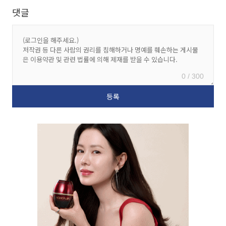
댓글
0 / 300