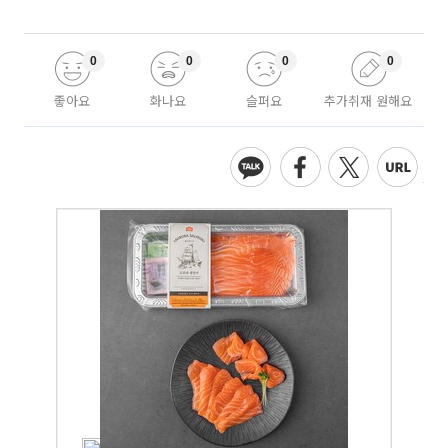
0
0
0
0
좋아요
화나요
슬퍼요
추가취재 원해요