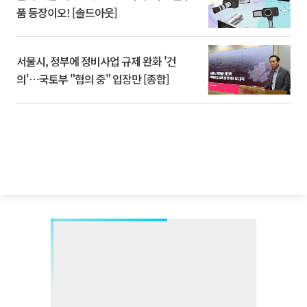
품 등장이오! [솔드아웃]
서울시, 정부에 정비사업 규제 완화 '건
의'⋯국토부 "협의 중" 입장만 [종합]