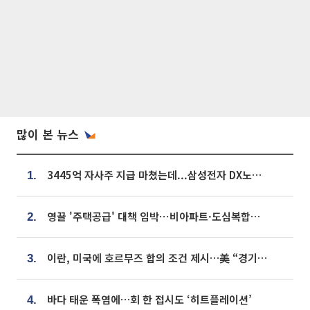
많이 본 뉴스
3445억 자사주 지급 마쳤는데...삼성전자 DX노조, 뒤늦은 '떼쓰기 집회'
1.
영끌 '주택공급' 대책 임박⋯비아파트·도심복합까지 총동원
2.
이란, 미국에 호르무즈 합의 조건 제시…美 “경기 아직 안 끝나” [종합]
3.
바다 태운 폭염에…회 한 접시도 ‘히트플레이션’
4.