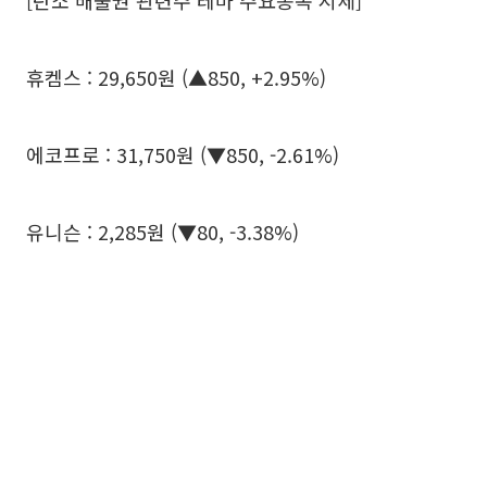
[탄소 배출권 관련주 테마 주요종목 시세]
휴켐스 : 29,650원 (▲850, +2.95%)
에코프로 : 31,750원 (▼850, -2.61%)
유니슨 : 2,285원 (▼80, -3.38%)