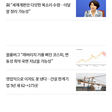
與 “세제개편안 다양한 목소리 수렴…이달
말 정리 가능성”
블룸버그 “레버리지 거품 빠진 코스피, 변
동성 최악 국면 지났을 가능성”
영업익으로 이자도 못 낸다…건설 한계기
업 5년 새 62→173곳