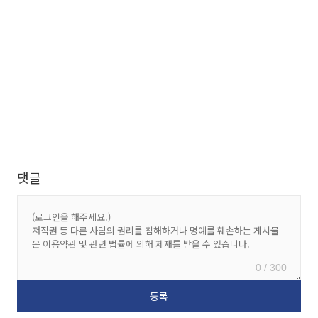
댓글
0 / 300