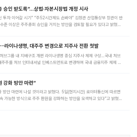
주총 승인 받도록”…상법·자본시장법 개정 시사
닌 투자 이어갈 시기” “주52시간제도 손봐야” 김정관 산업통상부 장관이 반
 수준 이상은 주주총회 승인을 거치는 방안을 검토할 필요가 있다고 밝혔다.
배구조와 주주권 강화 논의가 이어지는 가운데, 핵심 연구인력에 대한
⋯라이나생명, 대주주 변경으로 지주사 전환 첫발
처브그룹 내 지배구조 개편 라이나생명 중심 지주사 체제 구상…국내 처브
대주주를 처브 인터내셔널 인베스트먼트로 변경하며 국내 금융지주 체제 구
변경은 향후 국내 금융지주사를 설립해 계열 보험사들을 통합 관리하고 경영
 강화 방안 마련”
 것이라고 밝혔다. 5일(현지시간) 로이터통신에 따르면
속 가능한 방식으로 주주 환원을 강화하는 방안을 모색하고 있다”고 밝혔다.
그러면서 자세한 내용은 “조만간 공개할 예정”이라고 덧붙였다. SK하이닉스도 로이터에 전달한 성명에서 “연