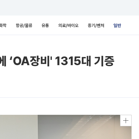
화학
항공/물류
유통
의료/바이오
중기/벤처
일반
 ‘OA장비' 1315대 기증