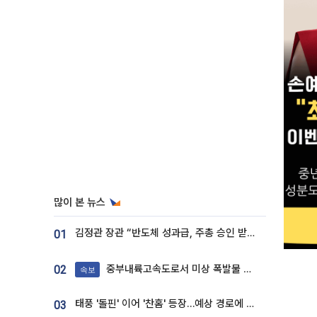
많이 본 뉴스
김정관 장관 “반도체 성과급, 주총 승인 받도록”…상법·자본시장법 개정 시사
01
중부내륙고속도로서 미상 폭발물 발견
02
속보
태풍 '돌핀' 이어 '찬홈' 등장…예상 경로에 한국 '한숨'
03