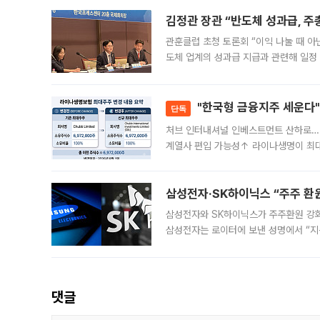
KBO리그와
김정관 장관 “반도체 성과급, 
관훈클럽 초청 토론회 “이익 나눌 때 아
도체 업계의 성과급 지급과 관련해 일정
최근 상법·자본시장법 개정으로 기업 지
"한국형 금융지주 세운다"
단독
처브 인터내셔널 인베스트먼트 산하로…
계열사 편입 가능성↑ 라이나생명이 최
축에 첫발을 내디뎠다. 이번 최대주주 
효
삼성전자·SK하이닉스 “주주 환원
삼성전자와 SK하이닉스가 주주환원 강화 방안 마련에 나설
삼성전자는 로이터에 보낸 성명에서 “지
댓글