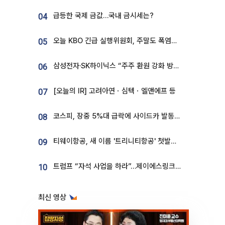
급등한 국제 금값…국내 금시세는?
04
오늘 KBO 긴급 실행위원회, 주말도 폭염취소 될까
05
삼성전자·SK하이닉스 “주주 환원 강화 방안 마련”
06
[오늘의 IR] 고려아연ㆍ심텍ㆍ엘앤에프 등
07
코스피, 장중 5%대 급락에 사이드카 발동…삼성·SK 동반 폭락
08
티웨이항공, 새 이름 '트리니티항공' 첫발…SSC 전략 본격화
09
트럼프 “자석 사업을 하라”…제이에스링크, 비중국 영구자석 공급망 구축 속도
10
최신 영상