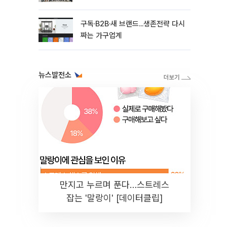
상생 협력
구독·B2B·새 브랜드...생존전략 다시
짜는 가구업계
뉴스발전소
만지고 누르며 푼다…스트레스
잡는 '말랑이' [데이터클립]