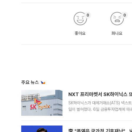
0
0
좋아요
화나요
주요 뉴스
NXT 프리마켓서 SK하이닉스 또
SK하이닉스가 대체거래소(ATS) 넥스
일이 벌어졌다. 6일 금융투자업계에 따르
규장 종가보다 29.98% 내린 116만8
규시장과 달
李 "폭염은 국가적 기후재난"…냉