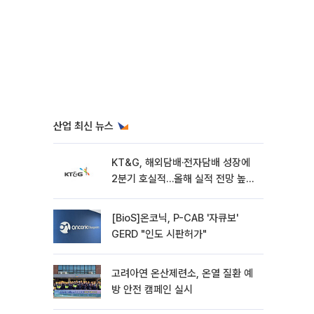
산업 최신 뉴스
KT&G, 해외담배·전자담배 성장에
2분기 호실적…올해 실적 전망 높였
다
[BioS]온코닉, P-CAB '자큐보'
GERD "인도 시판허가"
고려아연 온산제련소, 온열 질환 예
방 안전 캠페인 실시