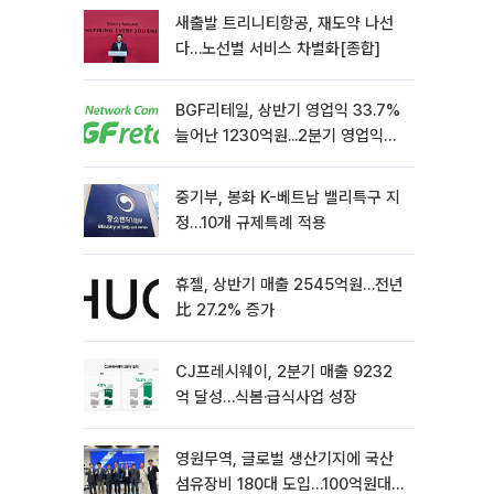
새출발 트리니티항공, 재도약 나선
다…노선별 서비스 차별화[종합]
BGF리테일, 상반기 영업익 33.7%
늘어난 1230억원...2분기 영업익
22.3%↑
중기부, 봉화 K-베트남 밸리특구 지
정…10개 규제특례 적용
휴젤, 상반기 매출 2545억원…전년
比 27.2% 증가
CJ프레시웨이, 2분기 매출 9232
억 달성…식봄·급식사업 성장
영원무역, 글로벌 생산기지에 국산
섬유장비 180대 도입…100억원대