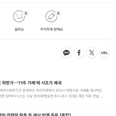
0
0
슬퍼요
추가취재 원해요
 하한가⋯‘11주 거래’에 시초가 왜곡
트레이드(NXT)가 운영하는 프리마켓에서 또다시 하한가로 거래를 개시하는
면 SK하이닉스는 이날 프리마켓(오전 8시~8시 50분) 개장 직후 전날 정
000원에 거래됐다. 거래량은 11주에 불과했으나, 최초 가격 결정이 기존 정
방·전력망 확충 등 예산 반영 주문 [종합]