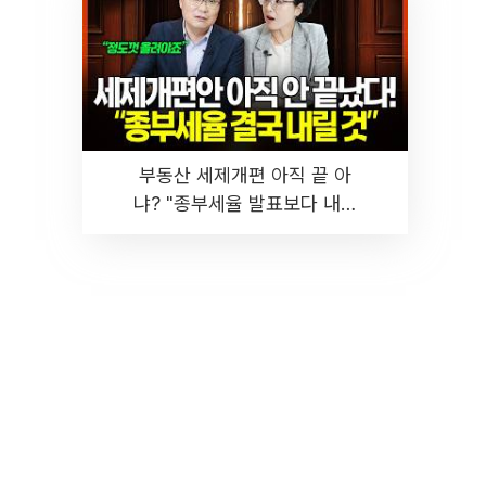
부동산 세제개편 아직 끝 아
냐? "종부세율 발표보다 내릴
것" 장기거주·양도세 전망 I 집
땅지성 I 김인만, 진미윤