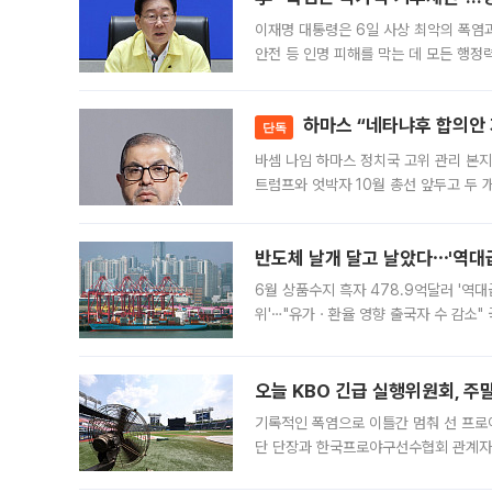
이재명 대통령은 6일 사상 최악의 폭염
안전 등 인명 피해를 막는 데 모든 행
인프라 확충 계획을 내년도 예산안에 반
하마스 “네타냐후 합의안 거
단독
바셈 나임 하마스 정치국 고위 관리 본지
트럼프와 엇박자 10월 총선 앞두고 두 
원회(BOP)와 팔레스타인 무장단체 하마
반도체 날개 달고 날았다⋯'역대급
6월 상품수지 흑자 478.9억달러 '역대
위'⋯"유가ㆍ환율 영향 출국자 수 감소" 
급 수출 호조가 매달 이어지면서 6월 
대 기
오늘 KBO 긴급 실행위원회, 주
기록적인 폭염으로 이틀간 멈춰 선 프로야
단 단장과 한국프로야구선수협회 관계자가
5일 “최근 전국적으로 폭염이 지속되면