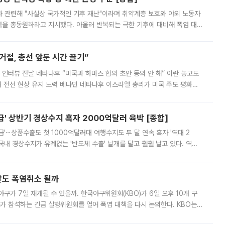
과 관련해 "사실상 국가적인 기후 재난"이라며 취약계층 보호와 야외 노동자
정력을 총동원하라고 지시했다. 아울러 반복되는 극한 기후에 대비해 폭염 대응
영하는 방안도 검토하라고 주문했다. 이 대통령은 이날 폭염·가뭄 대
절, 총선 앞둔 시간 끌기”
 인터뷰 전날 네타냐후 “미국과 하마스 합의 초안 동의 안 해” 이란 놓고도
개 전선 현상 유지 노력 베냐민 네타냐후 이스라엘 총리가 미국 주도 평화위
스 간 무장해제 합의안을 반대한 지 하루 만에 하마스 정치국 고위 관리
' 상반기 경상수지 흑자 2000억달러 육박 [종합]
급'⋯상품수출도 첫 1000억달러대 여행수지도 두 달 연속 흑자 '역대 2
국내 경상수지가 유례없는 '반도체 수출' 날개를 달고 훨훨 날고 있다. 역대
경상수지 뿐 아니라 상반기 경상수지 흑자도 2000억달러에 근접하며 사상 최
말도 폭염취소 될까
구가 7일 재개될 수 있을까. 한국야구위원회(KBO)가 6일 오후 10개 구
 참석하는 긴급 실행위원회를 열어 폭염 대책을 다시 논의한다. KBO는
서 관람객과 선수단의 안전 위험 상황이 발생했다”며 5∼6일 예정됐던