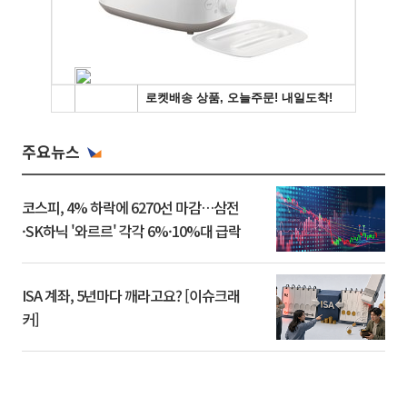
주요뉴스
코스피, 4% 하락에 6270선 마감…삼전
·SK하닉 '와르르' 각각 6%·10%대 급락
ISA 계좌, 5년마다 깨라고요? [이슈크래
커]