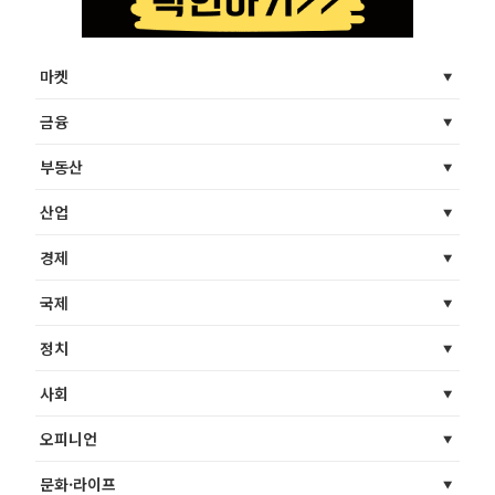
마켓
금융
부동산
산업
경제
국제
정치
사회
오피니언
문화·라이프