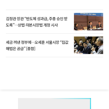
김정관 장관 “반도체 성과급, 주총 승인 받
도록”…상법·자본시장법 개정 시사
세금 꺼낸 정부에…오세훈 서울시장 “집값
해법은 공급” [종합]