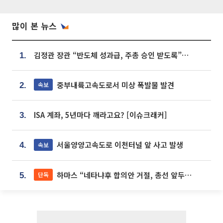
많이 본 뉴스
김정관 장관 “반도체 성과급, 주총 승인 받도록”…상법·자본시장법 개정 시사
1.
중부내륙고속도로서 미상 폭발물 발견
속보
2.
ISA 계좌, 5년마다 깨라고요? [이슈크래커]
3.
서울양양고속도로 이천터널 앞 사고 발생
속보
4.
하마스 “네타냐후 합의안 거절, 총선 앞두고 시간 끌기”
단독
5.