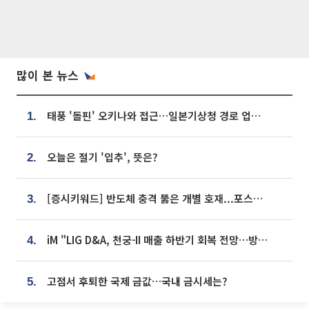
많이 본 뉴스
태풍 '돌핀' 오키나와 접근…일본기상청 경로 업데이트
1.
오늘은 절기 '입추', 뜻은?
2.
[증시키워드] 반도체 충격 뚫은 개별 호재...포스코퓨처엠·에코프로·한화솔루션 '눈길'
3.
iM "LIG D&A, 천궁-II 매출 하반기 회복 전망…방산 톱픽 유지"
4.
고점서 후퇴한 국제 금값…국내 금시세는?
5.