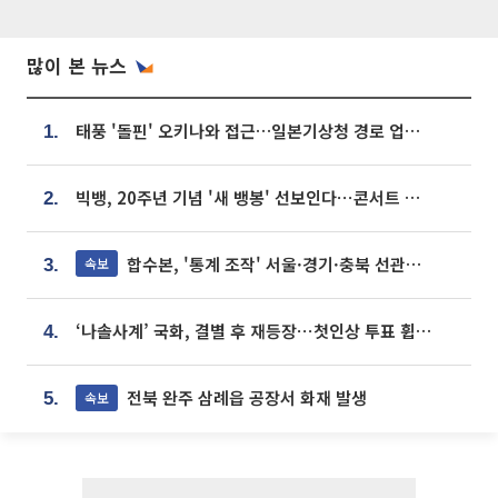
많이 본 뉴스
태풍 '돌핀' 오키나와 접근…일본기상청 경로 업데이트
1.
빅뱅, 20주년 기념 '새 뱅봉' 선보인다⋯콘서트 앞두고 팝업 개최
2.
합수본, '통계 조작' 서울·경기·충북 선관위 등 추가 압수수색
속보
3.
‘나솔사계’ 국화, 결별 후 재등장⋯첫인상 투표 휩쓸고 ‘인기녀’ 등극
4.
전북 완주 삼례읍 공장서 화재 발생
속보
5.