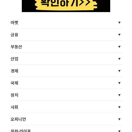
마켓
금융
부동산
산업
경제
국제
정치
사회
오피니언
문화·라이프