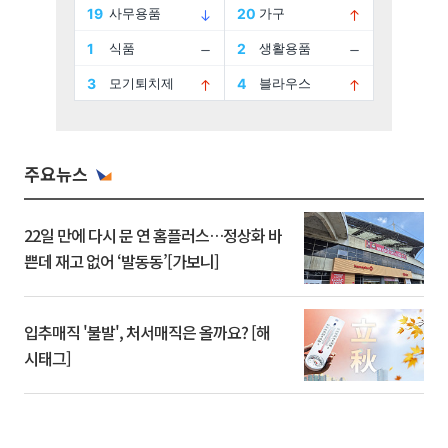
주요뉴스
22일 만에 다시 문 연 홈플러스…정상화 바
쁜데 재고 없어 ‘발동동’[가보니]
입추매직 '불발', 처서매직은 올까요? [해
시태그]