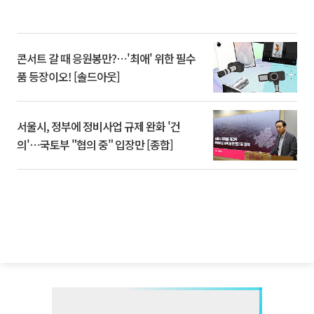
콘서트 갈 때 응원봉만?⋯'최애' 위한 필수
품 등장이오! [솔드아웃]
서울시, 정부에 정비사업 규제 완화 '건
의'⋯국토부 "협의 중" 입장만 [종합]