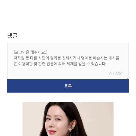
댓글
0 / 300