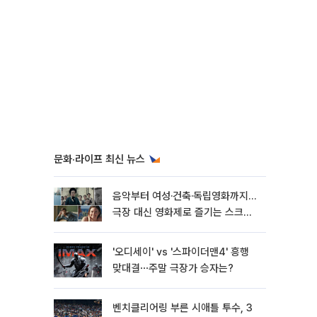
문화·라이프 최신 뉴스
음악부터 여성·건축·독립영화까지…
극장 대신 영화제로 즐기는 스크린
여행[주말&]
'오디세이' vs '스파이더맨4' 흥행
맞대결⋯주말 극장가 승자는?
벤치클리어링 부른 시애틀 투수, 3