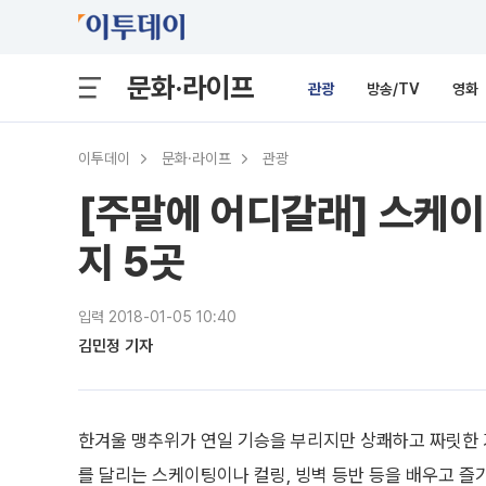
문화·라이프
관광
방송/TV
영화
이투데이
문화·라이프
관광
[주말에 어디갈래] 스케이
지 5곳
입력 2018-01-05 10:40
김민정 기자
한겨울 맹추위가 연일 기승을 부리지만 상쾌하고 짜릿한 겨
를 달리는 스케이팅이나 컬링, 빙벽 등반 등을 배우고 즐