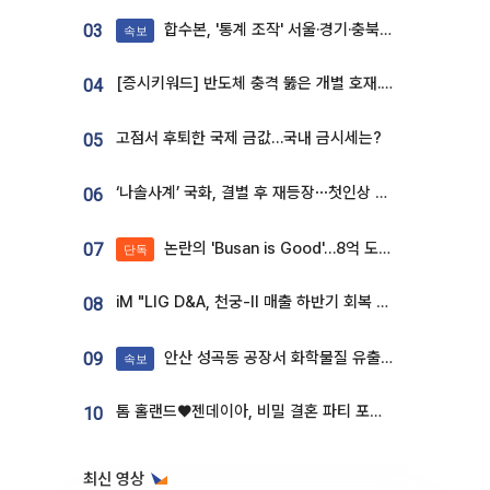
합수본, '통계 조작' 서울·경기·충북 선관위 등 추가 압수수색
03
속보
[증시키워드] 반도체 충격 뚫은 개별 호재...포스코퓨처엠·에코프로·한화솔루션 '눈길'
04
고점서 후퇴한 국제 금값…국내 금시세는?
05
‘나솔사계’ 국화, 결별 후 재등장⋯첫인상 투표 휩쓸고 ‘인기녀’ 등극
06
논란의 'Busan is Good'…8억 도시브랜드, 용산 대통령실 CI 업체가 수행
07
단독
iM "LIG D&A, 천궁-II 매출 하반기 회복 전망…방산 톱픽 유지"
08
안산 성곡동 공장서 화학물질 유출 사고 발생
09
속보
톰 홀랜드♥젠데이아, 비밀 결혼 파티 포착⋯호텔 대관비만 9억
10
최신 영상