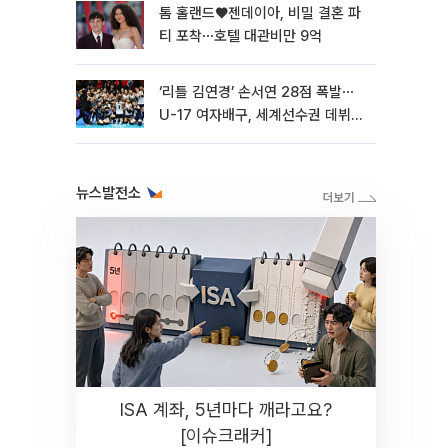
톰 홀랜드♥젠데이아, 비밀 결혼 파
티 포착⋯호텔 대관비만 9억
‘리틀 김연경’ 손서연 28점 폭발⋯
U-17 여자배구, 세계선수권 데뷔전
3-1 승리
뉴스발전소
ISA 계좌, 5년마다 깨라고요?
[이슈크래커]