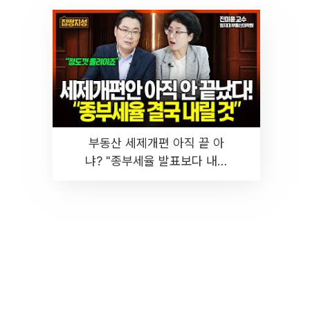
부동산 세제개편 아직 끝 아
냐? "종부세율 발표보다 내릴
것" 장기거주·양도세 전망 I 집
땅지성 I 김인만, 진미윤