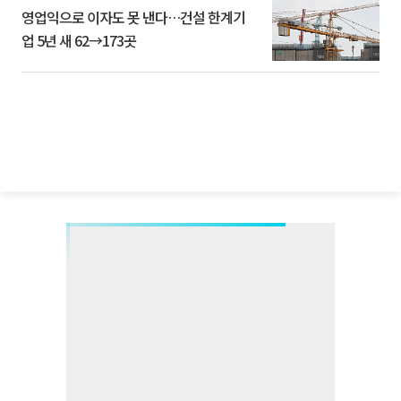
영업익으로 이자도 못 낸다…건설 한계기
업 5년 새 62→173곳