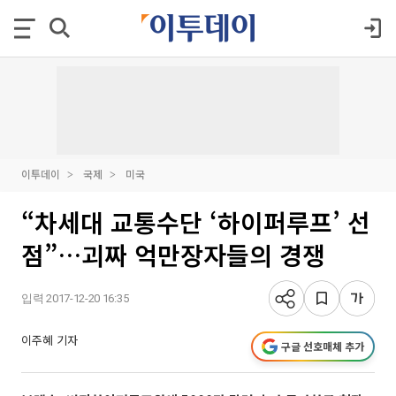
이투데이
국제
미국
“차세대 교통수단 ‘하이퍼루프’ 선
점”…괴짜 억만장자들의 경쟁
입력 2017-12-20 16:35
이주혜 기자
구글 선호매체 추가