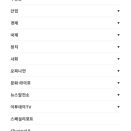
산업
경제
국제
정치
사회
오피니언
문화·라이프
뉴스발전소
이투데이TV
스페셜리포트
Channel 5