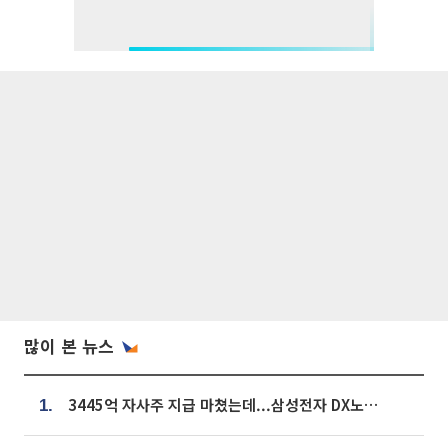
많이 본 뉴스
3445억 자사주 지급 마쳤는데...삼성전자 DX노조, 뒤늦은 '떼쓰기 집회'
1.