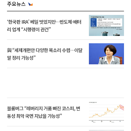
주요뉴스
‘한국판 IRA’ 베일 벗었지만…반도체·배터
리 업계 “시행령이 관건”
與 “세제개편안 다양한 목소리 수렴…이달
말 정리 가능성”
블룸버그 “레버리지 거품 빠진 코스피, 변
동성 최악 국면 지났을 가능성”