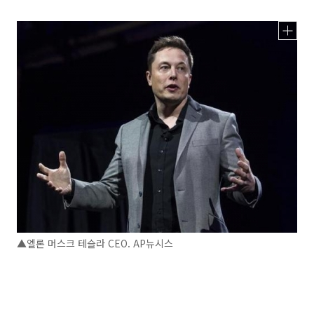
▲엘론 머스크 테슬라 CEO. AP뉴시스