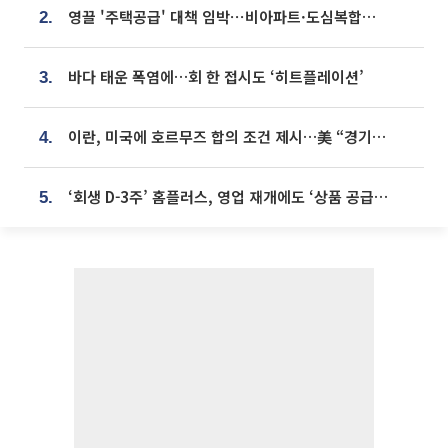
영끌 '주택공급' 대책 임박⋯비아파트·도심복합까지 총동원
2.
바다 태운 폭염에…회 한 접시도 ‘히트플레이션’
3.
이란, 미국에 호르무즈 합의 조건 제시…美 “경기 아직 안 끝나” [종합]
4.
‘회생 D-3주’ 홈플러스, 영업 재개에도 ‘상품 공급망’ 복구가 생존 관건
5.