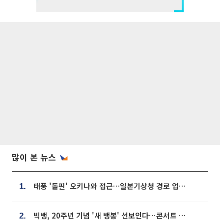
많이 본 뉴스
태풍 '돌핀' 오키나와 접근…일본기상청 경로 업데이트
1.
빅뱅, 20주년 기념 '새 뱅봉' 선보인다⋯콘서트 앞두고 팝업 개최
2.