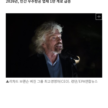
2026년, 민간 우주항공 업체 1만 개로 급증
▲리차드 브랜슨 버진 그룹 최고경영자(CEO). 런던/EPA연합뉴스