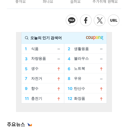
좋아요
화나요
슬퍼요
추가취재 원해요
주요뉴스