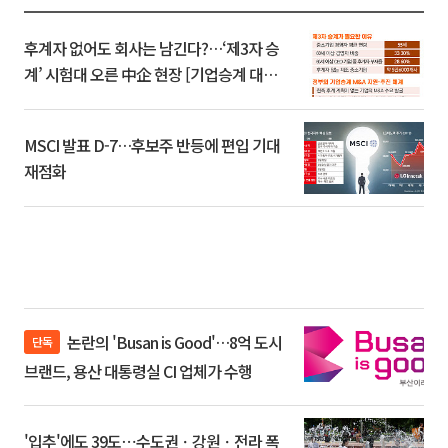
후계자 없어도 회사는 남긴다?…‘제3자 승
계’ 시험대 오른 中企 현장 [기업승계 대전
환]
MSCI 발표 D-7…후보주 반등에 편입 기대
재점화
논란의 'Busan is Good'…8억 도시
단독
브랜드, 용산 대통령실 CI 업체가 수행
'입추'에도 39도⋯수도권ㆍ강원ㆍ전라 폭