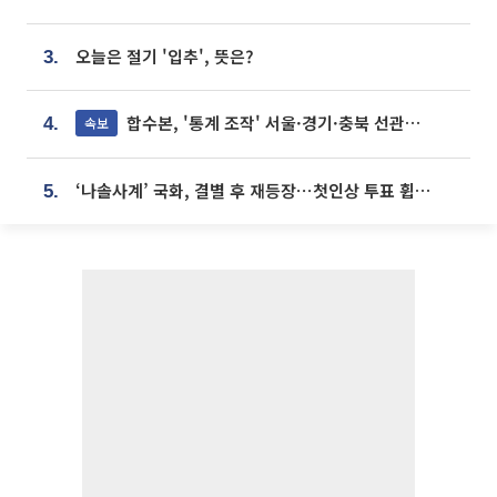
오늘은 절기 '입추', 뜻은?
3.
합수본, '통계 조작' 서울·경기·충북 선관위 등 추가 압수수색
속보
4.
‘나솔사계’ 국화, 결별 후 재등장⋯첫인상 투표 휩쓸고 ‘인기녀’ 등극
5.