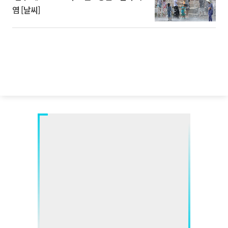
염 [날씨]