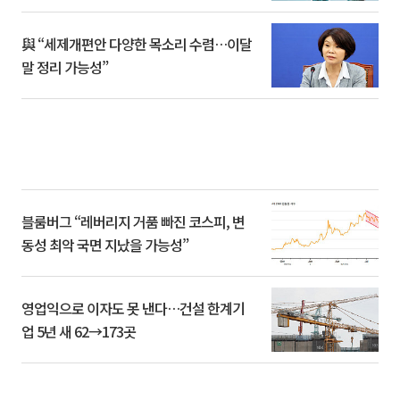
與 “세제개편안 다양한 목소리 수렴…이달
말 정리 가능성”
블룸버그 “레버리지 거품 빠진 코스피, 변
동성 최악 국면 지났을 가능성”
영업익으로 이자도 못 낸다…건설 한계기
업 5년 새 62→173곳