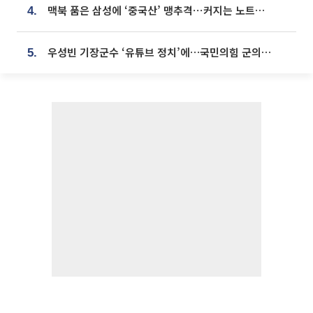
맥북 품은 삼성에 ‘중국산’ 맹추격⋯커지는 노트북 OLED 시장
4.
우성빈 기장군수 ‘유튜브 정치’에…국민의힘 군의원들 집단 반발
5.