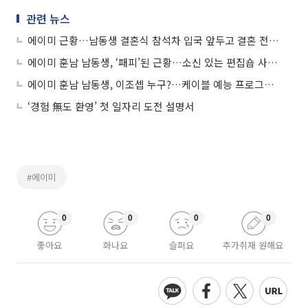
관련 뉴스
에이미 근황…남동생 결혼식 참석차 입국 앞두고 결혼 전제 열애 ‘10살 연하 연인 누구?’
에이미 훈남 남동생, ‘패피’된 근황…소신 있는 편집숍 사장님 ‘눈길’
에이미 훈남 남동생, 이조셉 누구?…케이블 예능 프로그램 '스위트룸4' 함께 출연하기도
‘경험 無도 환영’ 첫 일자리 도전 설명서
#에이미
0
0
0
0
좋아요
화나요
슬퍼요
추가취재 원해요