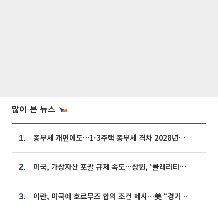
많이 본 뉴스
종부세 개편에도…1·3주택 종부세 격차 2028년부터 확대
1.
미국, 가상자산 포괄 규제 속도…상원, ‘클래리티법’ 9월 절차투표 추진
2.
이란, 미국에 호르무즈 합의 조건 제시…美 “경기 아직 안 끝나” [종합]
3.