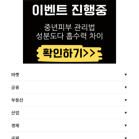
마켓
금융
부동산
산업
경제
국제