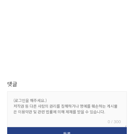
댓글
0 / 300