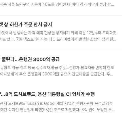
지속 서울 노원구의 기온이 40도를 넘어선 데 이어 경기 하남과 전남 광양
. 전국 대부분 지역에 폭염특보가 내려진 가운데 곳곳에서 39~40도 안팎
켓 상·하한가 주문 한시 금지
마켓에서 발생하는 가격 왜곡 현상을 방지하기 위해 이달 12일부터 프리마켓
기로 했다. 7일 넥스트레이드는 최근 프리마켓에서 발생한 소량의 상·하한
, 주문 오류로 인한 가격 급등락을 최소화하기 위한 비상 대응방안을 발표
 풀린다…은행권 3000억 공급
리·농협도 취급 검토 당국 실수요자 공급 주문…분양가·필요자금 반영해 한도
에이치방배’에 주요 은행들이 3000억원 규모의 잔금대출을 공급한다. 우리
하고 있어 향후 공급 규모가 늘어날 전망이다. 7일 금융권에 따르면 KB국
od'…8억 도시브랜드, 용산 대통령실 CI 업체가 수행
시 도시브랜드 ‘Busan is Good’ 개발 사업의 수행기관이 윤석열 정부
여했던 디자인 전문업체 피앤(P&)인 것으로 확인됐다. 8억 원이 투입된 부산
 부족과 디자인 정체성 논란에 휩싸였던 만큼, 사업 선정 과정과 결과물에