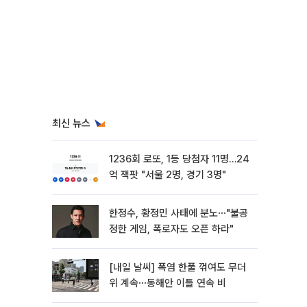
최신 뉴스
1236회 로또, 1등 당첨자 11명…24
억 잭팟 "서울 2명, 경기 3명"
한정수, 황정민 사태에 분노⋯"불공
정한 게임, 폭로자도 오픈 하라"
[내일 날씨] 폭염 한풀 꺾여도 무더
위 계속⋯동해안 이틀 연속 비