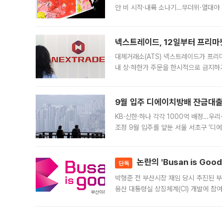
안 비 시작·내륙 소나기…무더위·열대야 
에서도 40도를 웃도는 기온이 관측됐다
의 극심한
넥스트레이드, 12일부터 프리마
대체거래소(ATS) 넥스트레이드가 프리
내 상·하한가 주문을 한시적으로 금지하
가 체결 사례와 관련해 설명자료를 내고
9월 입주 디에이치방배 잔금대출
KB·신한·하나 각각 1000억 배정…우
조정 9월 입주를 앞둔 서울 서초구 ‘디
은행과 NH농협은행도 대출 취급을 검토
민은행
논란의 'Busan is Go
단독
박형준 전 부산시장 재임 당시 추진된 부산
용산 대통령실 상징체계(CI) 개발에 참
도시브랜드 사업이 공개 이후 시민 공감