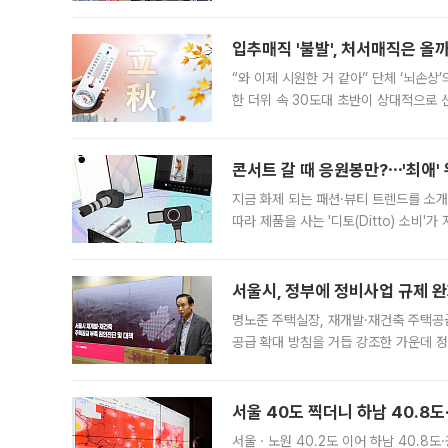
우유, 과일 같은 신선식품이 차근차근 자
입추매직 '불발', 처서매직은 올
“와 이제 시원한 거 같아” 단체 ‘뇌손상
한 더위 속 30도대 초반이 상대적으로
지역에 있었습니다. 7월 말에는 서풍과
콘서트 갈 때 응원봉만?⋯'최애'
지금 화제 되는 패션·뷰티 트렌드를 소개
따라 제품을 사는 '디토(Ditto) 소비
어디일까요? 아이돌 콘서트 시작을 기다
서울시, 정부에 정비사업 규제 완화
명노준 주택실장, 재개발·재건축 주택공
공급 확대 방침을 거듭 강조한 가운데 정
면 반박하고 나섰다. 명노준 서울시 주택
서울 40도 찍더니 하남 40.8도
서울ㆍ노원 40.2도 이어 하남 40.8도