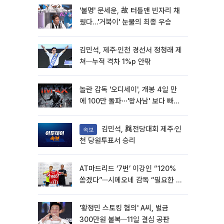
'불명' 문세윤, 故 터틀맨 빈자리 채
웠다…'거북이' 눈물의 최종 우승
김민석, 제주·인천 경선서 정청래 제
쳐⋯누적 격차 1%p 안팎
놀란 감독 '오디세이', 개봉 4일 만
에 100만 돌파⋯'왕사남' 보다 빠르
다
김민석, 與전당대회 제주·인
속보
천 당원투표서 승리
AT마드리드 ‘7번’ 이강인 “120%
쏟겠다”⋯시메오네 감독 “필요한 선
수”
'황정민 스토킹 혐의' A씨, 벌금
300만원 불복⋯11일 결심 공판