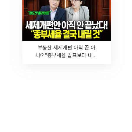
부동산 세제개편 아직 끝 아
냐? "종부세율 발표보다 내릴
것" 장기거주·양도세 전망 I 집
땅지성 I 김인만, 진미윤