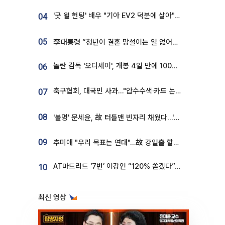
'굿 윌 헌팅' 배우 "기아 EV2 덕분에 살아"…교통사고 후 안전성 극찬
04
05
李대통령 “청년이 결혼 망설이는 일 없어야...제도상 불이익 조사”
놀란 감독 '오디세이', 개봉 4일 만에 100만 돌파⋯'왕사남' 보다 빠르다
06
축구협회, 대국민 사과…"압수수색·카드 논란 사죄, 강도 높은 쇄신"
07
08
'불명' 문세윤, 故 터틀맨 빈자리 채웠다…'거북이' 눈물의 최종 우승
09
추미애 "우리 목표는 연대"…故 강일출 할머니 흉상 제막
AT마드리드 ‘7번’ 이강인 “120% 쏟겠다”⋯시메오네 감독 “필요한 선수”
10
최신 영상