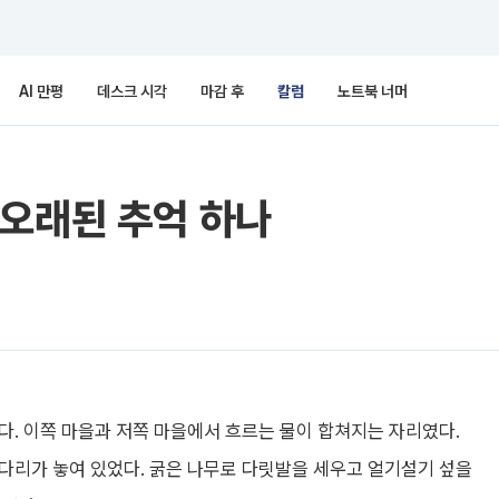
AI 만평
데스크 시각
마감 후
칼럼
노트북 너머
 오래된 추억 하나
다. 이쪽 마을과 저쪽 마을에서 흐르는 물이 합쳐지는 자리였다.
다리가 놓여 있었다. 굵은 나무로 다릿발을 세우고 얼기설기 섶을