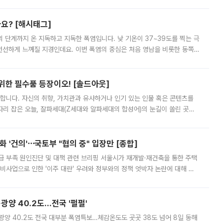
리를 잡기 시작했지만, 매장 곳곳엔 여전히 텅 빈 매대가 먼저 눈에 들어왔
까요? [해시태그]
’의 단계까지 온 지독하고 지독한 폭염입니다. 낮 기온이 37~39도를 찍는 극
 선선하게 느껴질 지경인데요. 이번 폭염의 중심은 처음 영남을 비롯한 동쪽
 북서풍이 산맥을 넘어 영남 쪽으로 내려오면서 뜨겁고 건조해졌는데요.
 위한 필수품 등장이오! [솔드아웃]
합니다. 자신의 취향, 가치관과 유사하거나 인기 있는 인물 혹은 콘텐츠를
'가 자리 잡은 오늘, 잘파세대(Z세대와 알파세대의 합성어)의 눈길이 쏠린 곳은
리는 공연장. 응원봉만큼이나 눈에 띄는 게 있습니다. 공연이 시작되기
 '건의'⋯국토부 "협의 중" 입장만 [종합]
급 부족 원인진단 및 대책 관련 브리핑 서울시가 재개발·재건축을 통한 주택
비사업으로 인한 '이주 대란' 우려와 정부와의 정책 엇박자 논란에 대해 정
실장은 2031년까지 31만 가구 착공 목표에 차질이 없다는 입장이나,
·광양 40.2도…전국 '펄펄'
·광양 40.2도 전국 대부분 폭염특보…체감온도도 곳곳 38도 넘어 8일 동해