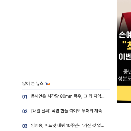
많이 본 뉴스
동해안은 시간당 80㎜ 폭우, 그 외 지역은 폭염…‘극과 극 날씨’
01
[내일 날씨] 폭염 한풀 꺾여도 무더위 계속⋯동해안 이틀 연속 비
02
임영웅, 어느덧 데뷔 10주년⋯"가진 것 없던 시절, 내 앞엔 20명의 팬뿐"
03