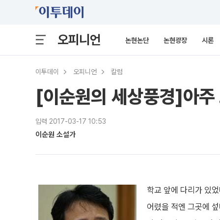
오피니언
논현논단
논현광장
시론
이투데이
오피니언
칼럼
[이순원의 세상풍경]아주
입력 2017-03-17 10:53
이순원 소설가
학교 앞에 다리가 있었
어렸을 적엔 그곳에 섶