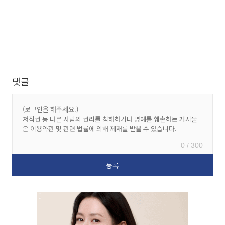
댓글
0 / 300