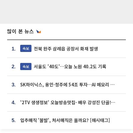
많이 본 뉴스
전북 완주 삼례읍 공장서 화재 발생
속보
1.
서울도 '40도'…오늘 노원 40.2도 기록
속보
2.
SK하이닉스, 용인·청주에 54조 투자…AI 메모리 생산기지 키운다
3.
'2TV 생생정보' 오늘방송맛집- 배우 강성진 단골! 쌀국수ㆍ푸팟퐁 커리 맛집 '블○○○'
4.
입추매직 '불발', 처서매직은 올까요? [해시태그]
5.