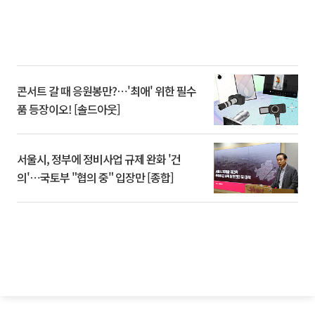
콘서트 갈 때 응원봉만?⋯'최애' 위한 필수
품 등장이오! [솔드아웃]
서울시, 정부에 정비사업 규제 완화 '건
의'⋯국토부 "협의 중" 입장만 [종합]