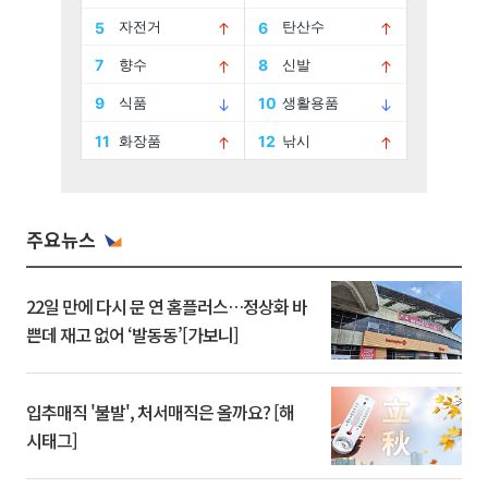
주요뉴스
22일 만에 다시 문 연 홈플러스…정상화 바
쁜데 재고 없어 ‘발동동’[가보니]
입추매직 '불발', 처서매직은 올까요? [해
시태그]