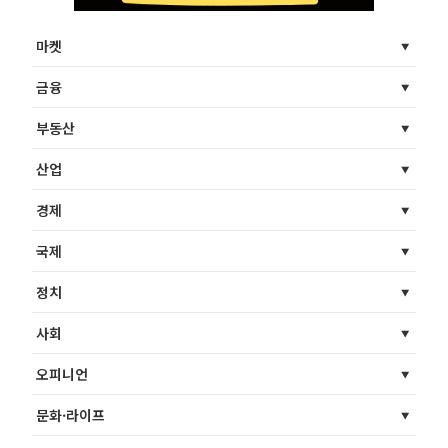
마켓
금융
부동산
산업
경제
국제
정치
사회
오피니언
문화·라이프