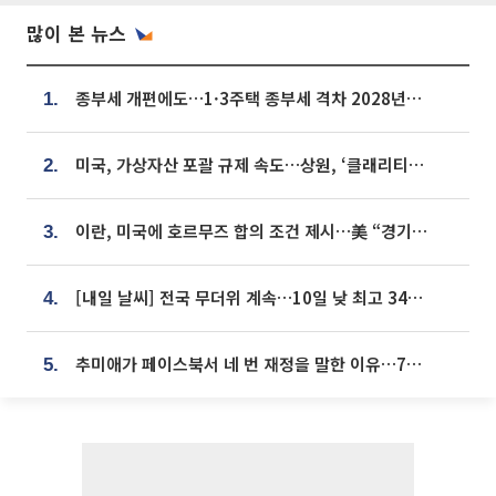
많이 본 뉴스
종부세 개편에도…1·3주택 종부세 격차 2028년부터 확대
1.
미국, 가상자산 포괄 규제 속도…상원, ‘클래리티법’ 9월 절차투표 추진
2.
이란, 미국에 호르무즈 합의 조건 제시…美 “경기 아직 안 끝나” [종합]
3.
[내일 날씨] 전국 무더위 계속…10일 낮 최고 34도 육박
4.
추미애가 페이스북서 네 번 재정을 말한 이유…7700억 추경 열쇠는 도의회에
5.