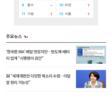
주요뉴스
‘한국판 IRA’ 베일 벗었지만…반도체·배터
리 업계 “시행령이 관건”
與 “세제개편안 다양한 목소리 수렴…이달
말 정리 가능성”