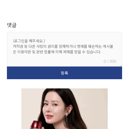
댓글
0 / 300