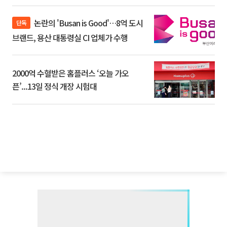
논란의 'Busan is Good'…8억 도시
단독
브랜드, 용산 대통령실 CI 업체가 수행
2000억 수혈받은 홈플러스 ‘오늘 가오
픈’...13일 정식 개장 시험대