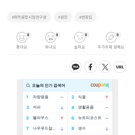
#화학융합시험연구원
#원장
#변종립
0
0
0
0
좋아요
화나요
슬퍼요
추가취재 원해요