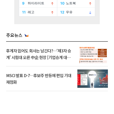
주요뉴스
후계자 없어도 회사는 남긴다?…‘제3자 승
계’ 시험대 오른 中企 현장 [기업승계 대전
환]
MSCI 발표 D-7…후보주 반등에 편입 기대
재점화