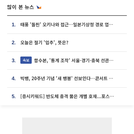
많이 본 뉴스
태풍 '돌핀' 오키나와 접근…일본기상청 경로 업데이트
1.
오늘은 절기 '입추', 뜻은?
2.
합수본, '통계 조작' 서울·경기·충북 선관위 등 추가 압수수색
속보
3.
빅뱅, 20주년 기념 '새 뱅봉' 선보인다⋯콘서트 앞두고 팝업 개최
4.
[증시키워드] 반도체 충격 뚫은 개별 호재...포스코퓨처엠·에코프로·한화솔루션 '눈길'
5.