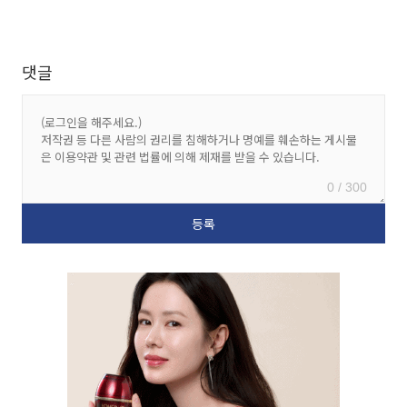
댓글
0 / 300