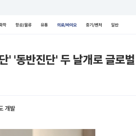
화학
항공/물류
유통
의료/바이오
중기/벤처
일반
진단' '동반진단' 두 날개로 글로
도 개발