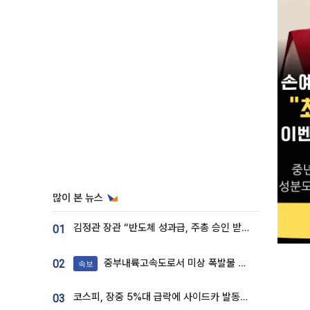
많이 본 뉴스
김정관 장관 “반도체 성과급, 주총 승인 받도록”…상법·자본시장법 개정 시사
01
중부내륙고속도로서 미상 폭발물 발견
02
속보
코스피, 장중 5%대 급락에 사이드카 발동…삼성·SK 동반 폭락
03