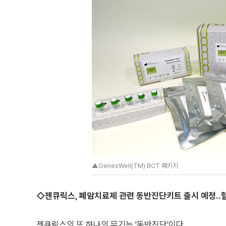
▲GenesWell(TM) BCT 패키지
◇젠큐릭스, 폐암치료제 관련 동반진단키트 출시 예정..
젠큐릭스의 또 하나의 무기는 '동반진단'이다.