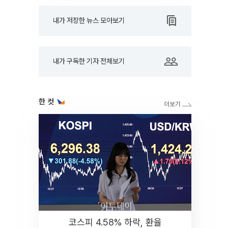
내가 저장한 뉴스 모아보기
내가 구독한 기자 전체보기
한 컷
코스피 4.58% 하락, 환율