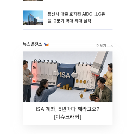
통신사 매출 효자된 AIDC…LG유
플, 2분기 역대 최대 실적
뉴스발전소
ISA 계좌, 5년마다 깨라고요?
[이슈크래커]