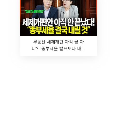
부동산 세제개편 아직 끝 아
냐? "종부세율 발표보다 내릴
것" 장기거주·양도세 전망 I 집
땅지성 I 김인만, 진미윤