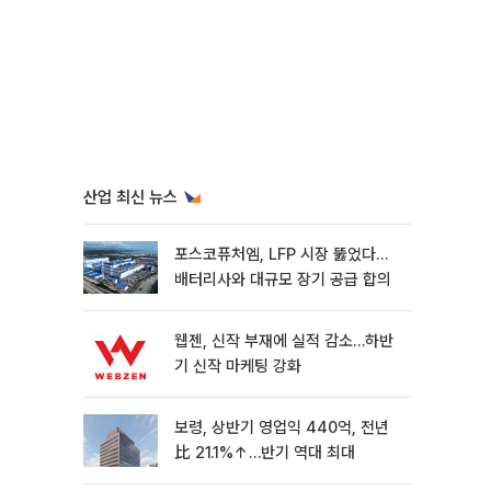
산업 최신 뉴스
포스코퓨처엠, LFP 시장 뚫었다…
배터리사와 대규모 장기 공급 합의
웹젠, 신작 부재에 실적 감소…하반
기 신작 마케팅 강화
보령, 상반기 영업익 440억, 전년
比 21.1%↑…반기 역대 최대