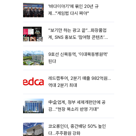
'바다이야기'에 묶인 20년 규
제…"게임법 다시 짜야"
“보기만 하는 광고 끝“…화장품업
계, SNS 홍보도 ‘참여형 콘텐츠’로
변모[K뷰티 라방戰]
9호선 신목동역, ‘이대목동병원역’
된다
레드캡투어, 2분기 매출 982억원…
역대 2분기 최대
中企업계, 정부 세제개편안에 공
감…“현장 목소리 반영 기대”
코오롱인더, 중간배당 50% 높인
다…주주환원 강화