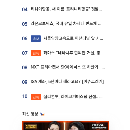
티웨이항공, 새 이름 '트리니티항공' 첫발…SSC 전략 본격화
04
라온로보틱스, 국내 유일 차세대 반도체 공정 로봇 개발 ‘고객사 테스트 진행’
05
서울양양고속도로 이천터널 앞 사고 발생
06
속보
하마스 “네타냐후 합의안 거절, 총선 앞두고 시간 끌기”
07
단독
NXT 프리마켓서 SK하이닉스 또 하한가⋯‘11주 거래’에 시초가 왜곡
08
ISA 계좌, 5년마다 깨라고요? [이슈크래커]
09
10
실리콘투, 라이브커머스팀 신설…K뷰티 ‘글로벌 판매망’ 확대[K뷰티 라방戰]
단독
최신 영상