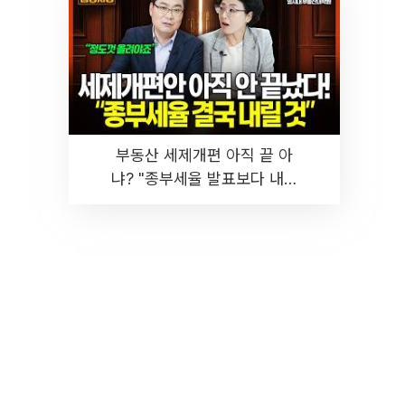
부동산 세제개편 아직 끝 아
냐? "종부세율 발표보다 내릴
것" 장기거주·양도세 전망 I 집
땅지성 I 김인만, 진미윤