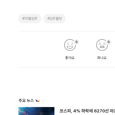
#10월입주
#입주물량
0
0
좋아요
화나요
주요 뉴스
코스피, 4% 하락에 6270선 마