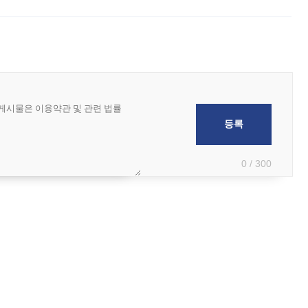
급하는 데서 한발 더 나아가 방송 기획과 상품 구성, 출연자 섭외, 손익
0 / 300