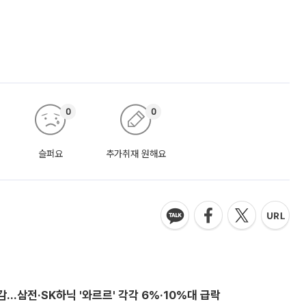
0
0
슬퍼요
추가취재 원해요
감…삼전·SK하닉 '와르르' 각각 6%·10%대 급락