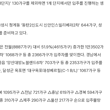
지)’ 130가구를 제외하면 1개 단지에서만 입주를 진행하는 셈
 화성시 청계동 ‘동탄2신도시 신안인스빌리베라2차’ 644가구, 성
주를 준비하고 있다.
전월(8887가구) 대비 51.9%(4615가구) 증가한 1만3502가
’ 1068가구 등 총 2366가구가 입주자를 맞이한다. 경남에서
금읍 ‘양산대방노블랜드6차’ 703가구 등 총 2353가구가 입주를
, 달성군 옥포면 ‘대구옥포대성베르힐(C-1 B/L)’ 1067가구 등
 1095가구 △전남 721가구 △충남 619가구 △경북 594가구
종 310가구 △제주 290가구 △울산 217가구 순으로 입주물량