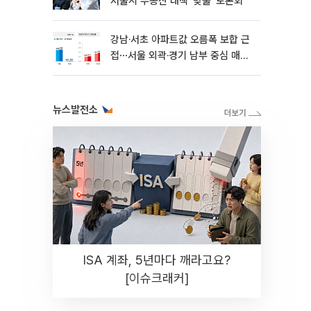
서울시 부동산 대책 ‘맞불’ 토론회
강남·서초 아파트값 오름폭 보합 근
접⋯서울 외곽·경기 남부 중심 매수
세
뉴스발전소
ISA 계좌, 5년마다 깨라고요?
[이슈크래커]