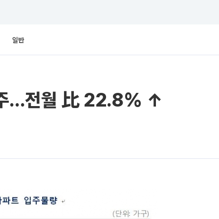
일반
주…전월 比 22.8% ↑