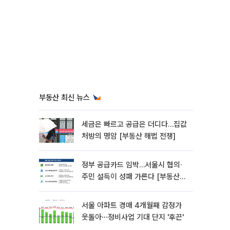
부동산 최신 뉴스
세금은 빠르고 공급은 더디다…집값
처방의 명암 [부동산 해법 전쟁]
정부 공급카드 임박…서울시 협의·
주민 설득이 성패 가른다 [부동산
해법 전쟁]
서울 아파트 경매 4개월째 감정가
웃돌아⋯정비사업 기대 단지 '후끈'