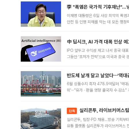
李 "폭염은 국가적 기후재난"…냉
이재명 대통령은 6일 사상 최악의 폭염
안전 등 인명 피해를 막는 데 모든 행
인프라 확충 계획을 내년도 예산안에 반
中 딥시크, AI 가격 대폭 인상 
IPO 앞두고 수익성 제고 나서 중국 대표
그동안 ‘초저가 전략’으로 미국과 중국
가된다. 블룸버그통신에 따르면 딥시크는
반도체 날개 달고 날았다⋯'역대급
6월 상품수지 흑자 478.9억달러 '역대
위'⋯"유가ㆍ환율 영향 출국자 수 감소" 
급 수출 호조가 매달 이어지면서 6월 
대 기
실리콘투, 라이브커머스팀 
단독
실리콘투, 팀장·PD 채용…방송 기획부
유통 플랫폼 실리콘투가 라이브커머스 전