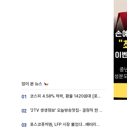
많이 본 뉴스
코스피 4.58% 하락, 환율 1420원대 [포토]
01
'2TV 생생정보' 오늘방송맛집- 결정적 한 수, 3종 메밀면! 메밀 소바 맛집 '의○○○○'
02
포스코퓨처엠, LFP 시장 뚫었다…배터리사와 대규모 장기 공급 합의
03