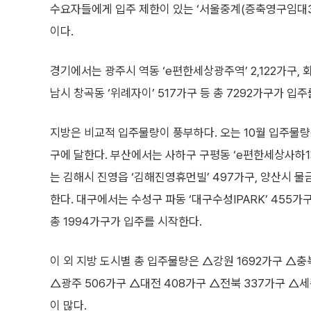
수요자들에게 입주 제한이 있는 ‘서울중계(증축영구임대3단
이다.
경기에서는 광주시 역동 ‘e편한세상광주역’ 2,122가구,
남시 창곡동 ‘위례자이’ 517가구 등 총 7292가구가 입
지방은 비교적 입주물량이 풍부하다. 오는 10월 입주물량은 
구에 달한다. 부산에서는 사하구 구평동 ‘e편한세상사하1차
는 김해시 진영읍 ‘김해진영휴먼빌’ 497가구, 양산시 물
한다. 대구에서는 수성구 파동 ‘대구수성IPARK’ 455가구
총 1994가구가 입주를 시작한다.
이 외 지방 도시별 총 입주물량은 △강원 1692가구 △충북
△광주 506가구 △대전 408가구 △전북 337가구 △세
이 많다.