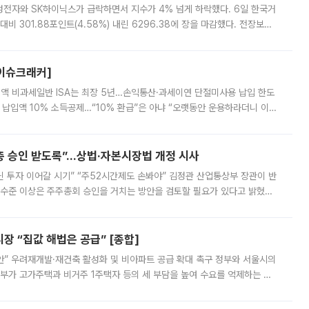
삼성전자와 SK하이닉스가 급락하면서 지수가 4% 넘게 하락했다. 6일 한국거
비 301.88포인트(4.58%) 내린 6296.38에 장을 마감했다. 전장보다
스피는 장중 한때 6550.94까지 오르기도 했으나 6238.32까지 밀리기도 했
[이슈크래커]
 전액 비과세일반 ISA는 최장 5년…손익통산·과세이연 단절미사용 납입 한도
납입액 10% 소득공제…“10% 환급”은 아냐 “오랫동안 운용하라더니 이제
 ‘만능 절세 통장’으로 불리는 개인종합자산관리계좌(ISA)가 두 갈래로 개
주총 승인 받도록”…상법·자본시장법 개정 시사
닌 투자 이어갈 시기” “주52시간제도 손봐야” 김정관 산업통상부 장관이 반
 수준 이상은 주주총회 승인을 거치는 방안을 검토할 필요가 있다고 밝혔다.
배구조와 주주권 강화 논의가 이어지는 가운데, 핵심 연구인력에 대한
 “집값 해법은 공급” [종합]
안” 우려재개발·재건축 활성화 및 비아파트 공급 확대 촉구 정부와 서울시의
정부가 고가주택과 비거주 1주택자 등의 세 부담을 높여 수요를 억제하는 카
키울 것이라며 세금이 아닌 공급이 근본적인 처방이라고 전면 반박했다.