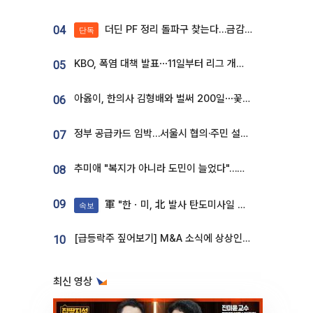
더딘 PF 정리 돌파구 찾는다…금감원, 1년 반 만에 매각설명회 재개
04
단독
KBO, 폭염 대책 발표⋯11일부터 리그 개시ㆍ경기 오후 7시 시작
05
아옳이, 한의사 김형배와 벌써 200일⋯꽃다발 들고 "프러포즈 아냐"
06
정부 공급카드 임박…서울시 협의·주민 설득이 성패 가른다 [부동산 해법 전쟁]
07
추미애 "복지가 아니라 도민이 늘었다"…재정난 책임론 정면돌파
08
09
軍 "한ㆍ미, 北 발사 탄도미사일 제원 정밀분석 중"
속보
[급등락주 짚어보기] M&A 소식에 상상인증권ㆍ유니켐 ‘상한가’⋯유증 제동 걸린 SK디앤디↑
10
최신 영상