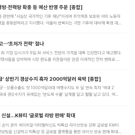
방·전력망 확충 등 예산 반영 주문 [종합]
과 관련해 "사실상 국가적인 기후 재난"이라며 취약계층 보호와 야외 노동자
정력을 총동원하라고 지시했다. 아울러 반복되는 극한 기후에 대비해 폭염 대응
영하는 방안도 검토하라고 주문했다. 이 대통령은 이날 폭염·가뭄 대
예고⋯‘초저가 전략’ 접나
 AI 기업 딥시크가 6일 AI 서비스 전반의 가격을 대폭 인상한다고 예고했다.
 경쟁사들을 압박하며 시장 판도를 뒤흔들어온 만큼 이례적인 전략 변화로 평
 이날 공지를 통해 구체적인 인상 폭은 공개하지 않았지만 상당한 수
' 상반기 경상수지 흑자 2000억달러 육박 [종합]
급'⋯상품수출도 첫 1000억달러대 여행수지도 두 달 연속 흑자 '역대 2
국내 경상수지가 유례없는 '반도체 수출' 날개를 달고 훨훨 날고 있다. 역대
경상수지 뿐 아니라 상반기 경상수지 흑자도 2000억달러에 근접하며 사상 최
신설…K뷰티 ‘글로벌 라방 판매’ 확대
터 손익 관리 에이피알·닥터멜락신도 틱톡샵 라이브방송 강화 글로벌 K뷰티
담팀을 신설하고 틱톡샵 등 글로벌 플랫폼을 통한 라이브 방송 판매 확대에