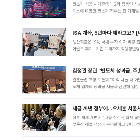
코스피 시장 시가총액 1, 2위 종목인 
래소에 따르면 코스피 지수는 전 거래일 대
1.81% 내린 6478.75에 출발한 코
다. 이날 오전
ISA 계좌, 5년마다 깨라고요? 
생산적금융 ISA, 국내 투자 이자·배당
이월도 폐지…기존 계좌까지 적용청년형 
는 5년마다 계좌를 해지하라는 건가요?”
편을
김정관 장관 “반도체 성과급, 
관훈클럽 초청 토론회 “이익 나눌 때 아
도체 업계의 성과급 지급과 관련해 일정
최근 상법·자본시장법 개정으로 기업 지
세금 꺼낸 정부에…오세훈 서울시장
정부 세제 개편에 “매물 잠김·전월세 불
부동산 해법 전쟁이 본격화하고 있다. 
드를 꺼내자 서울시는 전·월세 부담만 