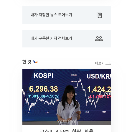
내가 저장한 뉴스 모아보기
내가 구독한 기자 전체보기
한 컷
코스피 4.58% 하락, 환율