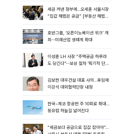
세금 꺼낸 정부에…오세훈 서울시장
“집값 해법은 공급” [부동산 해법
전쟁]
호반그룹, ‘오픈이노베이션 위크’ 개
최⋯미래산업 생태계 확대
이성훈 LH 사장 “주택공급 하루라
도 당긴다”⋯보상 절차 ‘획기적 단
축’
김보현 대우건설 대표 사의…후임에
이강석 대외협력단장 내정
한국~체코 항공편 주 10회로 확대…
동유럽 하늘길 넓어진다
“세금보다 공급으로 집값 잡아야”…