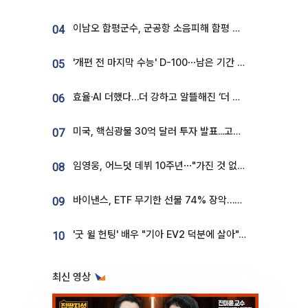
이남오 함평군수, 군공항 소음피해 함평 보상 요구
04
'개편 전 마지막 수능' D-100⋯남은 기간 성적 올릴 전략은
05
효율·AI 더했다…더 강하고 알뜰해진 ‘더 뉴 그랜저 하이브리드’ [ET의 모빌리티]
06
미국, 핵심광물 30억 달러 투자 발표...고려아연 대미투자 언급
07
임영웅, 어느덧 데뷔 10주년⋯"가진 것 없던 시절, 내 앞엔 20명의 팬뿐"
08
바이낸스, ETF 무기한 선물 74% 장악…한국 레버리지 ETF 거래 급증 [e가상자산]
09
'굿 윌 헌팅' 배우 "기아 EV2 덕분에 살아"…교통사고 후 안전성 극찬
10
최신 영상