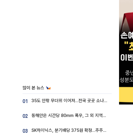
많이 본 뉴스
35도 안팎 무더위 이어져…전국 곳곳 소나기 [오늘 날씨]
01
동해안은 시간당 80㎜ 폭우, 그 외 지역은 폭염…‘극과 극 날씨’
02
SK하이닉스, 분기배당 375원 확정…주주환원책 9월로 앞당겨 발표
03