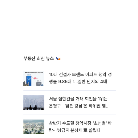
부동산 최신 뉴스
10대 건설사 브랜드 아파트 청약 경
쟁률 9.85대 1…일반 단지의 4배
서울 집합건물 거래 회전율 1위는
은평구⋯'금천·강남'은 하위권 맴돌
아
상반기 수도권 청약시장 '초선별' 바
람⋯'상급지·분상제'로 쏠렸다