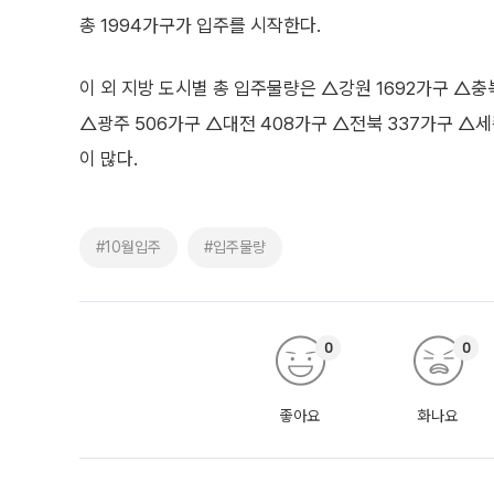
총 1994가구가 입주를 시작한다.
이 외 지방 도시별 총 입주물량은 △강원 1692가구 △충북
△광주 506가구 △대전 408가구 △전북 337가구 △세
이 많다.
#10월입주
#입주물량
0
0
좋아요
화나요