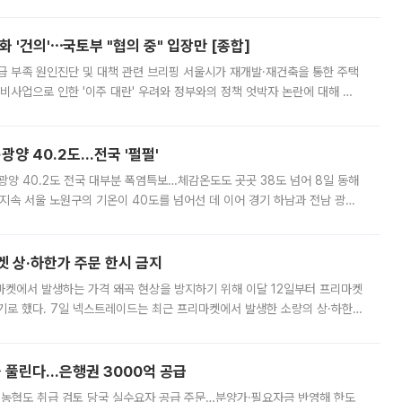
리는 공연장. 응원봉만큼이나 눈에 띄는 게 있습니다. 공연이 시작되기
 '건의'⋯국토부 "협의 중" 입장만 [종합]
급 부족 원인진단 및 대책 관련 브리핑 서울시가 재개발·재건축을 통한 주택
비사업으로 인한 '이주 대란' 우려와 정부와의 정책 엇박자 논란에 대해 정
실장은 2031년까지 31만 가구 착공 목표에 차질이 없다는 입장이나,
·광양 40.2도…전국 '펄펄'
·광양 40.2도 전국 대부분 폭염특보…체감온도도 곳곳 38도 넘어 8일 동해
지속 서울 노원구의 기온이 40도를 넘어선 데 이어 경기 하남과 전남 광양
. 전국 대부분 지역에 폭염특보가 내려진 가운데 곳곳에서 39~40도 안팎
켓 상·하한가 주문 한시 금지
마켓에서 발생하는 가격 왜곡 현상을 방지하기 위해 이달 12일부터 프리마켓
기로 했다. 7일 넥스트레이드는 최근 프리마켓에서 발생한 소량의 상·하한
, 주문 오류로 인한 가격 급등락을 최소화하기 위한 비상 대응방안을 발표
 풀린다…은행권 3000억 공급
리·농협도 취급 검토 당국 실수요자 공급 주문…분양가·필요자금 반영해 한도