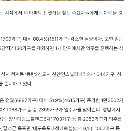
하는 시점에서 새 아파트 전셋집을 찾는 수요자들에게는 아쉬울 것
709가구) 대비 88.4%(1511가구) 감소한 물량이다. 또한 일반
지)’ 130가구를 제외하면 1개 단지에서만 입주를 진행하는 셈
 화성시 청계동 ‘동탄2신도시 신안인스빌리베라2차’ 644가구, 성
주를 준비하고 있다.
전월(8887가구) 대비 51.9%(4615가구) 증가한 1만3502가
’ 1068가구 등 총 2366가구가 입주자를 맞이한다. 경남에서
금읍 ‘양산대방노블랜드6차’ 703가구 등 총 2353가구가 입주를
, 달성군 옥포면 ‘대구옥포대성베르힐(C-1 B/L)’ 1067가구 등