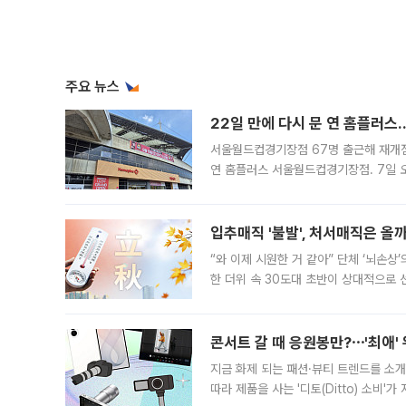
주요 뉴스
22일 만에 다시 문 연 홈플러스
서울월드컵경기장점 67명 출근해 재개점 
연 홈플러스 서울월드컵경기장점. 7일 
우유, 과일 같은 신선식품이 차근차근 자
입추매직 '불발', 처서매직은 올
“와 이제 시원한 거 같아” 단체 ‘뇌손상
한 더위 속 30도대 초반이 상대적으로
지역에 있었습니다. 7월 말에는 서풍과
콘서트 갈 때 응원봉만?⋯'최애'
지금 화제 되는 패션·뷰티 트렌드를 소개
따라 제품을 사는 '디토(Ditto) 소비