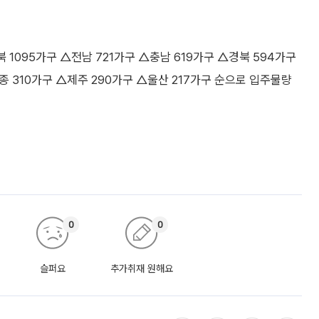
 1095가구 △전남 721가구 △충남 619가구 △경북 594가구
종 310가구 △제주 290가구 △울산 217가구 순으로 입주물량
0
0
슬퍼요
추가취재 원해요