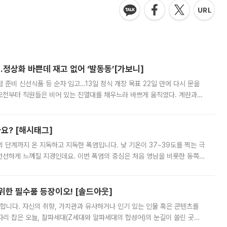
…정상화 바쁜데 재고 없어 ‘발동동’[가보니]
준비 신선식품 등 순차 입고…13일 정식 개장 목표 22일 만에 다시 문을
오전부터 직원들은 비어 있는 진열대를 채우느라 바쁘게 움직였다. 계란과
리를 잡기 시작했지만, 매장 곳곳엔 여전히 텅 빈 매대가 먼저 눈에 들어왔
까요? [해시태그]
’의 단계까지 온 지독하고 지독한 폭염입니다. 낮 기온이 37~39도를 찍는 극
 선선하게 느껴질 지경인데요. 이번 폭염의 중심은 처음 영남을 비롯한 동쪽
 북서풍이 산맥을 넘어 영남 쪽으로 내려오면서 뜨겁고 건조해졌는데요.
 위한 필수품 등장이오! [솔드아웃]
합니다. 자신의 취향, 가치관과 유사하거나 인기 있는 인물 혹은 콘텐츠를
'가 자리 잡은 오늘, 잘파세대(Z세대와 알파세대의 합성어)의 눈길이 쏠린 곳은