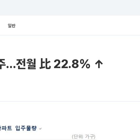
일반
주…전월 比 22.8% ↑