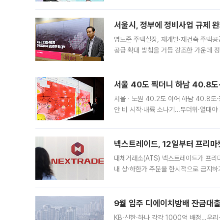
어디일까요? 아이돌 콘서트 시작을 기다
서울시, 정부에 정비사업 규제 완화
명노준 주택실장, 재개발·재건축 주택공
공급 확대 방침을 거듭 강조한 가운데 정
면 반박하고 나섰다. 명노준 서울시 주택
서울 40도 찍더니 하남 40.8도
서울ㆍ노원 40.2도 이어 하남 40.8도
안 비 시작·내륙 소나기…무더위·열대야 
에서도 40도를 웃도는 기온이 관측됐다
의 극심한
넥스트레이드, 12일부터 프리마
대체거래소(ATS) 넥스트레이드가 프리
내 상·하한가 주문을 한시적으로 금지하
가 체결 사례와 관련해 설명자료를 내고
9월 입주 디에이치방배 잔금대출
KB·신한·하나 각각 1000억 배정…우