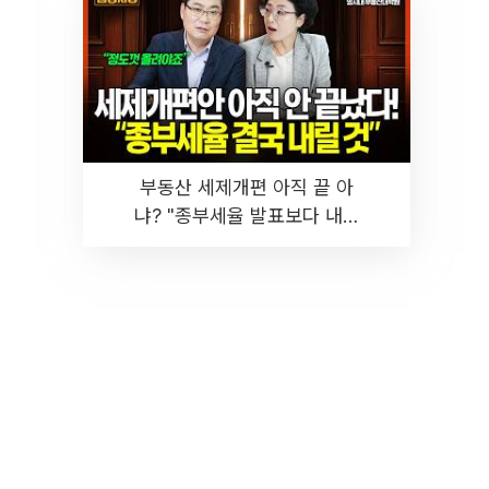
부동산 세제개편 아직 끝 아
냐? "종부세율 발표보다 내릴
것" 장기거주·양도세 전망 I 집
땅지성 I 김인만, 진미윤