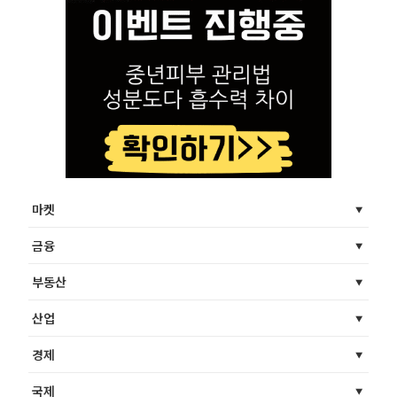
마켓
금융
부동산
산업
경제
국제