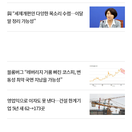
與 “세제개편안 다양한 목소리 수렴…이달
말 정리 가능성”
블룸버그 “레버리지 거품 빠진 코스피, 변
동성 최악 국면 지났을 가능성”
영업익으로 이자도 못 낸다…건설 한계기
업 5년 새 62→173곳