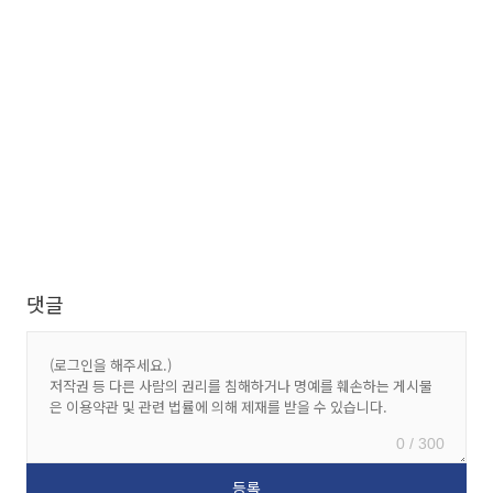
댓글
0 / 300