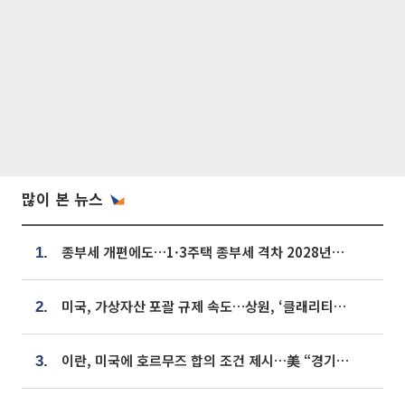
많이 본 뉴스
종부세 개편에도…1·3주택 종부세 격차 2028년부터 확대
1.
미국, 가상자산 포괄 규제 속도…상원, ‘클래리티법’ 9월 절차투표 추진
2.
이란, 미국에 호르무즈 합의 조건 제시…美 “경기 아직 안 끝나” [종합]
3.