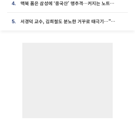
맥북 품은 삼성에 ‘중국산’ 맹추격⋯커지는 노트북 OLED 시장
4.
서경덕 교수, 김희철도 분노한 거꾸로 태극기⋯"엉터리는 아냐, 아쉬울 뿐"
5.