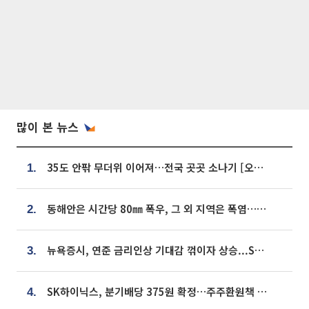
많이 본 뉴스
35도 안팎 무더위 이어져…전국 곳곳 소나기 [오늘 날씨]
1.
동해안은 시간당 80㎜ 폭우, 그 외 지역은 폭염…‘극과 극 날씨’
2.
뉴욕증시, 연준 금리인상 기대감 꺾이자 상승...S&P500 사상 최고치 [종합]
3.
SK하이닉스, 분기배당 375원 확정…주주환원책 9월로 앞당겨 발표
4.