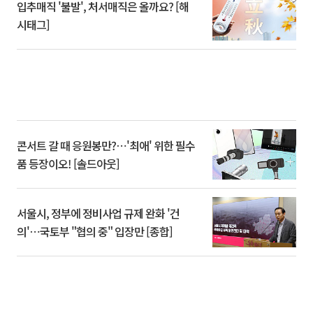
입추매직 '불발', 처서매직은 올까요? [해
시태그]
콘서트 갈 때 응원봉만?⋯'최애' 위한 필수
품 등장이오! [솔드아웃]
서울시, 정부에 정비사업 규제 완화 '건
의'⋯국토부 "협의 중" 입장만 [종합]