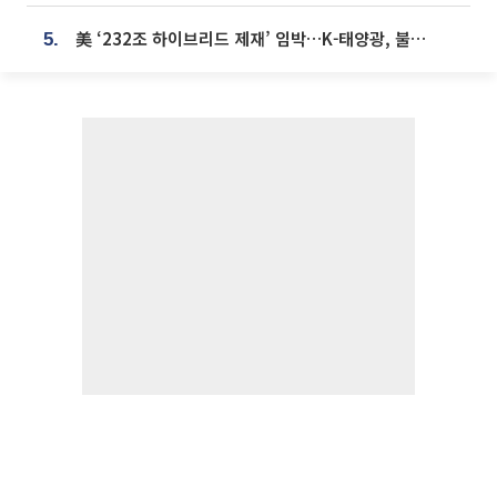
美 ‘232조 하이브리드 제재’ 임박…K-태양광, 불확실성 털고 날개 다나
5.