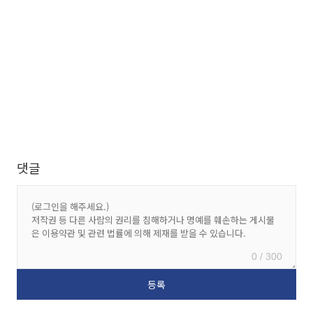
댓글
0 / 300