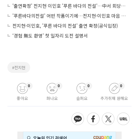
'출연확정' 전지현 이민호 '푸른 바다의 전설'…中서 회당 5억에 러브콜
'푸른바다의전설' 어떤 작품이기에…전지현·이민호 마음 잡았나
전지현·이민호, '푸른 바다의 전설' 출연 확정(공식입장)
‘경험 無도 환영’ 첫 일자리 도전 설명서
#전지현
0
0
0
0
좋아요
화나요
슬퍼요
추가취재 원해요