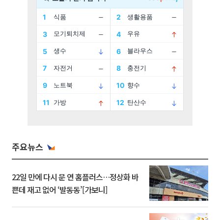
주요뉴스
22일 만에 다시 문 연 홈플러스…정상화 바
쁜데 재고 없어 ‘발동동’[가보니]