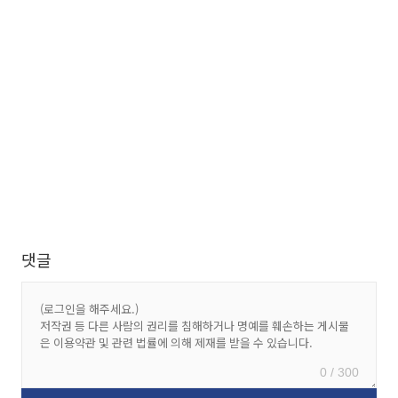
댓글
0 / 300