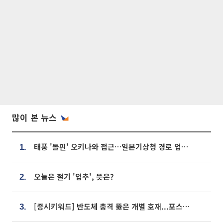
많이 본 뉴스
태풍 '돌핀' 오키나와 접근…일본기상청 경로 업데이트
1.
오늘은 절기 '입추', 뜻은?
2.
[증시키워드] 반도체 충격 뚫은 개별 호재...포스코퓨처엠·에코프로·한화솔루션 '눈길'
3.