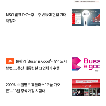
환]
MSCI 발표 D-7…후보주 반등에 편입 기대
재점화
논란의 'Busan is Good'…8억 도시
단독
브랜드, 용산 대통령실 CI 업체가 수행
2000억 수혈받은 홈플러스 ‘오늘 가오
픈’...13일 정식 개장 시험대