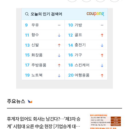
주요뉴스
후계자 없어도 회사는 남긴다?…‘제3자 승
계’ 시험대 오른 中企 현장 [기업승계 대전