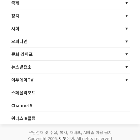
국제
정치
사회
오피니언
문화·라이프
뉴스발전소
이투데이TV
스페셜리포트
Channel 5
위너스IR클럽
무단전재 및 수집, 복사, 재배포, AI학습 이용 금지
Copyright 2006.
이투데이
. All rights reserved