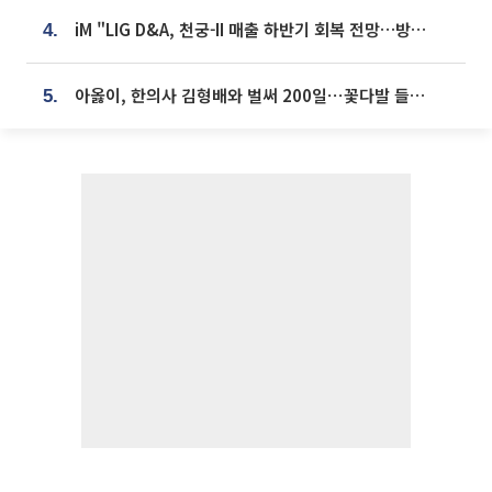
iM "LIG D&A, 천궁-II 매출 하반기 회복 전망…방산 톱픽 유지"
4.
아옳이, 한의사 김형배와 벌써 200일⋯꽃다발 들고 "프러포즈 아냐"
5.