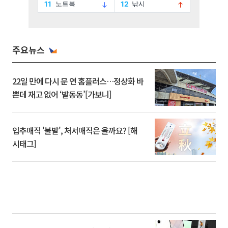
주요뉴스
22일 만에 다시 문 연 홈플러스…정상화 바
쁜데 재고 없어 ‘발동동’[가보니]
입추매직 '불발', 처서매직은 올까요? [해
시태그]