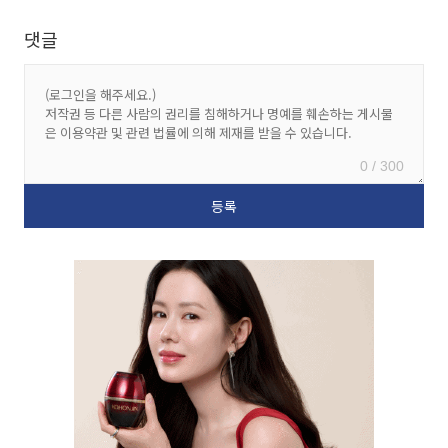
댓글
0 / 300