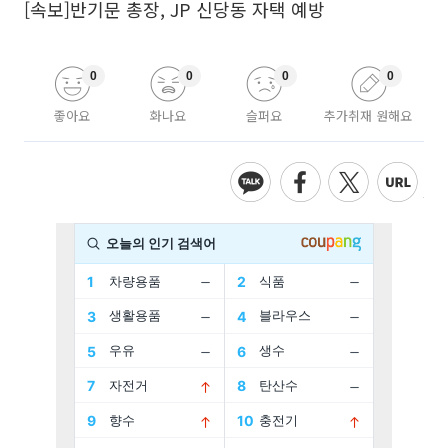
[속보]반기문 총장, JP 신당동 자택 예방
0
0
0
0
좋아요
화나요
슬퍼요
추가취재 원해요