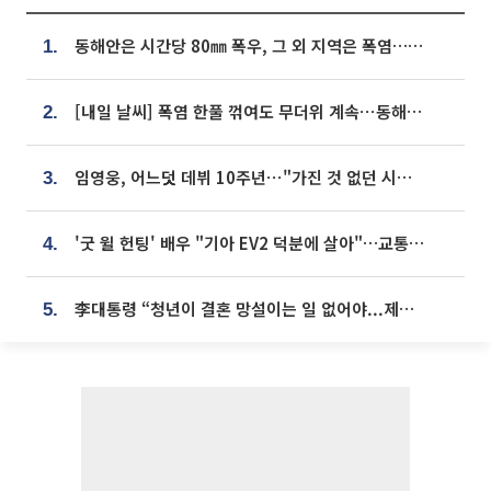
동해안은 시간당 80㎜ 폭우, 그 외 지역은 폭염…‘극과 극 날씨’
1.
[내일 날씨] 폭염 한풀 꺾여도 무더위 계속⋯동해안 이틀 연속 비
2.
임영웅, 어느덧 데뷔 10주년⋯"가진 것 없던 시절, 내 앞엔 20명의 팬뿐"
3.
'굿 윌 헌팅' 배우 "기아 EV2 덕분에 살아"…교통사고 후 안전성 극찬
4.
李대통령 “청년이 결혼 망설이는 일 없어야...제도상 불이익 조사”
5.