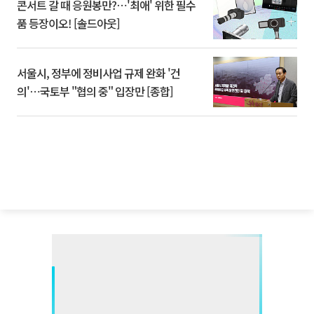
콘서트 갈 때 응원봉만?⋯'최애' 위한 필수
품 등장이오! [솔드아웃]
서울시, 정부에 정비사업 규제 완화 '건
의'⋯국토부 "협의 중" 입장만 [종합]