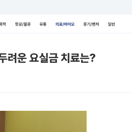
화학
항공/물류
유통
의료/바이오
중기/벤처
일반
 두려운 요실금 치료는?