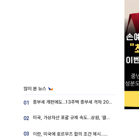
많이 본 뉴스
종부세 개편에도…1·3주택 종부세 격차 2028년부터 확대
01
미국, 가상자산 포괄 규제 속도…상원, ‘클래리티법’ 9월 절차투표 추진
02
03
이란, 미국에 호르무즈 합의 조건 제시…美 “경기 아직 안 끝나” [종합]