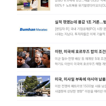
삼성D 8.6세대 양산…애플 OLED 맥북
66%↑ 노트북용 유기발광다이오드(OL
운데 중국 BOE와 TCL CSOT도 생산
일 업계에 따르면 삼성
실적 꺾였는데 몸값 1조 거론…범
[편집자 주] 국내 기업공개(IPO) 시장
시대는 지났다. 투자자들은 이제 기술적
은 거시경제 불확실성 속에 실적과 성과
이란, 미국에 호르무즈 합의 조건 
미군 철수·전쟁 배상 등 재개방 5대 조건
하기도 이란이 미국에 호르무즈 해협 개
라며 조심스러운 반응을 보였다. 8일(
미국, 미사일 부족에 아시아 납
이란 전쟁에 패트리엇 1500발 사용 남
사결정에 상당한 영향” 이란을 때리던 
급에 문제가 없다고 해명했지만, 아시아