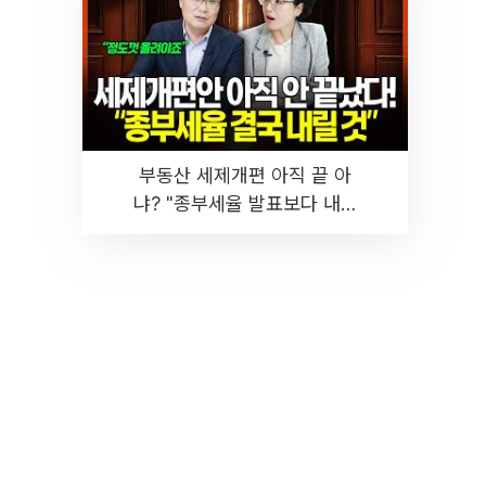
부동산 세제개편 아직 끝 아
냐? "종부세율 발표보다 내릴
것" 장기거주·양도세 전망 I 집
땅지성 I 김인만, 진미윤