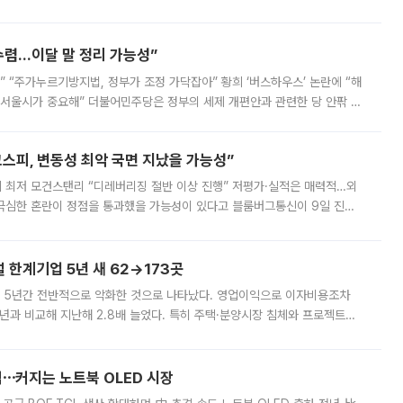
를 신설했지만, 업계에서는 세부 지원 대상에 따라 정책 효과가 크게 달라
수렴…이달 말 정리 가능성”
없어” “주가누르기방지법, 정부가 조정 가닥잡아” 황희 ‘버스하우스’ 논란에 “해
 서울시가 중요해” 더불어민주당은 정부의 세제 개편안과 관련한 당 안팎 의
에 나서겠다고 예고했다. 민주당은 8월 말 당정 조율을 거친 개편안이
스피, 변동성 최악 국면 지났을 가능성”
 만에 최저 모건스탠리 “디레버리징 절반 이상 진행” 저평가·실적은 매력적…외
든 극심한 혼란이 정점을 통과했을 가능성이 있다고 블룸버그통신이 9일 진단
가 상당 부분 정리된 데다 금융당국의 규제 강화로 고위험 상품 거래도 급감
한계기업 5년 새 62→173곳
 5년간 전반적으로 악화한 것으로 나타났다. 영업이익으로 이자비용조차
년과 비교해 지난해 2.8배 늘었다. 특히 주택·분양시장 침체와 프로젝트파
 악화가 두드러졌다. 9일 한국건설산업연구원은 ‘2025년 건설업 외감기업
격⋯커지는 노트북 OLED 시장