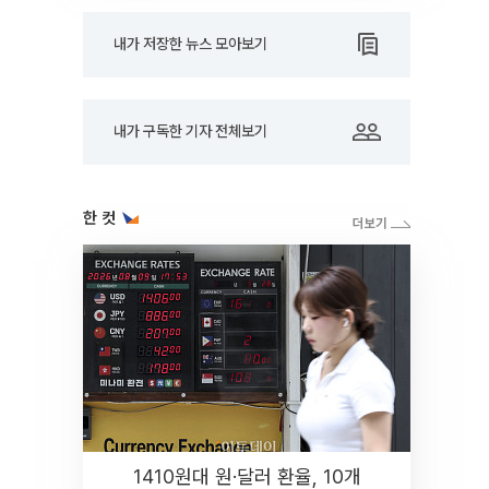
내가 저장한 뉴스 모아보기
내가 구독한 기자 전체보기
한 컷
1410원대 원·달러 환율, 10개