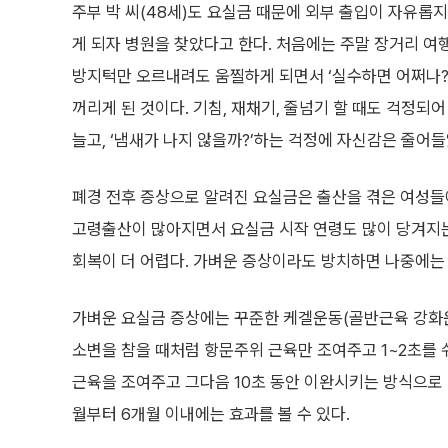
주부 박 씨(48세)도 요실금 때문에 외부 출입이 자유롭
게 되자 병원을 찾았다고 한다. 처음에는 주말 장거리 
방지턱만 오르내려도 움찔하게 되면서 ‘실수하면 어쩌나?
꺼리게 된 것이다. 기침, 재채기, 줄넘기 할 때도 걱정되
늘고, ‘냄새가 나지 않을까?’하는 걱정에 자신감은 줄어들
폐경 전후 증상으로 알려진 요실금은 출산을 겪은 여성들
고령출산이 많아지면서 요실금 시작 연령도 많이 당겨지는
회복이 더 어렵다. 가벼운 증상이라도 방치하면 나중에는
가벼운 요실금 증상에는 꾸준한 케겔운동(골반근육 강화운동
소변을 참을 때처럼 항문주위 근육만 조여주고 1~2초를 
근육을 조여주고 그다음 10초 동안 이완시키는 방식으로 
월부터 6개월 이내에는 효과를 볼 수 있다.