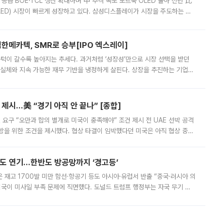
 공급 BOE·TCL 생산 확대하며 中 추격 속도 노트북 OLED 출하 전년 比
ED) 시장이 빠르게 성장하고 있다. 삼성디스플레이가 시장을 주도하는 가
 확대에 나서면서 노트북 OLED 시장을 둘러싼 경쟁이 치열해지고 있다. 9
한메카텍, SMR로 승부[IPO 엑스레이]
 문턱이 갈수록 높아지는 추세다. 과거처럼 ‘성장성’만으로 시장 선택을 받던
 실체와 지속 가능한 재무 기반을 냉정하게 살핀다. 상장을 추진하는 기업들
를 입증해야 하는 시험대에 섰다. 본지는 상장을 앞둔 기업의 기술 경쟁
제시…美 “경기 아직 안 끝나” [종합]
 요구 “오만과 합의 별개로 미국이 충족해야” 조건 제시 전 UAE 선박 공격
방을 위한 조건을 제시했다. 협상 타결이 임박했다던 미국은 아직 협상 중이
현지시간) 모하마드 바게르 졸가드르 이란 최고국가안보회의 사무총장은 타
품도 연기…한반도 방공망까지 ‘경고등’
은 재고 1700발 미만 함선·항공기 등도 아시아·유럽서 반출 “중국·러시아 의
미국이 미사일 부족 문제에 직면했다. 도널드 트럼프 행정부는 자국 무기 공
 국가들로 향하던 납품마저 연기되고 있는 것으로 전해졌다. 전문가가 중국