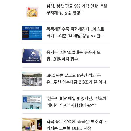
삼립, 빵값 평균 9% 가격 인상⋯“원
부자재 값 상승 영향”
똑똑해질수록 위험해진다…아스트
라가 보여준 'AI 개발 성능 vs 안전
딜레마'
중기부, 지방소멸대응 유공자 모
집…31일까지 접수
SK실트론 팔고도 8년간 성과 공
유…두산 인수대금 2.3조가 끝 아냐
‘한국판 IRA’ 베일 벗었지만…반도체
·배터리 업계 “시행령이 관건”
맥북 품은 삼성에 ‘중국산’ 맹추격⋯
커지는 노트북 OLED 시장