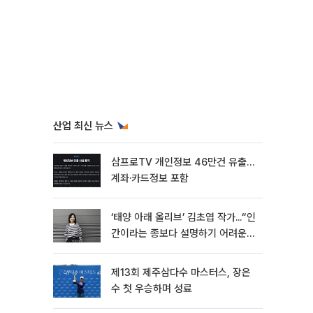
산업 최신 뉴스
삼프로TV 개인정보 46만건 유출…
계좌·카드정보 포함
‘태양 아래 올리브’ 김초엽 작가...“인
간이라는 종보다 설명하기 어려운
한 사람을 쓰고 싶었다”[문화人터
뷰]
제13회 제주삼다수 마스터스, 장은
수 첫 우승하며 성료