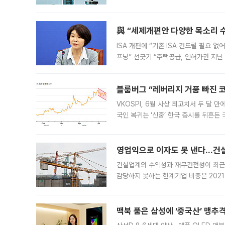
법(IRA)’으로 불리는 국내생산세액공제
與 “세제개편안 다양한 목소리 
ISA 개편에 “기존 ISA 건드릴 필요 
프닝” 선긋기 “주택공급, 인허가권 지닌
견을 수렴해 당정과 개편안에 대한 조율
블룸버그 “레버리지 거품 빠진 코
VKOSPI, 6월 사상 최고치서 두 달
국인 복귀는 ‘신중’ 한국 증시를 뒤흔
했다. 대규모 반대매매로 레버리지 투자
영업익으로 이자도 못 낸다…건설 
건설업계의 수익성과 재무건전성이 최근
감당하지 못하는 한계기업 비중은 2021
이낸싱(PF) 부담이 집중된 건축 부문의
경영
맥북 품은 삼성에 ‘중국산’ 맹추