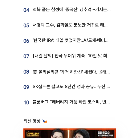
맥북 품은 삼성에 ‘중국산’ 맹추격⋯커지는 노트북 OLED 시장
04
서경덕 교수, 김희철도 분노한 거꾸로 태극기⋯"엉터리는 아냐, 아쉬울 뿐"
05
‘한국판 IRA’ 베일 벗었지만…반도체·배터리 업계 “시행령이 관건”
06
[내일 날씨] 전국 무더위 계속…10일 낮 최고 34도 육박
07
08
美 폴리실리콘 ‘가격 하한선’ 세웠다…K태양광 수혜 기대
SK실트론 팔고도 8년간 성과 공유…두산 인수대금 2.3조가 끝 아냐
09
블룸버그 “레버리지 거품 빠진 코스피, 변동성 최악 국면 지났을 가능성”
10
최신 영상