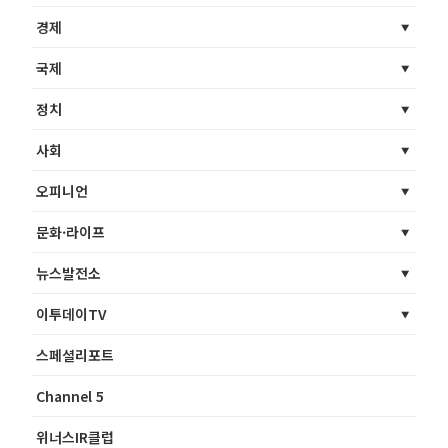
경제
국제
정치
사회
오피니언
문화·라이프
뉴스발전소
이투데이TV
스페셜리포트
Channel 5
위너스IR클럽