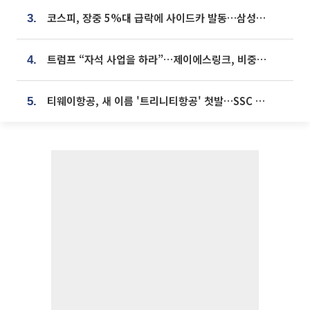
코스피, 장중 5%대 급락에 사이드카 발동…삼성·SK 동반 폭락
3.
트럼프 “자석 사업을 하라”…제이에스링크, 비중국 영구자석 공급망 구축 속도
4.
티웨이항공, 새 이름 '트리니티항공' 첫발…SSC 전략 본격화
5.