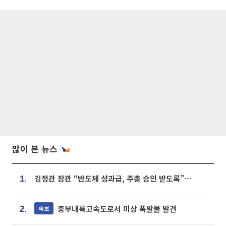
많이 본 뉴스
김정관 장관 “반도체 성과급, 주총 승인 받도록”…상법·자본시장법 개정 시사
1.
중부내륙고속도로서 미상 폭발물 발견
속보
2.