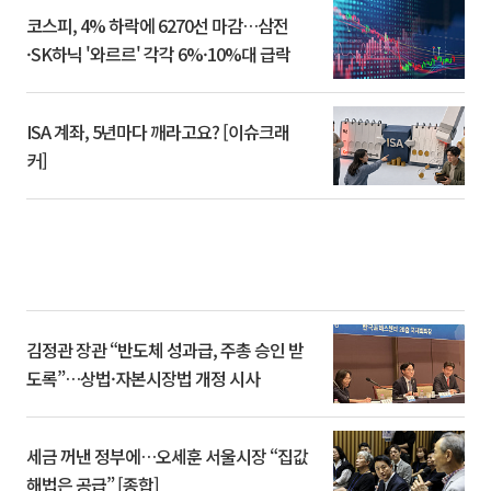
코스피, 4% 하락에 6270선 마감…삼전
·SK하닉 '와르르' 각각 6%·10%대 급락
ISA 계좌, 5년마다 깨라고요? [이슈크래
커]
김정관 장관 “반도체 성과급, 주총 승인 받
도록”…상법·자본시장법 개정 시사
세금 꺼낸 정부에…오세훈 서울시장 “집값
해법은 공급” [종합]