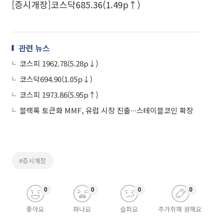
[증시개장]코스닥685.36(1.49p↑)
관련 뉴스
코스피 1962.78(5.28p↓)
코스닥694.90(1.05p↓)
코스피 1973.86(5.95p↑)
블랙록 토큰화 MMF, 유럽 시장 진출∙∙∙스테이블코인 확장
#증시개장
0
0
0
0
좋아요
화나요
슬퍼요
추가취재 원해요