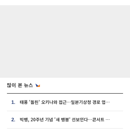
많이 본 뉴스
태풍 '돌핀' 오키나와 접근…일본기상청 경로 업데이트
1.
빅뱅, 20주년 기념 '새 뱅봉' 선보인다⋯콘서트 앞두고 팝업 개최
2.