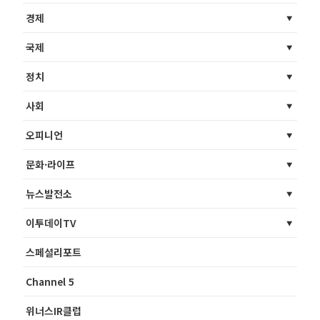
경제
국제
정치
사회
오피니언
문화·라이프
뉴스발전소
이투데이TV
스페셜리포트
Channel 5
위너스IR클럽