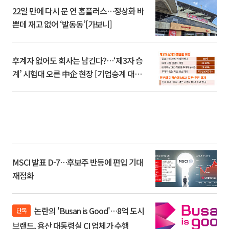
22일 만에 다시 문 연 홈플러스…정상화 바
쁜데 재고 없어 ‘발동동’[가보니]
후계자 없어도 회사는 남긴다?…‘제3자 승
계’ 시험대 오른 中企 현장 [기업승계 대전
환]
MSCI 발표 D-7…후보주 반등에 편입 기대
재점화
논란의 'Busan is Good'…8억 도시
단독
브랜드, 용산 대통령실 CI 업체가 수행