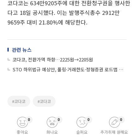
코다코는 634만9205주에 대한 전환청구권을 행사한
다고 18일 공시했다. 이는 발행주식총수 2912만
9659주 대비 21.80%에 해당한다.
관련 뉴스
코다코, 전환가액 하향…2225원→2205원
STO 하위법규 예상안, 풀링·거래한도·정형증권 로드맵 제시
#코다코
#코다코
0
0
0
0
좋아요
화나요
슬퍼요
추가취재 원해요