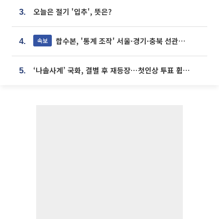
오늘은 절기 '입추', 뜻은?
3.
합수본, '통계 조작' 서울·경기·충북 선관위 등 추가 압수수색
속보
4.
‘나솔사계’ 국화, 결별 후 재등장⋯첫인상 투표 휩쓸고 ‘인기녀’ 등극
5.