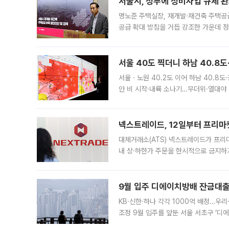
서울시, 정부에 정비사업 규제 완화
명노준 주택실장, 재개발·재건축 주택공
공급 확대 방침을 거듭 강조한 가운데 정
면 반박하고 나섰다. 명노준 서울시 주택
서울 40도 찍더니 하남 40.8도
서울ㆍ노원 40.2도 이어 하남 40.8도
안 비 시작·내륙 소나기…무더위·열대야 
에서도 40도를 웃도는 기온이 관측됐다
의 극심한
넥스트레이드, 12일부터 프리마
대체거래소(ATS) 넥스트레이드가 프리
내 상·하한가 주문을 한시적으로 금지하
가 체결 사례와 관련해 설명자료를 내고
9월 입주 디에이치방배 잔금대출
KB·신한·하나 각각 1000억 배정…우
조정 9월 입주를 앞둔 서울 서초구 ‘디
은행과 NH농협은행도 대출 취급을 검토