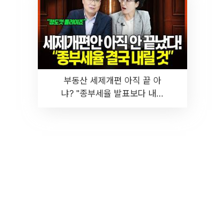
부동산 세제개편 아직 끝 아
냐? "종부세율 발표보다 내릴
것" 장기거주·양도세 전망 I 집
땅지성 I 김인만, 진미윤