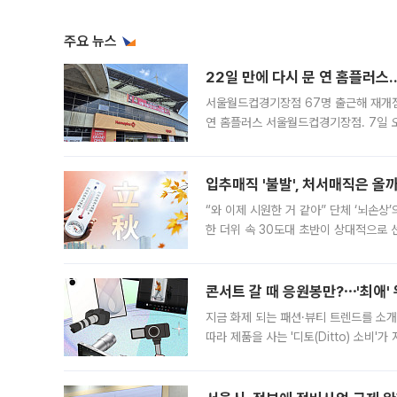
주요 뉴스
22일 만에 다시 문 연 홈플러스
서울월드컵경기장점 67명 출근해 재개점 
연 홈플러스 서울월드컵경기장점. 7일 
우유, 과일 같은 신선식품이 차근차근 자
입추매직 '불발', 처서매직은 올
“와 이제 시원한 거 같아” 단체 ‘뇌손상
한 더위 속 30도대 초반이 상대적으로
지역에 있었습니다. 7월 말에는 서풍과
콘서트 갈 때 응원봉만?⋯'최애'
지금 화제 되는 패션·뷰티 트렌드를 소개
따라 제품을 사는 '디토(Ditto) 소비
어디일까요? 아이돌 콘서트 시작을 기다