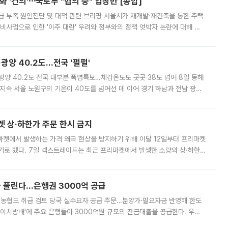
 '건의'⋯국토부 "협의 중" 입장만 [종합]
급 부족 원인진단 및 대책 관련 브리핑 서울시가 재개발·재건축을 통한 주택
비사업으로 인한 '이주 대란' 우려와 정부와의 정책 엇박자 논란에 대해 정
실장은 2031년까지 31만 가구 착공 목표에 차질이 없다는 입장이나,
·광양 40.2도…전국 '펄펄'
·광양 40.2도 전국 대부분 폭염특보…체감온도도 곳곳 38도 넘어 8일 동해
지속 서울 노원구의 기온이 40도를 넘어선 데 이어 경기 하남과 전남 광양
. 전국 대부분 지역에 폭염특보가 내려진 가운데 곳곳에서 39~40도 안팎
켓 상·하한가 주문 한시 금지
마켓에서 발생하는 가격 왜곡 현상을 방지하기 위해 이달 12일부터 프리마켓
기로 했다. 7일 넥스트레이드는 최근 프리마켓에서 발생한 소량의 상·하한
, 주문 오류로 인한 가격 급등락을 최소화하기 위한 비상 대응방안을 발표
 풀린다…은행권 3000억 공급
리·농협도 취급 검토 당국 실수요자 공급 주문…분양가·필요자금 반영해 한도
에이치방배’에 주요 은행들이 3000억원 규모의 잔금대출을 공급한다. 우리
하고 있어 향후 공급 규모가 늘어날 전망이다. 7일 금융권에 따르면 KB국