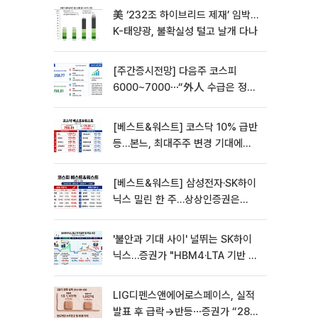
美 ‘232조 하이브리드 제재’ 임박…
K-태양광, 불확실성 털고 날개 다나
[주간증시전망] 다음주 코스피
6000~7000⋯“外人 수급은 정책
이 변수”
[베스트&워스트] 코스닥 10% 급반
등…본느, 최대주주 변경 기대에
270% 폭등
[베스트&워스트] 삼성전자·SK하이
닉스 밀린 한 주…상상인증권은
85% 급등
'불안과 기대 사이' 널뛰는 SK하이
닉스…증권가 "HBM4·LTA 기반 펀
터멘털 견고"
LIG디펜스앤에어로스페이스, 실적
발표 후 급락→반등⋯증권가 “28년