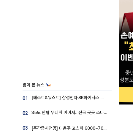
많이 본 뉴스
[베스트&워스트] 삼성전자·SK하이닉스 밀린 한 주…상상인증권은 85% 급등
01
35도 안팎 무더위 이어져…전국 곳곳 소나기 [오늘 날씨]
02
03
[주간증시전망] 다음주 코스피 6000~7000⋯“外人 수급은 정책이 변수”