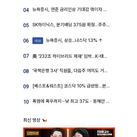
뉴욕증시, 연준 금리인상 기대감 꺾이자 상승...S&P500 사상 최고치 [종합]
04
SK하이닉스, 분기배당 375원 확정…주주환원책 9월로 앞당겨 발표
05
뉴욕증시, 상승...나스닥 1.3% ↑
06
속보
07
美 ‘232조 하이브리드 제재’ 임박…K-태양광, 불확실성 털고 날개 다나
'국책은행 3사' 직원들, 다음주 여의도 거리 나서는 까닭은
08
[베스트&워스트] 코스닥 10% 급반등…본느, 최대주주 변경 기대에 270% 폭등
09
폭염에 폭우까지⋯낮 최고 37도ㆍ동해안 강한 비 [날씨]
10
최신 영상