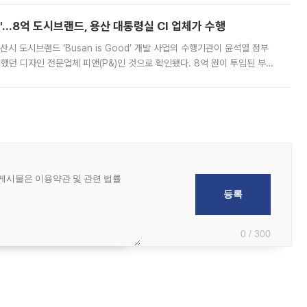
od'…8억 도시브랜드, 용산 대통령실 CI 업체가 수행
시 도시브랜드 ‘Busan is Good’ 개발 사업의 수행기관이 윤석열 정부
여했던 디자인 전문업체 피앤(P&)인 것으로 확인됐다. 8억 원이 투입된 부산
 부족과 디자인 정체성 논란에 휩싸였던 만큼, 사업 선정 과정과 결과물에
0 / 300