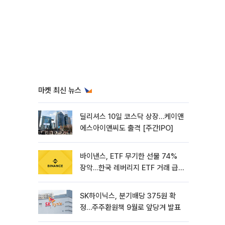
마켓 최신 뉴스
딜리셔스 10일 코스닥 상장…케이앤
에스아이앤씨도 출격 [주간IPO]
바이낸스, ETF 무기한 선물 74%
장악…한국 레버리지 ETF 거래 급
증 [e가상자산]
SK하이닉스, 분기배당 375원 확
정…주주환원책 9월로 앞당겨 발표