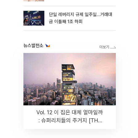
까지 튼튼”
단일 레버리지 규제 일주일…거래대
금 이틀째 1조 하회
뉴스발전소
Vol. 12 이 집은 대체 얼마일까
: 슈퍼리치들의 주거지 [THE
RARE]