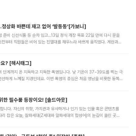
…정상화 바쁜데 재고 없어 ‘발동동’[가보니]
준비 신선식품 등 순차 입고…13일 정식 개장 목표 22일 만에 다시 문을
오전부터 직원들은 비어 있는 진열대를 채우느라 바쁘게 움직였다. 계란과
리를 잡기 시작했지만, 매장 곳곳엔 여전히 텅 빈 매대가 먼저 눈에 들어왔
까요? [해시태그]
’의 단계까지 온 지독하고 지독한 폭염입니다. 낮 기온이 37~39도를 찍는 극
 선선하게 느껴질 지경인데요. 이번 폭염의 중심은 처음 영남을 비롯한 동쪽
 북서풍이 산맥을 넘어 영남 쪽으로 내려오면서 뜨겁고 건조해졌는데요.
 위한 필수품 등장이오! [솔드아웃]
합니다. 자신의 취향, 가치관과 유사하거나 인기 있는 인물 혹은 콘텐츠를
'가 자리 잡은 오늘, 잘파세대(Z세대와 알파세대의 합성어)의 눈길이 쏠린 곳은
리는 공연장. 응원봉만큼이나 눈에 띄는 게 있습니다. 공연이 시작되기