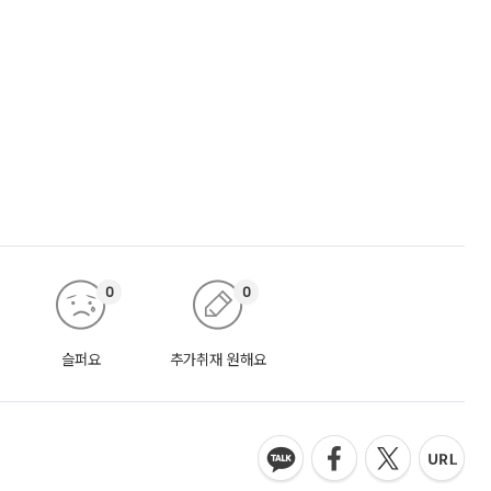
0
0
슬퍼요
추가취재 원해요